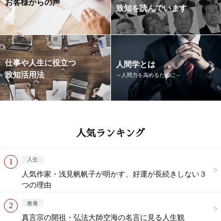
お客様からの声
致知を読んでいます
仕事や人生に役立つ
人間学とは
致知活用法
～人間力を高めるために～
人気ランキング
人生
人気作家・浅見帆帆子が明かす、好運が長続きしない３
つの理由
教養
真言宗の開祖・弘法大師空海の名言に見る人生観