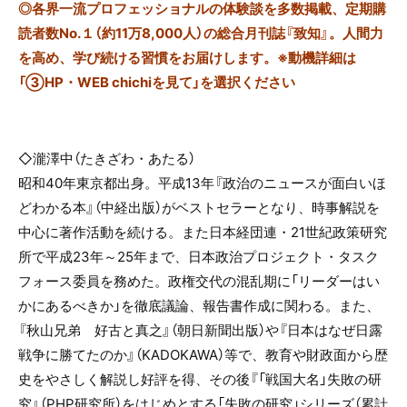
◎
各界一流プロフェッショナルの体験談を多数掲載、定期購
読者数No.１（約11万8,000人）の総合月刊誌『致知』。人間力
を高め、学び続ける習慣をお届けします。※動機詳細は
「③HP・WEB chichiを見て」を選択ください
◇瀧澤中（たきざわ・あたる）
昭和
40
年東京都出身。平成
13
年『政治のニュースが面白いほ
どわかる本』（中経出版）がベストセラーとなり、時事解説を
中心に著作活動を続ける。また日本経団連・
21
世紀政策研究
所で平成
23
年～
25
年まで、日本政治プロジェクト・タスク
フォース委員を務めた。政権交代の混乱期に「リーダーはい
かにあるべきか」を徹底議論、報告書作成に関わる。また、
『秋山兄弟 好古と真之』（朝日新聞出版）や『日本はなぜ日露
戦争に勝てたのか』（
KADOKAWA
）等で、教育や財政面から歴
史をやさしく解説し好評を得、その後『「戦国大名」失敗の研
究』（
PHP
研究所）をはじめとする「失敗の研究」シリーズ（累計