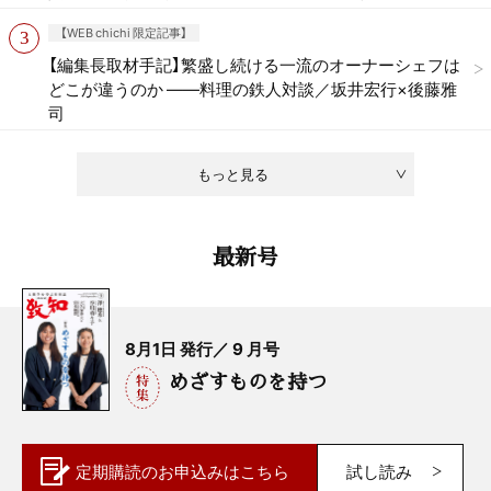
【WEB chichi 限定記事】
【編集長取材手記】繁盛し続ける一流のオーナーシェフは
どこが違うのか ——料理の鉄人対談／坂井宏行×後藤雅
司
もっと見る
最新号
8月1日 発行／ 9 月号
めざすものを持つ
定期購読の
お申込みはこちら
試し読み