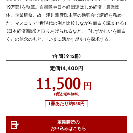
19
万部）を執筆。自衛隊や日本経団連はじめ経済・農業団
体、企業研修、故・津川雅彦氏主宰の勉強会で講師を務め
た。マスコミで「近現代の例と比較しながら面白く読ませる」
（日本経済新聞）と取りあげられるなど、〝むずかしいを面白
く〟の信念のもと、「いまに活かす歴史」を探求する。
1年間（全12冊）
定価14,400円
11,500
円
（税込/送料無料）
1冊あたり
約958円
定期購読の
お申込みはこちら