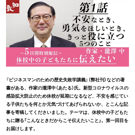
c
itt
e
e
er
b
o
o
k
『ビジネスマンのための歴史失敗学講義』（弊社刊）などの著
書がある、作家の瀧澤中（あたる）氏。
新型コロナウイルスの
感染拡大防止のため
休校が延期になるなど、不安を感じてい
る子供たちを何とか元気づけてあげられないか、とこんな記
事を寄稿してくださいました。テーマは、休校中の子どもた
ちに贈る「こんなときだからこそ伝えたいこと」。第一回目を
お届けします。