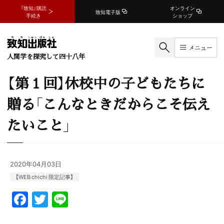
『致知』購読
オンライン
致知電子版
手続き
ショップ
メニュー
人間学を探究して四十八年
【第１回】休校中の子どもたちに
贈る「こんなときだからこそ伝え
たいこと」
2020年04月03日
【WEB chichi 限定記事】
F
T
Li
a
w
n