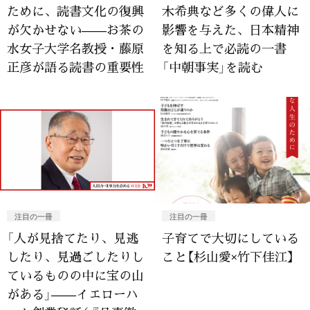
ために、読書文化の復興
木希典など多くの偉人に
が欠かせない——お茶の
影響を与えた、日本精神
水女子大学名教授・藤原
を知る上で必読の一書
正彦が語る読書の重要性
「中朝事実」を読む
注目の一冊
注目の一冊
「人が見捨てたり、見逃
子育てで大切にしている
したり、見過ごしたりし
こと【杉山愛×竹下佳江】
ているものの中に宝の山
がある」——イエローハ