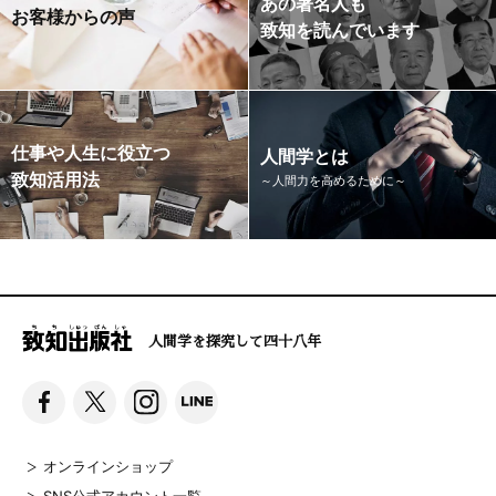
あの著名人も
お客様からの声
致知を読んでいます
仕事や人生に役立つ
人間学とは
致知活用法
～人間力を高めるために～
人間学を探究して四十八年
オンラインショップ
SNS公式アカウント一覧