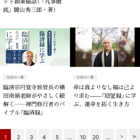
ット創業秘話（ 『凡事徹
底』 鍵山秀三郎・著）
注目の一冊
注目の一冊
臨済宗円覚寺派管長の横
命は我よりなし福は己よ
田南嶺老師がやさしく紐
り求む——『陰騭録』に学
解く――禅門修行者のバ
ぶ、運命を拓く生き方
イブル『臨済録』
1
2
3
4
5
...
10
20
...