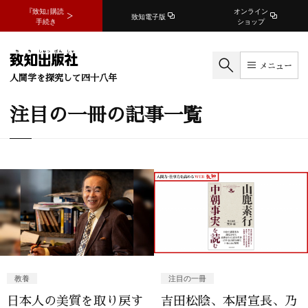
『致知』購読
オンライン
致知電子版
手続き
ショップ
メニュー
人間学を探究して四十八年
注目の一冊の記事一覧
教養
注目の一冊
日本人の美質を取り戻す
吉田松陰、本居宣長、乃