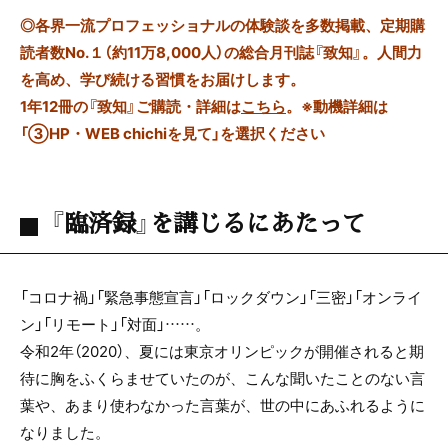
◎
各界一流プロフェッショナルの体験談を多数掲載、定期購
読者数No.１（約11万8,000人）の総合月刊誌『致知』。人間力
を高め、学び続ける習慣をお届けします。
1年12冊の『致知』ご購読・詳細は
こちら
。
※動機詳細は
「③HP・WEB chichiを見て」を選択ください
『臨済録』を講じるにあたって
「コロナ禍」「緊急事態宣言」「ロックダウン」「三密」「オンライ
ン」「リモート」「対面」……。
令和2年（2020）、夏には東京オリンピックが開催されると期
待に胸をふくらませていたのが、こんな聞いたことのない言
葉や、あまり使わなかった言葉が、世の中にあふれるように
なりました。