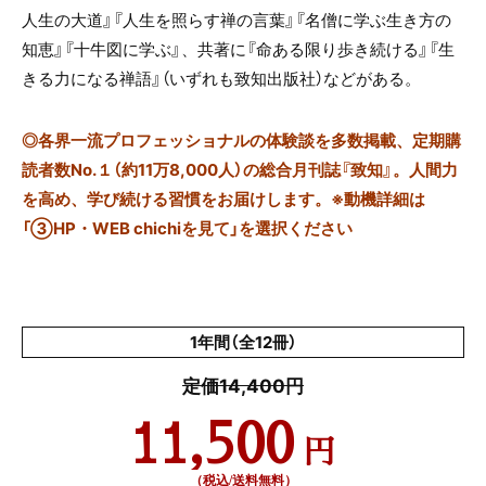
人生の大道』『人生を照らす禅の言葉』『名僧に学ぶ生き方の
知恵』『十牛図に学ぶ』、共著に『命ある限り歩き続ける』『生
きる力になる禅語』（いずれも致知出版社）などがある。
◎
各界一流プロフェッショナルの体験談を多数掲載、定期購
読者数No.１（約11万8,000人）の総合月刊誌『致知』。人間力
を高め、学び続ける習慣をお届けします。※動機詳細は
「③HP・WEB chichiを見て」を選択ください
1年間（全12冊）
定価14,400円
11,500
円
（税込/送料無料）