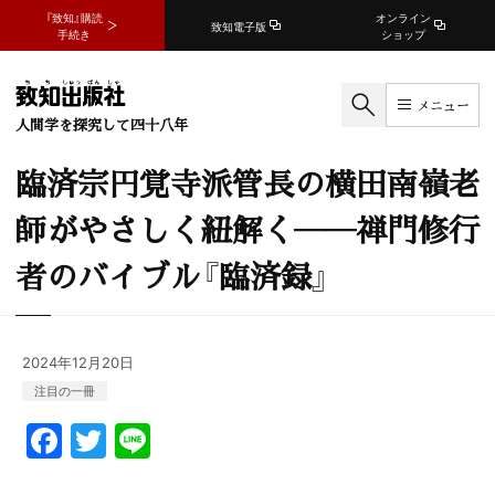
『致知』購読
オンライン
致知電子版
手続き
ショップ
メニュー
人間学を探究して四十八年
臨済宗円覚寺派管長の横田南嶺老
師がやさしく紐解く――禅門修行
者のバイブル『臨済録』
2024年12月20日
注目の一冊
F
T
Li
a
w
n