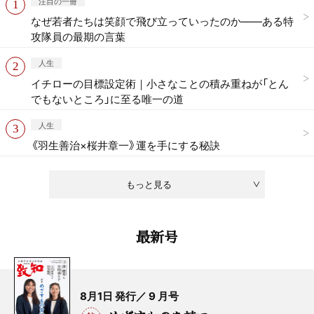
注目の一冊
なぜ若者たちは笑顔で飛び立っていったのか——ある特
攻隊員の最期の言葉
人生
イチローの目標設定術｜小さなことの積み重ねが「とん
でもないところ」に至る唯一の道
人生
《羽生善治×桜井章一》運を手にする秘訣
もっと見る
最新号
8月1日 発行／ 9 月号