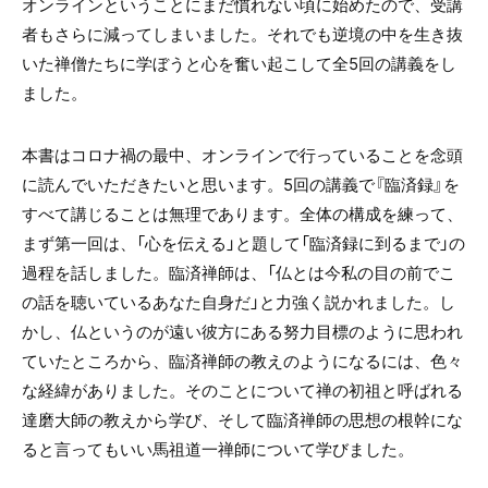
オンラインということにまだ慣れない頃に始めたので、受講
者もさらに減ってしまいました。それでも逆境の中を生き抜
いた禅僧たちに学ぼうと心を奮い起こして全5回の講義をし
ました。
本書はコロナ禍の最中、オンラインで行っていることを念頭
に読んでいただきたいと思います。5回の講義で『臨済録』を
すべて講じることは無理であります。全体の構成を練って、
まず第一回は、「心を伝える」と題して「臨済録に到るまで」の
過程を話しました。臨済禅師は、「仏とは今私の目の前でこ
の話を聴いているあなた自身だ」と力強く説かれました。し
かし、仏というのが遠い彼方にある努力目標のように思われ
ていたところから、臨済禅師の教えのようになるには、色々
な経緯がありました。そのことについて禅の初祖と呼ばれる
達磨大師の教えから学び、そして臨済禅師の思想の根幹にな
ると言ってもいい馬祖道一禅師について学びました。