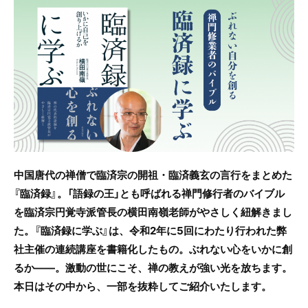
c
itt
e
e
er
b
o
o
k
中国唐代の禅僧で臨済宗の開祖・臨済義玄の言行をまとめた
『臨済録』。「語録の王」とも呼ばれる禅門修行者のバイブル
を臨済宗円覚寺派管長の横田南嶺老師がやさしく紐解きまし
た。『臨済録に学ぶ』は、令和2年に5回にわたり行われた弊
社主催の連続講座を書籍化したもの。ぶれない心をいかに創
るか――。激動の世にこそ、禅の教えが強い光を放ちます。
本日はその中から、一部を抜粋してご紹介いたします。