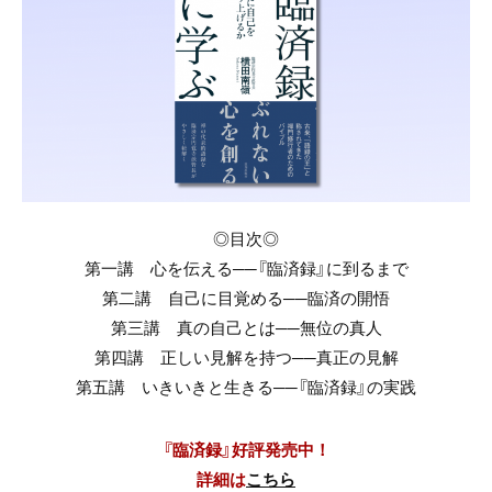
◎目次◎
第一講 心を伝える──『臨済録』に到るまで
第二講 自己に目覚める──臨済の開悟
第三講 真の自己とは──無位の真人
第四講 正しい見解を持つ──真正の見解
第五講 いきいきと生きる──『臨済録』の実践
『臨済録』好評発売中！
詳細は
こちら