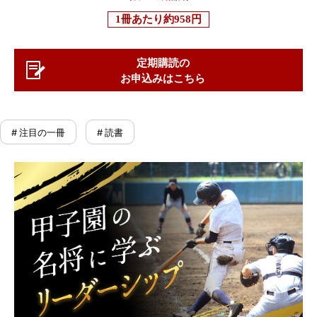
1冊あたり
約958円
定期購読の
お申込みはこちら
# 注目の一冊
# 読書