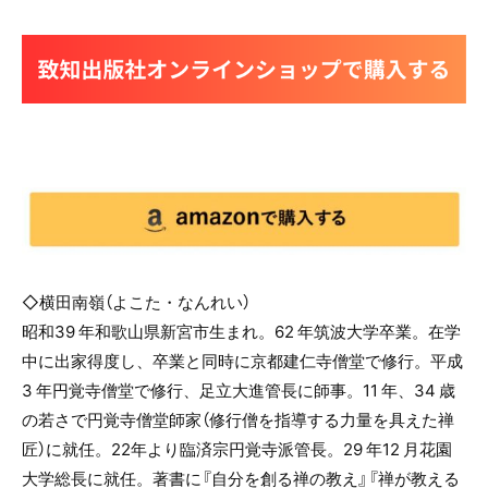
◇横田南嶺（よこた・なんれい）
昭和39 年和歌山県新宮市生まれ。62 年筑波大学卒業。在学
中に出家得度し、卒業と同時に京都建仁寺僧堂で修行。平成
3 年円覚寺僧堂で修行、足立大進管長に師事。11 年、34 歳
の若さで円覚寺僧堂師家（修行僧を指導する力量を具えた禅
匠）に就任。22年より臨済宗円覚寺派管長。29 年12 月花園
大学総長に就任。著書に『自分を創る禅の教え』『禅が教える