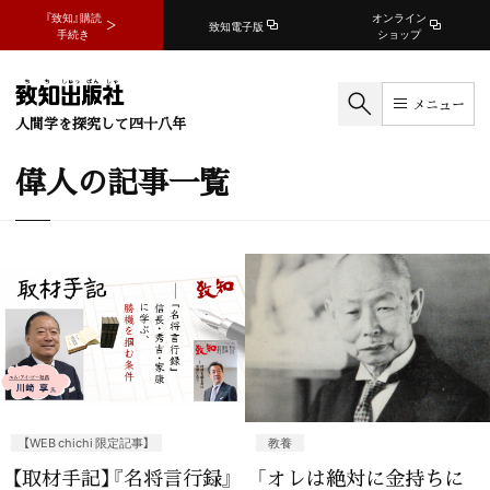
『致知』購読
オンライン
致知電子版
手続き
ショップ
メニュー
人間学を探究して四十八年
偉人の記事一覧
【WEB chichi 限定記事】
教養
【取材手記】『名将言行録』
「オレは絶対に金持ちに