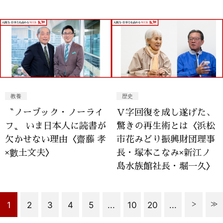
教養
歴史
〝ノーブック・ノーライ
Ｖ字回復を成し遂げた、
フ〟 いま日本人に読書が
驚きの再生術とは〈浜松
欠かせない理由〈齋藤 孝
市花みどり振興財団理事
×數土文夫〉
長・塚本こなみ×新江ノ
島水族館社長・堀一久〉
1
2
3
4
5
...
10
20
...