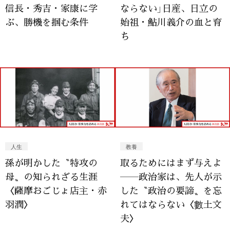
信長・秀吉・家康に学
ならない」日産、日立の
ぶ、勝機を掴む条件
始祖・鮎川義介の血と育
ち
人生
教養
孫が明かした〝特攻の
取るためにはまず与えよ
母〟の知られざる生涯
――政治家は、先人が示
〈薩摩おごじょ店主・赤
した〝政治の要諦〟を忘
羽潤〉
れてはならない〈數土文
夫〉