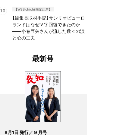
【WEB chichi 限定記事】
【編集長取材手記】サンリオピューロ
ランドはなぜＶ字回復できたのか
——小巻亜矢さんが流した数々の涙
と心の工夫
最新号
8月1日 発行／ 9 月号