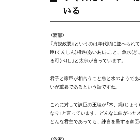
いる
〈渡部〉
『貞観政要』というのは年代順に並べられ
臣(くんしん)相遇(あいあ)ふこと、魚水(ぎ
る可(べ)し」と太宗が言っています。
君子と家臣が相合うこと魚と水のようであ
いが重要であるという話ですね。
これに対して諫臣の王珪が「木、縄(じょう)
なり」と言っています。どんなに曲がった
どんな君主であっても、諫言を呈する家臣
〈谷沢〉