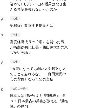
込めて』モデル・山本幡男はなぜ生
きる希望を失わなかったのか
人生
認知症が改善する劇薬とは
仕事
高度経済成長の〝扉〟を開いた男。
川崎製鉄初代社長・西山弥太郎の息
づかいを聴く
人生
「医者になっても弱い人や貧乏な人
のことを忘れるな」——鎌田實氏の
心の背骨となった父の言葉
注目の一冊
日本人は『孫子』より『闘戦経』に学
べ！ 日本最古の兵書が教える〝勝ち
戦〟の原則