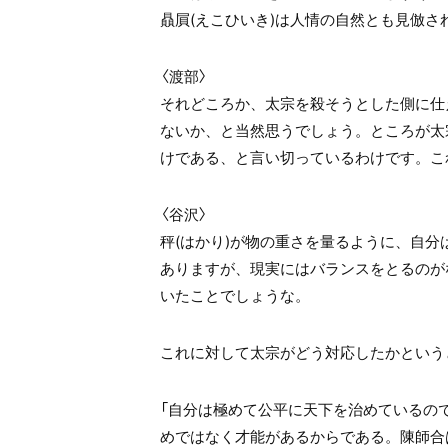
贔屓(えこひいき)は人情の自然とも見倣さ
〈渡部〉
それどころか、太宗を殺そうとした側に仕
ないか、と当然思うでしょう。ところが太
けである、と言い切っているわけです。こ
〈谷沢〉
秤(はかり)が物の重さを量るように、自
ありますが、現実にはバランスをとるのが
いたことでしょうな。
これに対して太宗がどう対応したかという
「自分は極めて公平に天下を治めているの
めではなく才能があるからである。陳師合