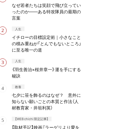
なぜ若者たちは笑顔で飛び立ってい
ったのか——ある特攻隊員の最期の
言葉
人生
イチローの目標設定術｜小さなこと
の積み重ねが「とんでもないところ」
に至る唯一の道
人生
《羽生善治×桜井章一》運を手にする
秘訣
教養
七夕に笹を飾るのはなぜ？ 意外に
知らない願いごとの本質と作法（人
材教育家・井垣利英）
【WEB chichi 限定記事】
【取材手記】映画『ラーゲリより愛を