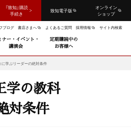
『致知』購読
オンライン
致知電子版
手続き
ショップ
フブログ
書店さまへ
よくあるご質問
採用情報
サイト内検索
ミナー・イベント・
定期購読中の
講演会
お客様へ
』に学ぶリーダーの絶対条件
王学の教科
絶対条件