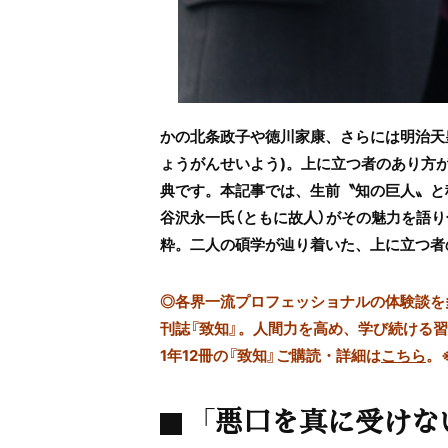
かの北条政子や徳川家康、さらには明治天
ょうがんせいよう)。上に立つ者のあり方
典です。本記事では、生前〝知の巨人〟と
谷沢永一氏（ともに故人）がその魅力を語り
粋。二人の碩学が辿り着いた、上に立つ者
◎
各界一流プロフェッショナルの体験談を多数
刊誌『致知』。人間力を高め、学び続ける
1年12冊の『致知』ご購読・詳細は
こちら
。
「悪口を真に受けな