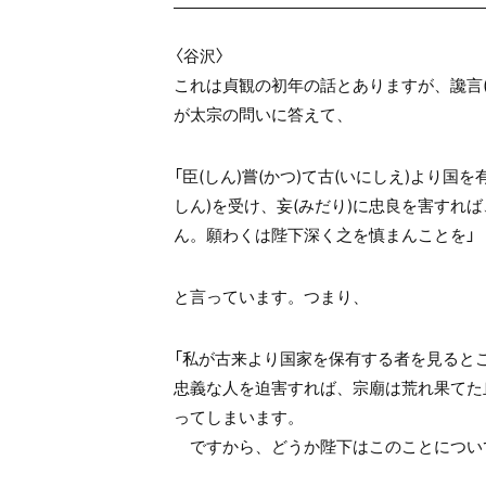
〈谷沢〉
これは貞観の初年の話とありますが、讒言
が太宗の問いに答えて、
「臣(しん)嘗(かつ)て古(いにしえ)より国
しん)を受け、妄(みだり)に忠良を害すれ
ん。願わくは陛下深く之を慎まんことを」
と言っています。つまり、
「私が古来より国家を保有する者を見ると
忠義な人を迫害すれば、宗廟は荒れ果てた
ってしまいます。
ですから、どうか陛下はこのことについ