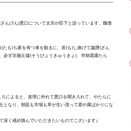
(ざんげん)悪口について太宗が臣下と語っています。魏徴
を有(たも)ち家を有つ者を観るに、若(も)し曲げて讒譖(ざん
ば、必ず宗廟丘墟(そうびょうきゅうきょ)、市朝霜露たら
ころによると、道理に外れて悪口を聞き入れて、やたらに
丘となり、朝廷も市場も草が生い茂って霜や露ばかりにな
て深く戒め慎んでいただきたいものでございます」