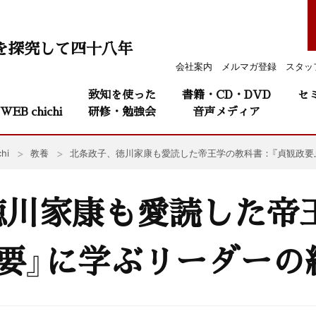
を探究して四十八年
会社案内
メルマガ登録
スタッ
致知を使った
書籍・CD・DVD
セ
WEB chichi
研修・勉強会
音声メディア
hi
教養
北条政子、徳川家康も愛読した帝王学の教科書：『貞観政要
徳川家康も愛読した帝
要』に学ぶリーダーの