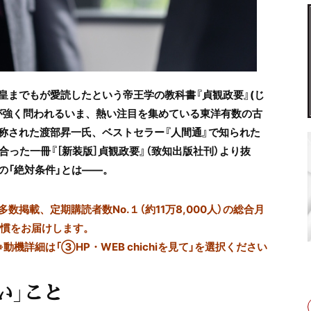
皇までもが愛読したという帝王学の教科書『貞観政要』(じ
が強く問われるいま、
熱い注目を集めている東洋有数の古
称された渡部昇一氏、ベストセラー『人間通』で知られた
合った一冊『［新装版］貞観政要』（致知出版社刊）より抜
の「絶対条件」とは——。
掲載、定期購読者数No.１（約11万8,000人）の総合月
習慣をお届けします。
※動機詳細は「③HP・WEB chichiを見て」を選択ください
い」こと