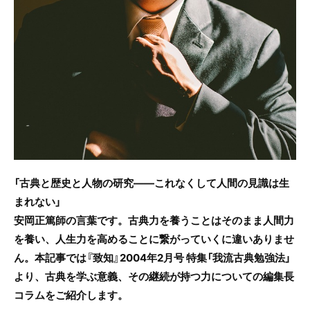
e
er
b
o
o
k
「古典と歴史と人物の研究――これなくして人間の見識は生
まれない」
安岡正篤師の言葉です。古典力を養うことはそのまま人間力
を養い、人生力を高めることに繋がっていくに違いありませ
ん。本記事では『致知』2004年2月号 特集「我流古典勉強法」
より、古典を学ぶ意義、その継続が持つ力についての編集長
コラムをご紹介します。