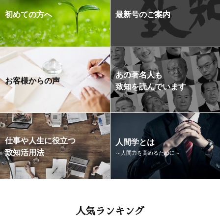
初めての方へ
最新号のご案内
あの著名人も
お客様からの声
致知を読んでいます
仕事や人生に役立つ
人間学とは
致知活用法
～人間力を高めるために～
人気ランキング