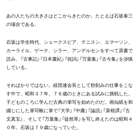
あの人たちの大きさはどこからきたのか。たとえば石坂泰三
の場合である。
石坂は学生時代、シェークスピア、テニスン、エマーソン、
カーライル、ゲーテ、シラー、アンデルセンをすべて原書で
読み、『古事記』『日本書紀』『祝詞』『万葉集』『古今集』を渉猟
している。
そればかりではない。経団連会長として秒刻みの仕事をこな
す中で、昭和３７年、７６歳のときにある試みに挑戦した。
子どものころに学んだ古典の筆写を始めたのだ。画仙紙を和
綴じにした筆写帳に筆で『大学』『中庸』『論語』『菜根譚』『古
文真宝』、そして『万葉集』『徒然草』を写し終えたのは昭和４
０年。石坂は７９歳になっていた。