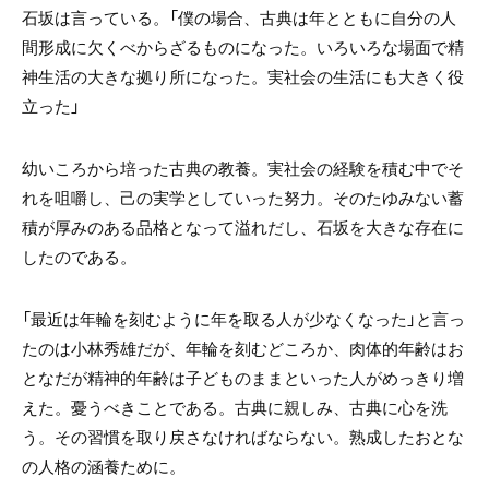
石坂は言っている。「僕の場合、古典は年とともに自分の人
間形成に欠くべからざるものになった。いろいろな場面で精
神生活の大きな拠り所になった。実社会の生活にも大きく役
立った」
幼いころから培った古典の教養。実社会の経験を積む中でそ
れを咀嚼し、己の実学としていった努力。そのたゆみない蓄
積が厚みのある品格となって溢れだし、石坂を大きな存在に
したのである。
「最近は年輪を刻むように年を取る人が少なくなった」と言っ
たのは小林秀雄だが、年輪を刻むどころか、肉体的年齢はお
となだが精神的年齢は子どものままといった人がめっきり増
えた。憂うべきことである。古典に親しみ、古典に心を洗
う。その習慣を取り戻さなければならない。熟成したおとな
の人格の涵養ために。