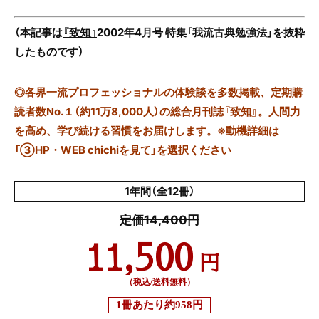
（本記事は
『致知』
2002年4月号 特集「我流古典勉強法」を抜粋
したものです）
◎
各界一流プロフェッショナルの体験談を多数掲載、定期購
読者数No.１（約11万8,000人）の総合月刊誌『致知』。人間力
を高め、学び続ける習慣をお届けします。※動機詳細は
「③HP・WEB chichiを見て」を選択ください
1年間（全12冊）
定価14,400円
11,500
円
（税込/送料無料）
1冊あたり
約958円