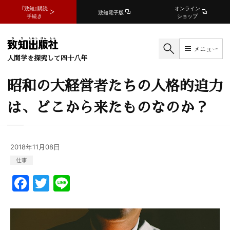
『致知』購読
オンライン
致知電子版
手続き
ショップ
メニュー
人間学を探究して四十八年
昭和の大経営者たちの人格的迫力
は、どこから来たものなのか？
2018年11月08日
仕事
F
T
Li
a
w
n
c
itt
e