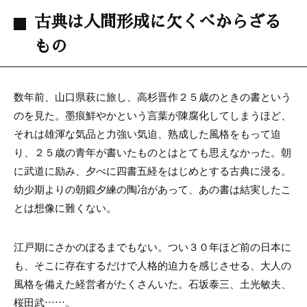
古典は人間形成に欠くべからざる
もの
数年前、山口県萩に旅し、高杉晋作２５歳のときの書という
のを見た。墨痕鮮やかという言葉が陳腐化してしまうほど、
それは雄渾な気品と力強い気迫、熟成した風格をもって迫
り、２５歳の青年が書いたものとはとても思えなかった。朝
に武道に励み、夕べに四書五経をはじめとする古典に浸る。
幼少期よりの朝鍛夕練の陶冶があって、あの書は結実したこ
とは想像に難くない。
江戸期にさかのぼるまでもない。つい３０年ほど前の日本に
も、そこに存在するだけで人格的迫力を感じさせる、大人の
風格を備えた経営者がたくさんいた。石坂泰三、土光敏夫、
桜田武……。