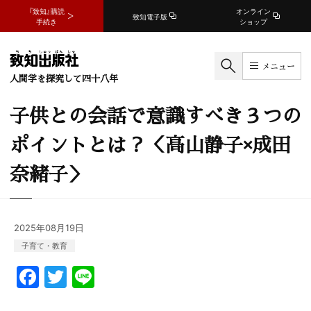
『致知』購読
オンライン
致知電子版
手続き
ショップ
メニュー
人間学を探究して四十八年
子供との会話で意識すべき３つの
ポイントとは？＜高山静子×成田
奈緒子＞
2025年08月19日
子育て・教育
F
T
Li
a
w
n