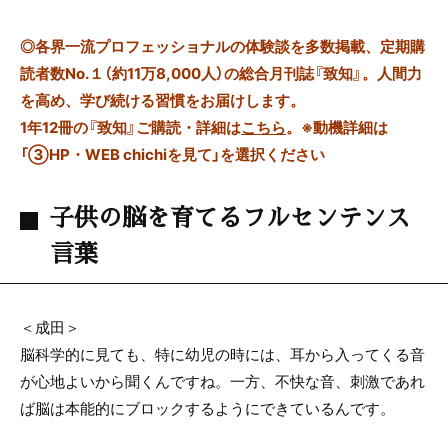
◎
各界一流プロフェッショナルの体験談を多数掲載、定期購
読者数No.１（約11万8,000人）の総合月刊誌『致知』。人間力
を高め、学び続ける習慣をお届けします。
1年12冊の『致知』ご購読・詳細は
こちら
。
※動機詳細は
「③HP・WEB chichiを見て」を選択ください
子供の脳を育てるフルセンテンス
言葉
＜成田＞
脳科学的に見ても、特に幼児の時には、耳から入ってくる音
が心地よいから聞くんですね。一方、不快な音、刺激であれ
ば脳は本能的にブロックするようにできているんです。