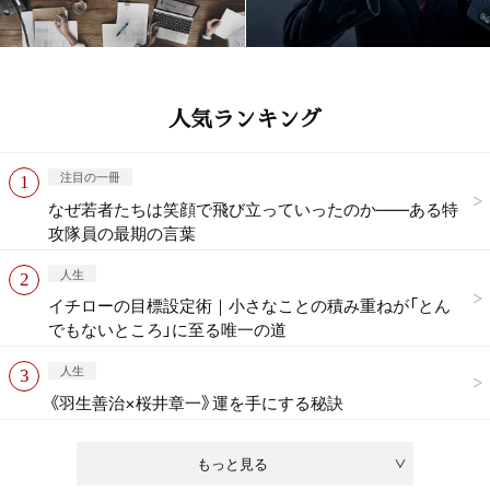
人気ランキング
注目の一冊
なぜ若者たちは笑顔で飛び立っていったのか——ある特
攻隊員の最期の言葉
人生
イチローの目標設定術｜小さなことの積み重ねが「とん
でもないところ」に至る唯一の道
人生
《羽生善治×桜井章一》運を手にする秘訣
もっと見る