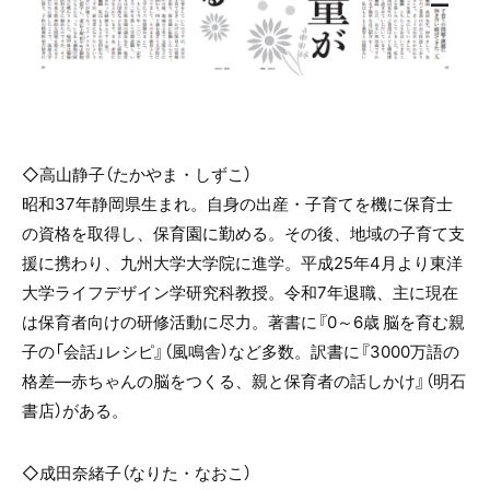
◇高山静子（たかやま・しずこ）
昭和37年静岡県生まれ。自身の出産・子育てを機に保育士
の資格を取得し、保育園に勤める。その後、地域の子育て支
援に携わり、九州大学大学院に進学。平成25年4月より東洋
大学ライフデザイン学研究科教授。令和7年退職、主に現在
は保育者向けの研修活動に尽力。著書に『0～6歳 脳を育む親
子の「会話」レシピ』（風鳴舎）など多数。訳書に『3000万語の
格差―赤ちゃんの脳をつくる、親と保育者の話しかけ』（明石
書店）がある。
◇成田奈緒子（なりた・なおこ）