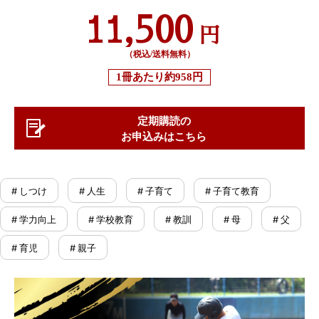
11,500
円
（税込/送料無料）
1冊あたり
約958円
定期購読の
お申込みはこちら
# しつけ
# 人生
# 子育て
# 子育て教育
# 学力向上
# 学校教育
# 教訓
# 母
# 父
# 育児
# 親子