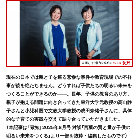
c
itt
e
e
er
b
o
o
k
現在の日本では親と子を巡る悲惨な事件や教育現場での不祥
事が後を絶たちません。どうすれば子供たちの明るい未来を
つくることができるのか――。長年、子供の教育のあり方、
親子が抱える問題に向き合ってきた東洋大学元教授の高山静
子さんと小児科医で文教大学教授の成田奈緒子さんに、具体
的な子育ての実践を交えて語り合っていただきました。
（本記事は『致知』2025年8月号 対談「言葉の質と量が子供の
明るい未来をつくる」より一部を抜粋・編集したものです）