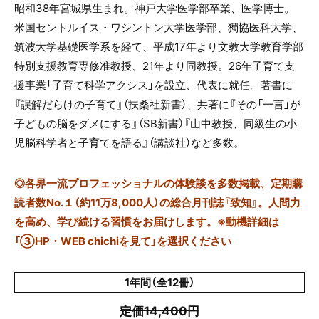
昭和38年宮城県生まれ。神戸大学医学部卒業、医学博士。
米国セントルイス・ワシントン大学医学部、獨協医科大学、
筑波大学基礎医学系を経て、平成17年より文教大学教育学部
特別支援教育専修准教授、21年より同教授。26年子育て支
援事業「子育て科学アクシス」を設立、代表に就任。著書に
『誤解だらけの子育て』（扶桑社新書）、共著に『その「一言」が
子どもの脳をダメにする』（SB新書）『山中教授、同級生の小
児脳科学者と子育てを語る』（講談社）など多数。
◎
各界一流プロフェッショナルの体験談を多数掲載、定期購
読者数No.１（約11万8,000人）の総合月刊誌『致知』。人間力
を高め、学び続ける習慣をお届けします。※動機詳細は
「③HP・WEB chichiを見て」を選択ください
1年間（全12冊）
定価14,400円