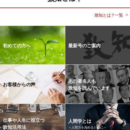
致知とは？一覧
初めての方へ
最新号のご案内
あの著名人も
お客様からの声
致知を読んでいます
仕事や人生に役立つ
人間学とは
致知活用法
～人間力を高めるために～