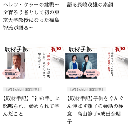
ヘレン・ケラーの挑戦～
語る長嶋茂雄の素顔
全盲ろう者として初の東
京大学教授になった福島
智氏が語る～
【WEB chichi 限定記事】
【WEB chichi 限定記事】
【取材手記】〝神の手〟に
【取材手記】子供をぐんぐ
怒鳴られ、褒められて学
ん伸ばす親子の会話の極
んだこと
意 高山静子×成田奈緒
子