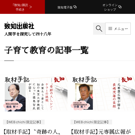
『致知』購読
オンライン
致知電子版
手続き
ショップ
メニュー
人間学を探究して四十八年
子育て教育の記事一覧
【WEB chichi 限定記事】
【WEB chichi 限定記事】
【取材手記】〝奇跡の人〟
【取材手記】元専属広報が