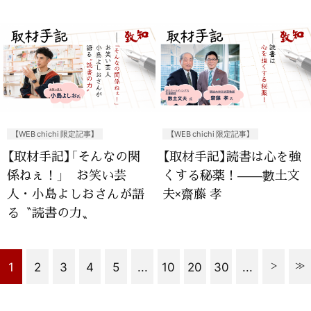
【WEB chichi 限定記事】
【WEB chichi 限定記事】
【取材手記】「そんなの関
【取材手記】読書は心を強
係ねぇ！」 お笑い芸
くする秘薬！——數土文
人・小島よしおさんが語
夫×齋藤 孝
る〝読書の力〟
1
2
3
4
5
...
10
20
30
...