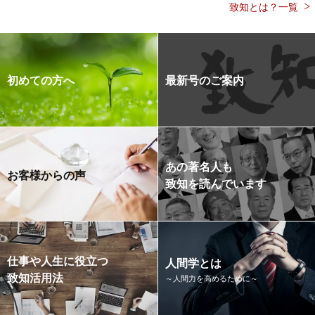
致知とは？一覧
初めての方へ
最新号のご案内
あの著名人も
お客様からの声
致知を読んでいます
仕事や人生に役立つ
人間学とは
致知活用法
～人間力を高めるために～