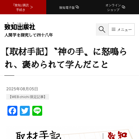
『致知』購読
オンライン
致知電子版
手続き
ショップ
メニュー
人間学を探究して四十八年
【取材手記】〝神の手〟に怒鳴ら
れ、褒められて学んだこと
2025年08月05日
【WEB chichi 限定記事】
F
T
Li
a
w
n
c
itt
e