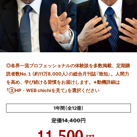
◎
各界一流プロフェッショナルの体験談を多数掲載、定期購
読者数No.１（約11万8,000人）の総合月刊誌『致知』。人間力
を高め、学び続ける習慣をお届けします。※動機詳細は
「③HP・WEB chichiを見て」を選択ください
1年間（全12冊）
定価14,400円
11,500