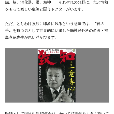
臓、脳、消化器、眼、精神……それぞれの分野に、志と情熱
をもって難しい症例と闘うドクターがいます。
ただ、とりわけ強烈に印象に残るという意味では、〝神の
手〟を持つ男として世界的に活躍した脳神経外科の名医・福
島孝徳先生が思い浮かびます。
医師として現役生活50年余り。かつて頭蓋骨を大きく割いて