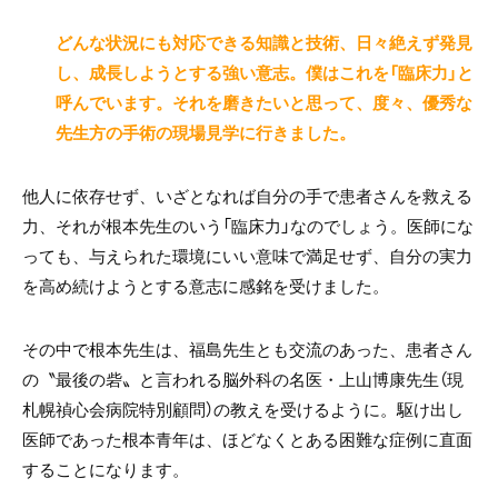
どんな状況にも対応できる知識と技術、日々絶えず発見
し、成長しようとする強い意志。僕はこれを「臨床力」と
呼んでいます。それを磨きたいと思って、度々、優秀な
先生方の手術の現場見学に行きました。
他人に依存せず、いざとなれば自分の手で患者さんを救える
力、それが根本先生のいう「臨床力」なのでしょう。医師にな
っても、与えられた環境にいい意味で満足せず、自分の実力
を高め続けようとする意志に感銘を受けました。
その中で根本先生は、福島先生とも交流のあった、患者さん
の〝最後の砦〟と言われる脳外科の名医・上山博康先生（現
札幌禎心会病院特別顧問）の教えを受けるように。駆け出し
医師であった根本青年は、ほどなくとある困難な症例に直面
することになります。