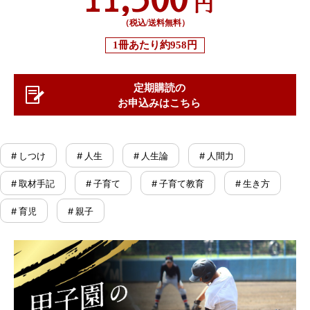
円
（税込/送料無料）
1冊あたり
約958円
定期購読の
お申込みはこちら
# しつけ
# 人生
# 人生論
# 人間力
# 取材手記
# 子育て
# 子育て教育
# 生き方
# 育児
# 親子