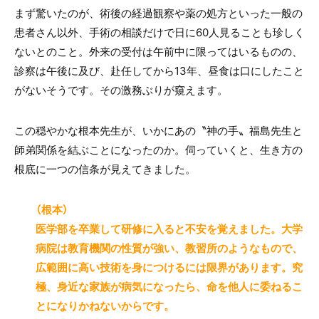
まず驚いたのが、術後の経過観察や薬の処方といった一般の
患者さん以外、手術の相談だけで日に60人見ることも珍しく
ないとのこと。外来の受付は午前中に限ってはいるものの、
診察は午後に及び、赴任してから13年、昼食は口にしたこと
がないそうです。その激務ぶりが窺えます。
この穏やかな根本先生が、いかにあの〝神の手〟福島先生と
師弟関係を結ぶことになったのか。伺っていくと、生き方の
根底に一つの信条が見えてきました。
（根本）
医学部を卒業して研修に入ると不安を覚えました。大学
病院は教育機関の性質が強い、教習所のようなもので、
広範囲に高い技術を身につけるには限界があります。究
極、身近な家族が病気になったら、命を他人に委ねるこ
とになりかねないからです。