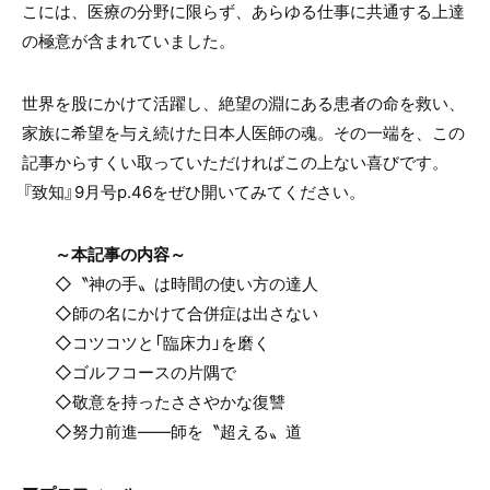
こには、医療の分野に限らず、あらゆる仕事に共通する上達
の極意が含まれていました。
世界を股にかけて活躍し、絶望の淵にある患者の命を救い、
家族に希望を与え続けた日本人医師の魂。その一端を、この
記事からすくい取っていただければこの上ない喜びです。
『致知』9月号p.46をぜひ開いてみてください。
～本記事の内容～
◇〝神の手〟は時間の使い方の達人
◇師の名にかけて合併症は出さない
◇コツコツと「臨床力」を磨く
◇ゴルフコースの片隅で
◇敬意を持ったささやかな復讐
◇努力前進――師を〝超える〟道