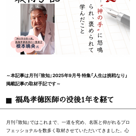
e
er
b
o
o
k
～本記事は月刊『致知』2025年9月号 特集「人生は挑戦なり」
掲載記事の取材手記です～
福島孝徳医師の没後1年を経て
月刊『致知』ではこれまで、一道を究め、名医と仰がれるプロ
フェッショナルを数多く取材させていただいてきました。心