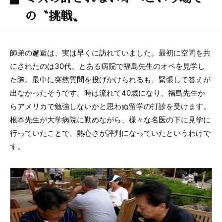
の〝挑戦〟
師弟の邂逅は、実は早くに訪れていました。最初に空間を共
にされたのは
30
代、とある病院で福島先生のオペを見学し
た際。最中に突然質問を投げかけられるも、緊張して答えが
出なかったそうです。時は流れて
40
歳になり、福島先生か
らアメリカで勉強しないかと思わぬ留学の打診を受けます。
根本先生が大学病院に勤めながら、様々な名医の下に見学に
行っていたことで、熱心さが評判になっていたというわけで
す。