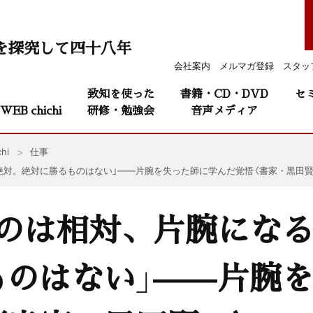
を探究して四十八年
会社案内
メルマガ登録
スタッ
致知を使った
書籍・CD・DVD
セ
WEB chichi
研修・勉強会
音声メディア
hi
仕事
絶対。絶対に勝るものはない」——片腕を失った師に学んだ覚悟〈書家・黒田賢
るのは相対、片腕にな
ものはない」——片腕