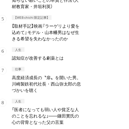
知らない願いごとの本質と作法（人
材教育家・井垣利英）
【WEB chichi 限定記事】
【取材手記】映画『ラーゲリより愛を
込めて』モデル・山本幡男はなぜ生
きる希望を失わなかったのか
人生
認知症が改善する劇薬とは
仕事
高度経済成長の〝扉〟を開いた男。
川崎製鉄初代社長・西山弥太郎の息
づかいを聴く
人生
「医者になっても弱い人や貧乏な人
のことを忘れるな」——鎌田實氏の
心の背骨となった父の言葉