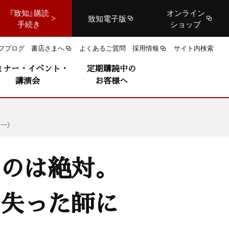
『致知』購読
オンライン
致知電子版
手続き
ショップ
フブログ
書店さまへ
よくあるご質問
採用情報
サイト内検索
ミナー・イベント・
定期購読中の
講演会
お客様へ
一〉
るのは絶対。
を失った師に