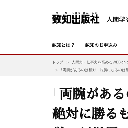
人間学
致知とは？
致知のお申込み
トップ
人間力・仕事力を高めるWEB chic
「両腕があるのは相対、片腕になるのは
「両腕があ
絶対に勝る