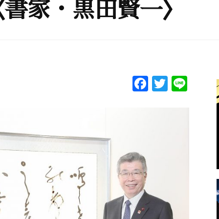
〈書家・黒田賢一〉
F
T
Li
a
w
n
c
itt
e
e
er
b
o
o
k