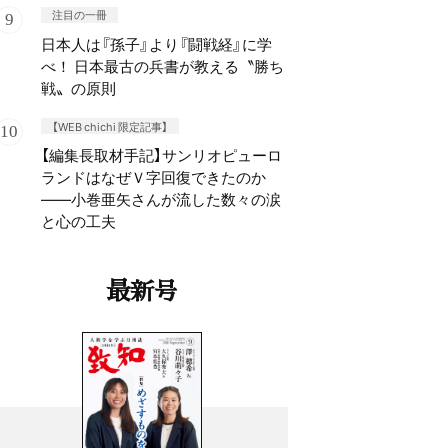
注目の一冊
日本人は『孫子』より『闘戦経』に学
べ！ 日本最古の兵書が教える〝勝ち
戦〟の原則
【WEB chichi 限定記事】
【編集長取材手記】サンリオピューロ
ランドはなぜＶ字回復できたのか
——小巻亜矢さんが流した数々の涙
と心の工夫
最新号