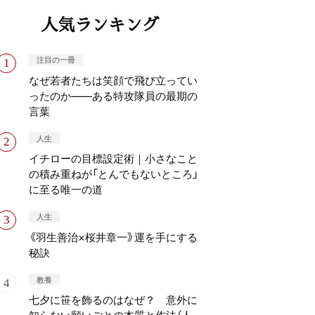
人気ランキング
注目の一冊
なぜ若者たちは笑顔で飛び立ってい
ったのか——ある特攻隊員の最期の
言葉
人生
イチローの目標設定術｜小さなこと
の積み重ねが「とんでもないところ」
に至る唯一の道
人生
《羽生善治×桜井章一》運を手にする
秘訣
教養
七夕に笹を飾るのはなぜ？ 意外に