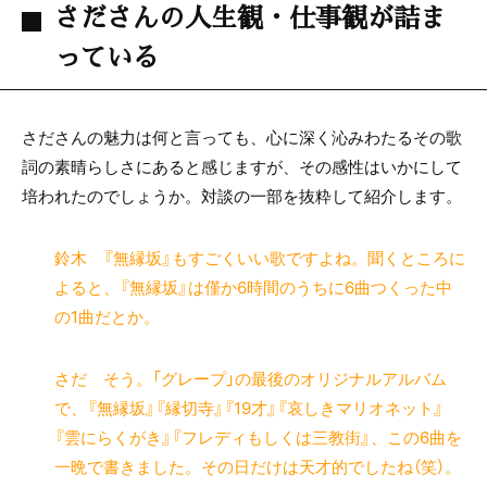
さださんの人生観・仕事観が詰ま
っている
さださんの魅力は何と言っても、心に深く沁みわたるその歌
詞の素晴らしさにあると感じますが、その感性はいかにして
培われたのでしょうか。対談の一部を抜粋して紹介します。
鈴木 『無縁坂』もすごくいい歌ですよね。聞くところに
よると、『無縁坂』は僅か6時間のうちに6曲つくった中
の1曲だとか。
さだ そう。「グレープ」の最後のオリジナルアルバム
で、『無縁坂』『縁切寺』『19才』『哀しきマリオネット』
『雲にらくがき』『フレディもしくは三教街』、この6曲を
一晩で書きました。その日だけは天才的でしたね（笑）。