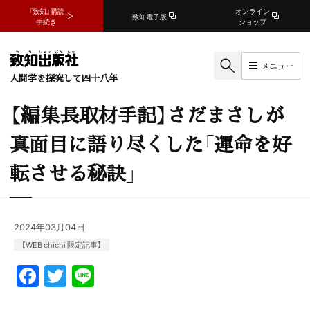
『致知』購読
オンライン
致知電子版
手続き
ショップ
メニュー
人間学を探究して四十八年
【編集長取材手記】さだまさしが
真面目に語り尽くした「運命を好
転させる秘訣」
2024年03月04日
【WEB chichi 限定記事】
F
T
Li
a
w
n