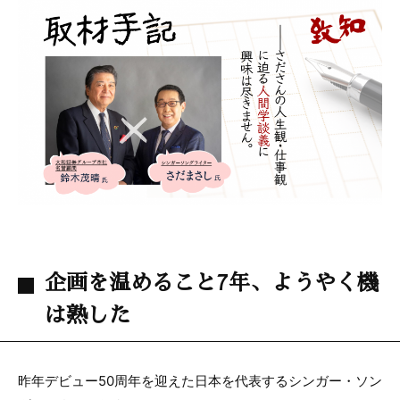
c
itt
e
e
er
b
o
o
k
企画を温めること7年、ようやく機
は熟した
昨年デビュー50周年を迎えた日本を代表するシンガー・ソン