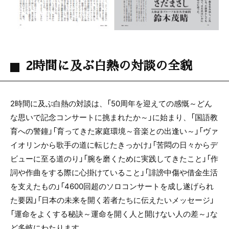
2時間に及ぶ白熱の対談の全貌
2時間に及ぶ白熱の対談は、「50周年を迎えての感慨～どん
な思いで記念コンサートに挑まれたか～」に始まり、「国語教
育への警鐘」「育ってきた家庭環境～音楽との出逢い～」「ヴァ
イオリンから歌手の道に転じたきっかけ」「苦悶の日々からデ
ビューに至る道のり」「腕を磨くために実践してきたこと」「作
詞や作曲をする際に心掛けていること」「誹謗中傷や借金生活
を支えたもの」「4600回超のソロコンサートを成し遂げられ
た要因」「日本の未来を開く若者たちに伝えたいメッセージ」
「運命をよくする秘訣～運命を開く人と開けない人の差～」な
ど多岐にわたります。