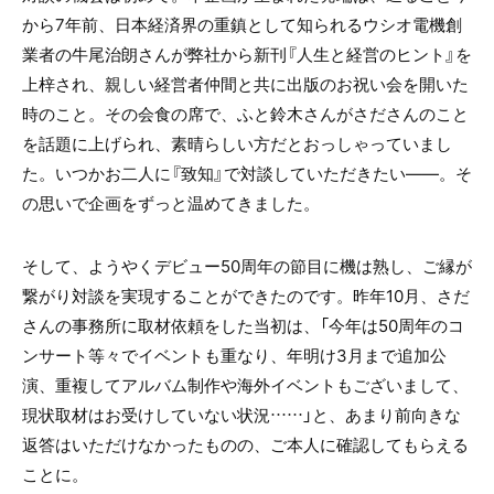
から7年前、日本経済界の重鎮として知られるウシオ電機創
業者の牛尾治朗さんが弊社から新刊『人生と経営のヒント』を
上梓され、親しい経営者仲間と共に出版のお祝い会を開いた
時のこと。その会食の席で、ふと鈴木さんがさださんのこと
を話題に上げられ、素晴らしい方だとおっしゃっていまし
た。いつかお二人に『致知』で対談していただきたい――。そ
の思いで企画をずっと温めてきました。
そして、ようやくデビュー50周年の節目に機は熟し、ご縁が
繋がり対談を実現することができたのです。昨年10月、さだ
さんの事務所に取材依頼をした当初は、「今年は50周年のコ
ンサート等々でイベントも重なり、年明け3月まで追加公
演、重複してアルバム制作や海外イベントもございまして、
現状取材はお受けしていない状況……」と、あまり前向きな
返答はいただけなかったものの、ご本人に確認してもらえる
ことに。