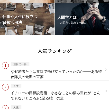
仕事や人生に役立つ
人間学とは
致知活用法
～人間力を高めるために～
人気ランキング
注目の一冊
なぜ若者たちは笑顔で飛び立っていったのか——ある特
攻隊員の最期の言葉
人生
イチローの目標設定術｜小さなことの積み重ねが「とん
でもないところ」に至る唯一の道
人生