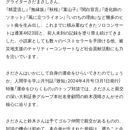
グライターさだまさしさん。
『精霊流し』『無縁坂』『秋桜』『案山子』『関白宣言』『道化師の
ソネット』『風に立つライオン』『いのちの理由』など幾多のヒ
ット曲を生み出し、これまでに積み重ねてきたソロコンサー
トは通算4623回と、前人未到の記録を塗り替え続けてきま
した。小説家としても数々のベストセラーを手掛ける他、被
災地支援のチャリティーコンサートなど社会貢献活動にも力
を注いでいます。
さださんはいかにして自身の運命をひらいてきたのでしょう
か。人間学を学ぶ月刊誌『致知』2024年4月号（3月1日発行）
特集「運命をひらくもの」のトップ対談では、さださんと親交
の深い大和証券グループ本社名誉顧問の鈴木茂晴さんがその
核心に迫ります。
さださんと鈴木さんは予てゴルフ仲間で親交があるものの、
対談の機会は初めて。本企画が生まれた発端は、遡ること今