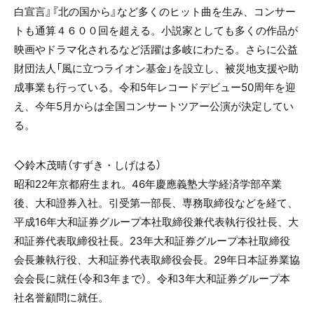
白宣言』『北の国から』など多くのヒット曲を生み、コンサー
トも通算４６００回を超える。小説家としても多くの作品が
映画やドラマ化されるなど活躍は多岐にわたる。さらに公益
財団法人「風に立つライオン基金」を設立し、被災地支援や助
成事業も行っている。令和5年レコードデビュー50周年を迎
え、今年5月からは全国コンサートツアー公演が決定してい
る。
◇
鈴木茂晴
（すずき・しげはる）
昭和22年京都府生まれ。46年慶應義塾大学経済学部卒業
後、大和證券入社。引受第一部長、専務取締役などを経て、
平成16年大和証券グループ本社取締役兼代表執行役社長、大
和証券代表取締役社長。23年大和証券グループ本社取締役
会長兼執行役、大和証券代表取締役会長。29年日本証券業協
会会長に就任（令和3年まで）。令和3年大和証券グループ本
社名誉顧問に就任。