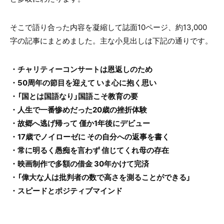
そこで語り合った内容を凝縮して誌面10ページ、約13,000
字の記事にまとめました。主な小見出しは下記の通りです。
・チャリティーコンサートは恩返しのため
・50周年の節目を迎えて いま心に抱く思い
・「国とは国語なり」国語こそ教育の要
・人生で一番惨めだった20歳の挫折体験
・故郷へ逃げ帰って 僅か1年後にデビュー
・17歳でノイローゼに その自分への返事を書く
・常に明るく愚痴を言わず 信じてくれ母の存在
・映画制作で多額の借金 30年かけて完済
・「偉大な人は批判者の数で高さを測ることができる」
・スピードとポジティブマインド