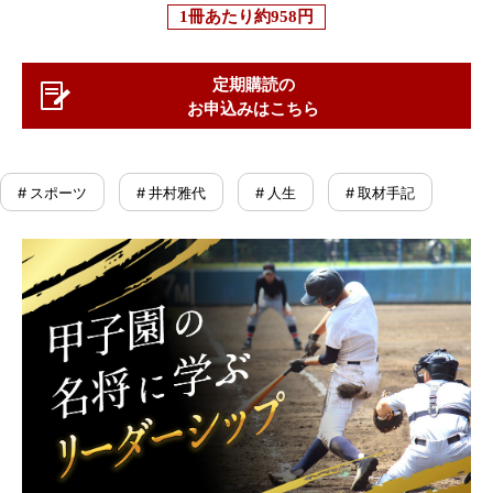
1冊あたり
約958円
定期購読の
お申込みはこちら
# スポーツ
# 井村雅代
# 人生
# 取材手記