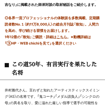
吉なり」に掲載された師弟対談の取材秘話をご紹介します。
◎
各界一流プロフェッショナルの体験談を多数掲載、定期購
読者数No.１（約11万8,000人）の総合月刊誌『致知』。人間力
を高め、学び続ける習慣をお届けします。
1年12冊の『致知』ご購読・詳細は
こちら
。
※動機詳細は
「③HP・WEB chichiを見て」を選択ください
この道50年、有言実行を果たした
名将
井村雅代さん。言わずと知れたアーティスティックスイミン
グ（AS）の名将です。「鬼コーチ」「メダル請負人」「シンクロの
母」の異名を取り、愛に溢れた厳しい指導で選手の可能性を