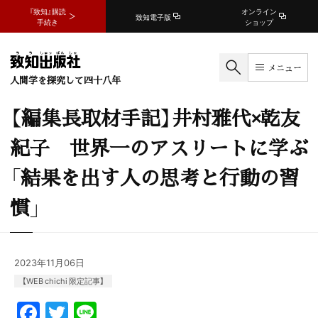
『致知』購読
オンライン
致知電子版
手続き
ショップ
メニュー
人間学を探究して四十八年
【編集長取材手記】井村雅代×乾友
紀子 世界一のアスリートに学ぶ
「結果を出す人の思考と行動の習
慣」
2023年11月06日
【WEB chichi 限定記事】
F
T
Li