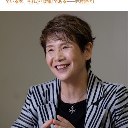
ている本、それが『致知』である――井村雅代」