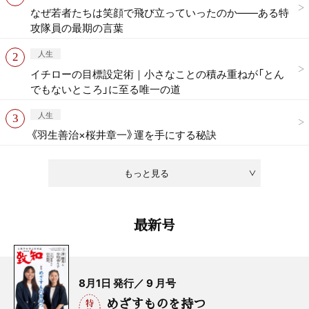
なぜ若者たちは笑顔で飛び立っていったのか——ある特
攻隊員の最期の言葉
人生
イチローの目標設定術｜小さなことの積み重ねが「とん
でもないところ」に至る唯一の道
人生
《羽生善治×桜井章一》運を手にする秘訣
もっと見る
最新号
8月1日 発行／ 9 月号
めざすものを持つ