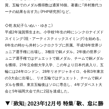
賞。五輪でのメダル獲得数は通算16個。著書に『井村雅代コ
ーチの結果を出す力』（PHP研究所）など。
◇乾 友紀子（いぬい・ゆきこ）
平成2年滋賀県生まれ。小学校1年生の時にシンクロナイズド
スイミング（現・アーティスティックスイミング）を始める。
6年生の時から井村シンクロクラブに所属。平成18年世界ジ
ュニア選手権に出場し、3種目で銅メダル。2年後の世界ジ
ュニア選手権ではデュエットで銀メダル、チームで銅メダル
を獲得。21年立命館大学入学、この年より日本代表入り。五
輪には24年ロンドン、28年リオデジャネイロ、令和3年東京
の3大会に出場し、リオ五輪ではデュエット、チームで銅メ
ダルを獲得。東京五輪後はソロに専念し、4年ブダペスト大
会と5年福岡大会で共に2冠を達成した。
▼『致知』2023年12月号 特集「敬、怠に勝