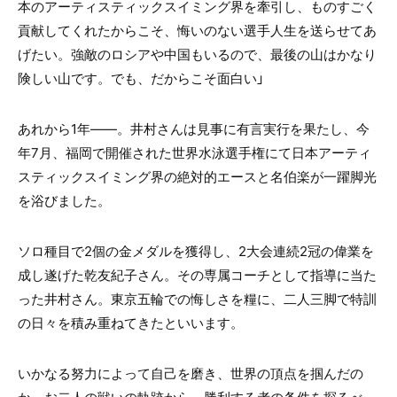
本のアーティスティックスイミング界を牽引し、ものすごく
貢献してくれたからこそ、悔いのない選手人生を送らせてあ
げたい。強敵のロシアや中国もいるので、最後の山はかなり
険しい山です。でも、だからこそ面白い」
あれから1年――。井村さんは見事に有言実行を果たし、今
年7月、福岡で開催された世界水泳選手権にて日本アーティ
スティックスイミング界の絶対的エースと名伯楽が一躍脚光
を浴びました。
ソロ種目で2個の金メダルを獲得し、2大会連続2冠の偉業を
成し遂げた乾友紀子さん。その専属コーチとして指導に当た
った井村さん。東京五輪での悔しさを糧に、二人三脚で特訓
の日々を積み重ねてきたといいます。
いかなる努力によって自己を磨き、世界の頂点を掴んだの