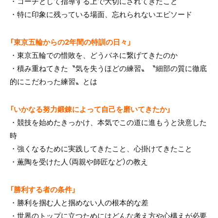
・コーチとして指導する上で大切にされてきたこと
・特に印象に残っている場面、忘れられないエピソード
「東京五輪からの2年間の特訓の日々」
・東京五輪での惜敗を、どうバネに繋げてきたのか
・積み重ねてきた〝気を失うほどの練習〟〝細部の質に徹底
的にこだわった練習〟とは
「いかなる努力鍛錬によって自己を磨いてきたか」
・競技を始めたきっかけ、本気でこの道に進もうと決意した
時
・強くなるために実践してきたこと、心掛けてきたこと
・薫陶を受けた人（両親や師匠など）の教え
「勝利する者の条件」
・勝利を掴む人と掴めない人の根本的な差
・世界のトップに立つためにはどんな考え方や心構えが必要