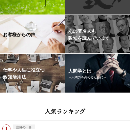
あの著名人も
お客様からの声
致知を読んでいます
仕事や人生に役立つ
人間学とは
致知活用法
～人間力を高めるために～
人気ランキング
注目の一冊