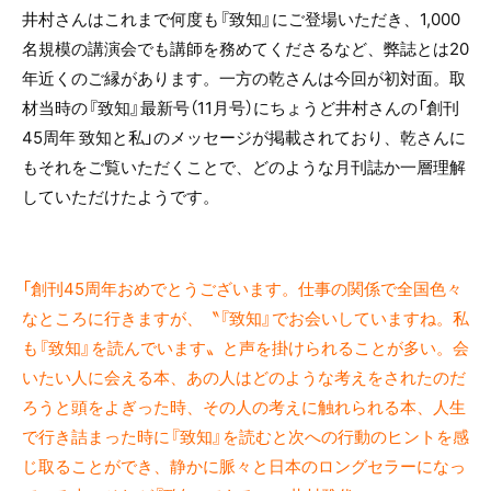
井村さんはこれまで何度も『致知』にご登場いただき、1,000
名規模の講演会でも講師を務めてくださるなど、弊誌とは20
年近くのご縁があります。一方の乾さんは今回が初対面。取
材当時の『致知』最新号（11月号）にちょうど井村さんの「創刊
45周年 致知と私」のメッセージが掲載されており、乾さんに
もそれをご覧いただくことで、どのような月刊誌か一層理解
していただけたようです。
「創刊45周年おめでとうございます。仕事の関係で全国色々
なところに行きますが、〝『致知』でお会いしていますね。私
も『致知』を読んでいます〟と声を掛けられることが多い。会
いたい人に会える本、あの人はどのような考えをされたのだ
ろうと頭をよぎった時、その人の考えに触れられる本、人生
で行き詰まった時に『致知』を読むと次への行動のヒントを感
じ取ることができ、静かに脈々と日本のロングセラーになっ