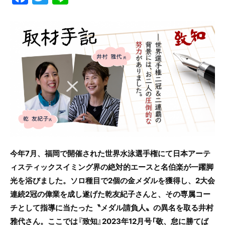
a
w
n
c
itt
e
e
er
b
o
o
k
今年7月、福岡で開催された世界水泳選手権にて日本アーテ
ィスティックスイミング界の絶対的エースと名伯楽が一躍脚
光を浴びました。ソロ種目で2個の金メダルを獲得し、2大会
連続2冠の偉業を成し遂げた乾友紀子さんと、その専属コー
チとして指導に当たった〝メダル請負人〟の異名を取る井村
雅代さん。ここでは『致知』2023年12月号「敬、怠に勝てば