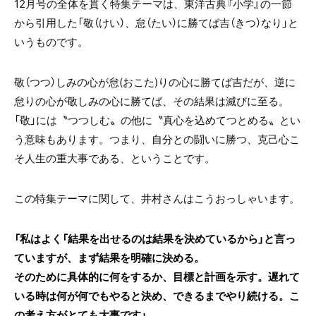
12月号の全体を貫く特集テーマは、東洋古典『小学』の一節
から引用した「敬（けい）、怠（たい）に勝てば吉（きつ）なり」と
いうものです。
敬（つつ）しみの心が怠(おこた)りの心に勝てば吉だが、逆に
怠りの心が敬しみの心に勝てば、その結果は滅びに至る。
「敬」には〝つつしむ〟の他に〝真心を込めてつとめる〟とい
う意味もあります。つまり、自分との闘いに勝つ、克己心こ
そ人生の重大事である、ということです。
この特集テーマに関して、井村さんはこうおっしゃいます。
「私はよく「結果を出せるのは結果を決めているから」と言っ
ていますが、まず結果を明確に決める。
そのために具体的に何をするか、目標と計画を示す。遅れて
いる時は何が何でもやると決め、できるまでやり続ける。こ
の考え方がとても大事です」