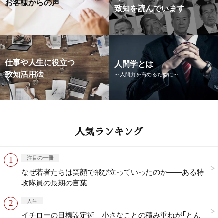
お客様からの声
致知を読んでいます
仕事や人生に役立つ
人間学とは
致知活用法
～人間力を高めるために～
人気ランキング
注目の一冊
なぜ若者たちは笑顔で飛び立っていったのか——ある特
攻隊員の最期の言葉
人生
イチローの目標設定術｜小さなことの積み重ねが「とん