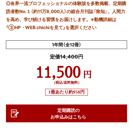
◎
各界一流プロフェッショナルの体験談を多数掲載、定期購
読者数No.１（約11万8,000人）の総合月刊誌『致知』。人間力
を高め、学び続ける習慣をお届けします。※動機詳細は
「③HP・WEB chichiを見て」を選択ください
1年間（全12冊）
定価14,400円
11,500
円
（税込/送料無料）
1冊あたり
約958円
定期購読の
お申込みはこちら