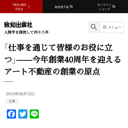
『致知』購読
オンライン
致知電子版
手続き
ショップ
メニュー
人間学を探究して四十八年
「仕事を通じて皆様のお役に立
つ」——今年創業40周年を迎える
アート不動産の創業の原点
2023年09月12日
仕事
F
T
Li
a
w
n