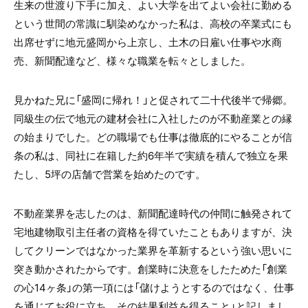
生来の世渡り下手に加え、よい大学を出てよい会社に勤める
という世間の常識に馴染めなかった私は、高校の卒業式にも
出席せずに地元盛岡から上京し、土木の日雇い仕事や水商
売、新聞配達など、様々な職業を転々としました。
見かねた兄に「盛岡に帰れ！」と促されて二十代後半で帰郷。
同級生の伝で地元の建材会社に入社したのが不動産業との縁
の始まりでした。どの職場でも仕事は徹底的にやることが信
条の私は、同社に在籍した約6年半で実績を積んで独立を果
たし、5坪の店舗で営業を始めたのです。
不動産業界を志したのは、新聞配達時代の仲間に触発されて
宅地建物取引主任者の資格を得ていたこともありますが、決
してクリーンではなかった業界を革新するという強い思いに
突き動かされたからです。創業時に決意をしたためた「創業
の心14ヶ条」の第一項には「儲けようとするのではなく、仕事
を通じてお役に立ち、その結果利益を得ること」と記しまし