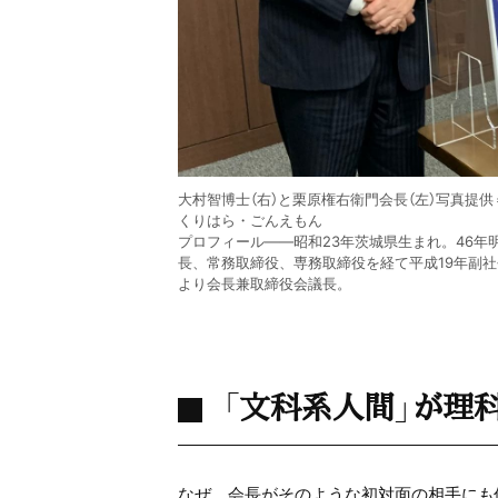
大村智博士（右）と栗原権右衛門会長（左）写真提
くりはら・ごんえもん
プロフィール――昭和23年茨城県生まれ。46
長、常務取締役、専務取締役を経て平成19年副社
より会長兼取締役会議長。
「文科系人間」が理
なぜ、会長がそのような初対面の相手にも