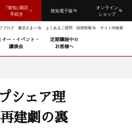
『致知』購読
オンライン
致知電子版
手続き
ショップ
フブログ
書店さまへ
よくあるご質問
採用情報
サイト内検索
ミナー・イベント・
定期購読中の
講演会
お客様へ
ップシェア理
 再建劇の裏