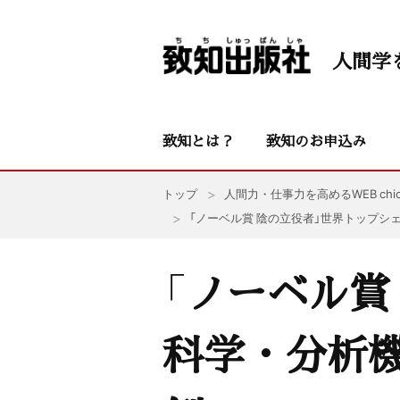
人間学
致知とは？
致知のお申込み
トップ
人間力・仕事力を高めるWEB chic
「ノーベル賞 陰の立役者」世界トップシ
「ノーベル賞
科学・分析機