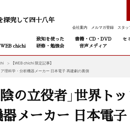
を探究して四十八年
会社案内
メルマガ登録
スタッ
致知を使った
書籍・CD・DVD
セ
WEB chichi
研修・勉強会
音声メディア
hi
【WEB chichi 限定記事】
ェア理科学・分析機器メーカー 日本電子 再建劇の裏側
 陰の立役者」世界ト
器メーカー 日本電子