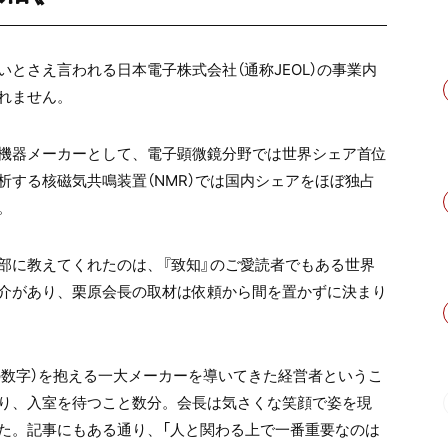
とさえ言われる日本電子株式会社（通称JEOL）の事業内
れません。
機器メーカーとして、電子顕微鏡分野では世界シェア首位
析する核磁気共鳴装置（NMR）では国内シェアをほぼ独占
。
部に教えてくれたのは、『致知』のご愛読者でもある世界
介があり、栗原会長の取材は依頼から間を置かずに決まり
連結の数字）を抱える一大メーカーを導いてきた経営者というこ
り、入室を待つこと数分。会長は気さくな笑顔で姿を現
た。記事にもある通り、「人と関わる上で一番重要なのは