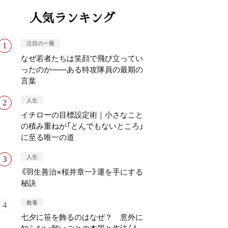
人気ランキング
注目の一冊
なぜ若者たちは笑顔で飛び立ってい
ったのか——ある特攻隊員の最期の
言葉
人生
イチローの目標設定術｜小さなこと
の積み重ねが「とんでもないところ」
に至る唯一の道
人生
《羽生善治×桜井章一》運を手にする
秘訣
教養
七夕に笹を飾るのはなぜ？ 意外に