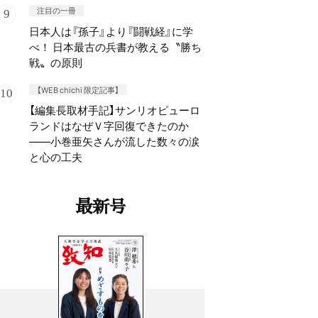
注目の一冊
日本人は『孫子』より『闘戦経』に学
べ！ 日本最古の兵書が教える〝勝ち
戦〟の原則
【WEB chichi 限定記事】
【編集長取材手記】サンリオピューロ
ランドはなぜＶ字回復できたのか
——小巻亜矢さんが流した数々の涙
と心の工夫
最新号