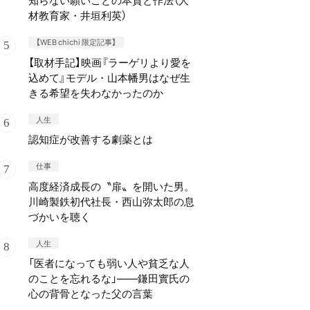
知らない願いごとの本質と作法（人
材教育家・井垣利英）
【WEB chichi 限定記事】
【取材手記】映画『ラーゲリより愛を
込めて』モデル・山本幡男はなぜ生
きる希望を失わなかったのか
人生
認知症が改善する劇薬とは
仕事
高度経済成長の〝扉〟を開いた男。
川崎製鉄初代社長・西山弥太郎の息
づかいを聴く
人生
「医者になっても弱い人や貧乏な人
のことを忘れるな」——鎌田實氏の
心の背骨となった父の言葉