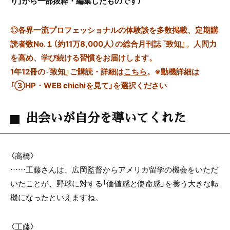
り」から一部抜粋・編集したものです）
◎
各界一流プロフェッショナルの体験談を多数掲載、定期購
読者数No.１（約11万8,000人）の総合月刊誌『致知』。人間力
を高め、学び続ける習慣をお届けします。
1年12冊の『致知』ご購読・詳細は
こちら
。
※動機詳細は
「③HP・WEB chichiを見て」を選択ください
出会いが自分を導いてくれた
〈高橋〉
……工藤さんは、広岡監督からアメリカ留学の機会をいただ
いたことが、野球に対する「価値感と使命感」を養う大きな転
機になったといえますね。
〈工藤〉