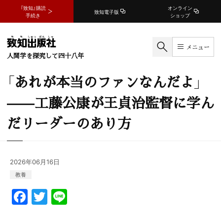
『致知』購読
オンライン
致知電子版
手続き
ショップ
メニュー
人間学を探究して四十八年
「あれが本当のファンなんだよ」
——工藤公康が王貞治監督に学ん
だリーダーのあり方
2026年06月16日
教養
F
T
Li
a
w
n