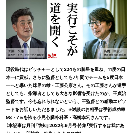
c
itt
e
e
er
b
o
o
k
現役時代はピッチャーとして224もの勝星を重ね、11度の日
本一に貢献。さらに監督としても7年間でチームを5度日本
一へと導いた球界の雄・工藤公康さん。その工藤さんが選手
としても、指導者としても大きな影響を受けたのが、王貞治
監督です。今も忘れられないという、王監督との感動エピソ
ードをお話しいただきました。
※対談のお相手は手術成功率
98・7％を誇る小児心臓外科医・高橋幸宏さんです。
（本記事は月刊『致知』2022年9月号 特集「実行するは我にあ