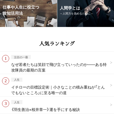
仕事や人生に役立つ
人間学とは
致知活用法
～人間力を高めるために～
人気ランキング
注目の一冊
なぜ若者たちは笑顔で飛び立っていったのか——ある特
攻隊員の最期の言葉
人生
イチローの目標設定術｜小さなことの積み重ねが「とん
でもないところ」に至る唯一の道
人生
《羽生善治×桜井章一》運を手にする秘訣