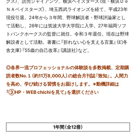
クス）、読売ジャイアンツ、横浜ベイスターズ（現・横浜Ｄｅ
ＮＡベイスターズ）、埼玉西武ライオンズを経て、平成
23
年
現役引退。
24
年から３年間、野球解説者・野球評論家とし
て活動し、
26
年には筑波大学大学院に入学。
27
年福岡ソフ
トバンクホークスの監督に就任。令和３年退任。現在は野球
解説者として活動。著書に『折れない心を支える言葉』（幻冬
舎文庫）『
55
歳の自己改革』（講談社）など。
◎
各界一流プロフェッショナルの体験談を多数掲載、定期購
読者数No.１（約11万8,000人）の総合月刊誌『致知』。人間力
を高め、学び続ける習慣をお届けします。※動機詳細は
「③HP・WEB chichiを見て」を選択ください
1年間（全12冊）