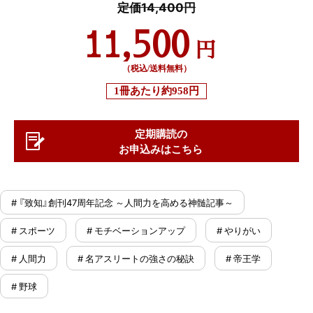
定価14,400円
11,500
円
（税込/送料無料）
1冊あたり
約958円
定期購読の
お申込みはこちら
# 『致知』創刊47周年記念 ～人間力を高める神髄記事～
# スポーツ
# モチベーションアップ
# やりがい
# 人間力
# 名アスリートの強さの秘訣
# 帝王学
# 野球