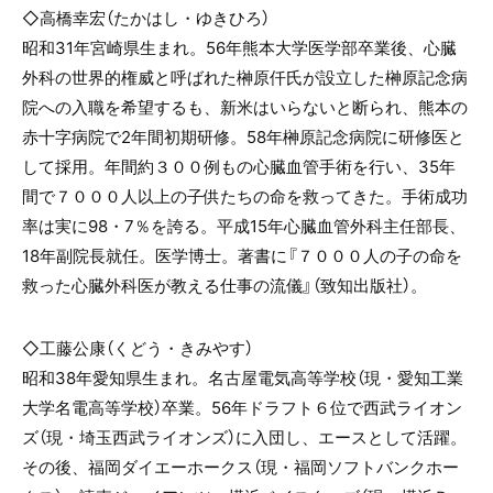
◇高橋幸宏（
たかはし・ゆきひろ
）
昭和
31
年宮崎県生まれ。
56
年熊本大学医学部卒業後、心臓
外科の世界的権威と呼ばれた榊原仟氏が設立した榊原記念病
院への入職を希望するも、新米はいらないと断られ、熊本の
赤十字病院で
2
年間初期研修。
58
年榊原記念病院に研修医と
して採用。年間約３００例もの心臓血管手術を行い、
35
年
間で７０００人以上の子供たちの命を救ってきた。手術成功
率は実に
98
・
7
％を誇る。平成
15
年心臓血管外科主任部長、
18
年副院長就任。医学博士。著書に『７０００人の子の命を
救った心臓外科医が教える仕事の流儀』（致知出版社）。
◇工藤公康（
くどう・きみやす
）
昭和
38
年愛知県生まれ。名古屋電気高等学校（現・愛知工業
大学名電高等学校）卒業。
56
年ドラフト６位で西武ライオン
ズ（現・埼玉西武ライオンズ）に入団し、エースとして活躍。
その後、福岡ダイエーホークス（現・福岡ソフトバンクホー