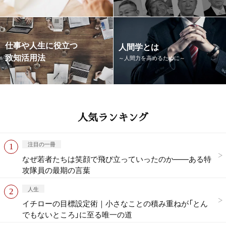
仕事や人生に役立つ
人間学とは
致知活用法
～人間力を高めるために～
人気ランキング
注目の一冊
なぜ若者たちは笑顔で飛び立っていったのか——ある特
攻隊員の最期の言葉
人生
イチローの目標設定術｜小さなことの積み重ねが「とん
でもないところ」に至る唯一の道