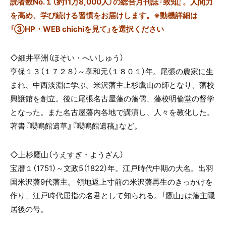
読者数No.１（約11万8,000人）の総合月刊誌『致知』。人間力
を高め、学び続ける習慣をお届けします。※動機詳細は
「③HP・WEB chichiを見て」を選択ください
◇細井平洲（ほそい・へいしゅう）
亨保１３（１７２８）～享和元（１８０１）年。尾張の農家に生
まれ、中西淡淵に学ぶ。米沢藩主上杉鷹山の師となり、藩校
興譲館を創立。後に尾張名古屋藩の藩儒、藩校明倫堂の督学
となった。また名古屋藩内各地で講演し、人々を教化した。
著書『嚶鳴館遺草』『嚶鳴館遺稿』など。
◇上杉鷹山（うえすぎ・ようざん）
宝暦１（
1751
）～文政
5
（
1822
）年。江戸時代中期の大名。出羽
国米沢藩
9
代藩主。 領地返上寸前の米沢藩再生のきっかけを
作り、江戸時代屈指の名君として知られる。「鷹山」は藩主隠
居後の号。