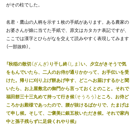
がその柱でした。
名君・鷹山の人柄を示す１枚の手紙があります。ある農家の
お婆さんが娘に当てた手紙で、原文はカタカナ表記ですが、
ここでは漢字とひらがなを交えて読みやすく表現してみます
（一部抜粋）。
「秋稲の散切
（ざんぎ）
り干し終
（しま）
い、夕立がきそうで気
をもんでいたら、二人のお侍が通りかかって、お手伝いを受
けた。帰りに刈り上げ餅あげ申す、どこへお届けするかと聞
いたら、お上屋敷北の御門から言っておくとのこと。それで
福田餅三十三丸めて持って行き候
（そうろう）
ところ、お侍ど
ころかお殿様であったので、腰が抜けるばかりで、たまげは
て申し候。そして、ご褒美に銀五枚いただき候。それで家内
中と孫子残らずに足袋くれやり候」