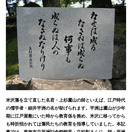
c
itt
e
e
er
b
o
o
k
米沢藩を立て直した名君・上杉鷹山の師といえば、江戸時代
の儒学者・細井平洲の名が挙げられます。平洲は鷹山が少年
期に江戸屋敷にいた時から教育係を務め、米沢に移ってから
も時折招かれては藩民たちの教育を指導していました。本記
事では、東海市立平洲記念館館長・立松彰さんに、師・平洲