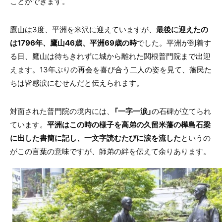
ことができます。
鷹山は
3
度、平洲を米沢に迎えていますが、
最後に迎えたの
は1796年、鷹山46歳、平洲69歳の時
でした。平洲が到着す
る日、鷹山は待ちきれずに城から離れた関根普門院まで出迎
えます。
13
年ぶりの再会を喜び合う二人の姿を見て、藩民た
ちは皆感涙にむせんだと伝えられます。
対面された普門院の境内には、
「一字一涙」
の石碑が立てられ
ています。
平洲はこの時の様子を高弟の久留米藩の樺島石梁
に出した書簡に記し、一文字読むたびに涙を流した
というの
がこの言葉の意味ですが、師弟の絆を伝えて余りあります。