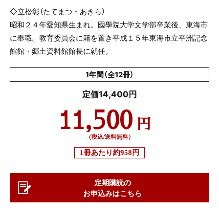
◇立松彰（たてまつ・あきら）
昭和２４年愛知県生まれ。國學院大学文学部卒業後、東海市
に奉職。教育委員会に籍を置き平成１５年東海市立平洲記念
館館・郷土資料館館長に就任。
1年間（全12冊）
定価14,400円
11,500
円
（税込/送料無料）
1冊あたり
約958円
定期購読の
お申込みはこちら