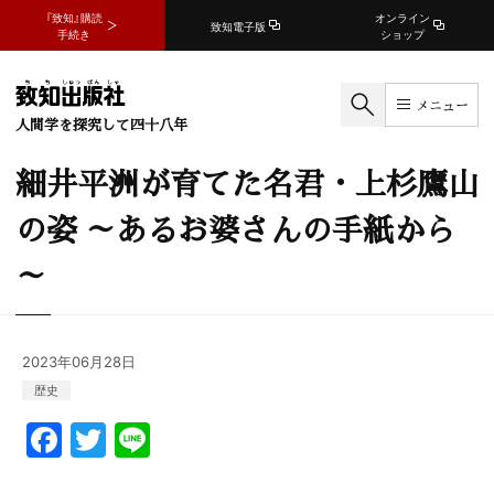
『致知』購読
オンライン
致知電子版
手続き
ショップ
メニュー
人間学を探究して四十八年
細井平洲が育てた名君・上杉鷹山
の姿 ～あるお婆さんの手紙から
～
2023年06月28日
歴史
F
T
Li
a
w
n