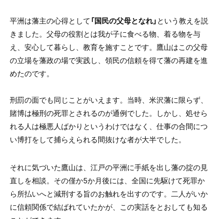
平洲は藩主の心得として
「国民の父母となれ」
という教えを説
きました。父母の役割とは我が子に食べる物、着る物を与
え、安心して暮らし、教育を施すことです。鷹山はこの父母
の立場を藩政の場で実践し、領民の信頼を得て藩の再建を進
めたのです。
刑罰の面でも同じことがいえます。当時、米沢藩に限らず、
賭博は極刑の死罪とされるのが通例でした。しかし、処せら
れる人は極悪人ばかりというわけではなく、仕事の合間につ
い博打をして捕らえられる間抜けな者が大半でした。
それに気づいた鷹山は、江戸の平洲に手紙を出し藩の掟の見
直しを相談。その僅か
5
か月後には、全国に先駆けて死罪か
ら所払いへと減刑する旨のお触れを出すのです。二人がいか
に信頼関係で結ばれていたかが、この実話をとおしても知る