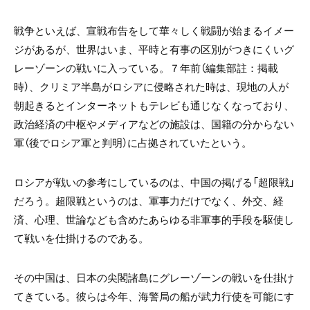
戦争といえば、宣戦布告をして華々しく戦闘が始まるイメー
ジがあるが、世界はいま、平時と有事の区別がつきにくいグ
レーゾーンの戦いに入っている。７年前（編集部註：掲載
時）、クリミア半島がロシアに侵略された時は、現地の人が
朝起きるとインターネットもテレビも通じなくなっており、
政治経済の中枢やメディアなどの施設は、国籍の分からない
軍（後でロシア軍と判明）に占拠されていたという。
ロシアが戦いの参考にしているのは、中国の掲げる「超限戦」
だろう。超限戦というのは、軍事力だけでなく、外交、経
済、心理、世論なども含めたあらゆる非軍事的手段を駆使し
て戦いを仕掛けるのである。
その中国は、日本の尖閣諸島にグレーゾーンの戦いを仕掛け
てきている。彼らは今年、海警局の船が武力行使を可能にす