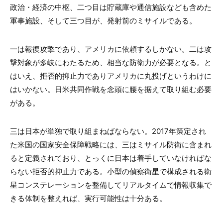
政治・経済の中枢、二つ目は貯蔵庫や通信施設なども含めた
軍事施設、そして三つ目が、発射前のミサイルである。
一は報復攻撃であり、アメリカに依頼するしかない。二は攻
撃対象が多岐にわたるため、相当な防衛力が必要となる。と
はいえ、拒否的抑止力でありアメリカに丸投げというわけに
はいかない。日米共同作戦を念頭に腰を据えて取り組む必要
がある。
三は日本が単独で取り組まねばならない。2017年策定され
た米国の国家安全保障戦略には、三はミサイル防衛に含まれ
ると定義されており、とっくに日本は着手していなければな
らない拒否的抑止力である。小型の偵察衛星で構成される衛
星コンステレーションを整備してリアルタイムで情報収集で
きる体制を整えれば、実行可能性は十分ある。