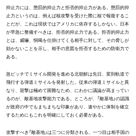
抑止力には、懲罰的抑止力と拒否的抑止力がある。懲罰的抑
止力というのは、例えば核攻撃を受けた際に核で報復するこ
とだが、これは現状ではアメリカに依存するしかない。日本
が早急に整備すべきは、拒否的抑止力である。拒否的抑止力
とは、威嚇、恫喝を仕掛けてくる相手に対して、その脅しが
効かないことを示し、相手の意図を拒否するための防衛力で
ある。
急ピッチでミサイル開発を進める北朝鮮は先日、変則軌道で
飛行する弾道ミサイルを発射した。従来の弾道ミサイルと異
なり、迎撃は極めて困難なため、にわかに議論が高まってい
るのが、敵基地攻撃能力である。ところが、「敵基地」の認識
が政府の中でもまちまちな印象があり、速やかに体制を確立
するためにもこれを明確にしておく必要がある。
攻撃すべき「敵基地」は三つに分類される。一つ目は相手国の