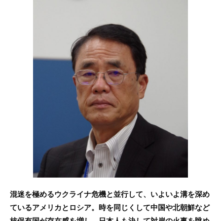
c
itt
e
e
er
b
o
o
k
混迷を極めるウクライナ危機と並行して、いよいよ溝を深め
ているアメリカとロシア。時を同じくして中国や北朝鮮など
核保有国が存在感を増し、日本人も決して対岸の火事を眺め