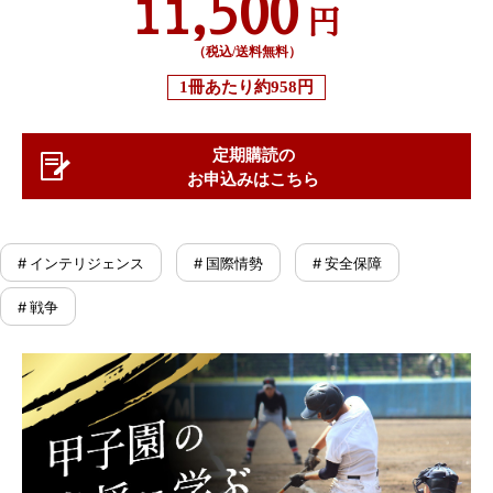
11,500
円
（税込/送料無料）
1冊あたり
約958円
定期購読の
お申込みはこちら
# インテリジェンス
# 国際情勢
# 安全保障
# 戦争