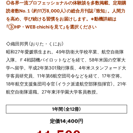
◎
各界一流プロフェッショナルの体験談を多数掲載、定期購
読者数No.１（約11万8,000人）の総合月刊誌『致知』。人間力
を高め、学び続ける習慣をお届けします。※動機詳細は
「③HP・WEB chichiを見て」を選択ください
◇織田邦男（おりた・くにお）
昭和27年愛媛県生まれ。49年防衛大学校卒業、航空自衛隊
入隊。Ｆ4戦闘機パイロットなどを経て、58年米国の空軍大
学へ留学。平成2年第301飛行隊長、4年米スタンフォード大
学客員研究員、11年第6航空団司令などを経て、17年空将。
18年航空支援集団司令官（イラク派遣航空部隊指揮官）。21年
航空自衛隊退職。27年東洋学園大学客員教授。
1年間（全12冊）
定価14,400円