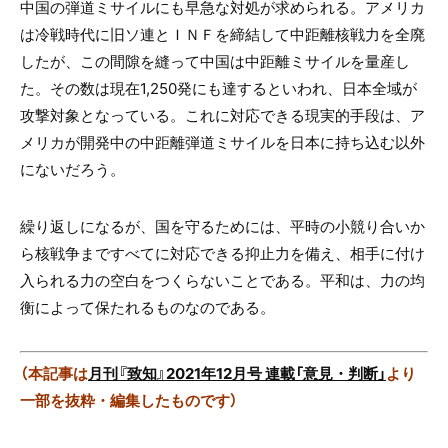
中国の弾道ミサイルにも早急な対処が求められる。アメリカ
は冷戦時代に旧ソ連とＩＮＦを締結して中距離核戦力を全廃
したが、この間隙を縫って中国は中距離ミサイルを量産し
た。その数は現在1,250発にも達するといわれ、日本全域が
攻撃対象となっている。これに対応できる現実的手段は、ア
メリカが開発中の中距離弾道ミサイルを日本に持ち込む以外
にないだろう。
繰り返しになるが、国を守るためには、平時の小競り合いか
ら核戦争まですべてに対応できる抑止力を備え、相手に付け
入られる力の空白をつくらないことである。平和は、力の均
衡によって保たれるものなのである。
（本記事は
月刊『致知』2021年12月号 連載「意見・判断」
より
一部を抜粋・編集したものです）