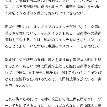
でなく、警察も海上保安庁もある。グレーゾーンの戦いで
は、この三者が綿密に連携を取って、事態の進展にきめ細か
く対応できる体制を整えておかなければならない。
部屋の照明には、オン／オフのスイッチだけでなく、次第に
明るさが増していくディムスイッチもある。自衛隊への防衛
出動を下令することは、戦いのスイッチをいきなりオンにす
ることであり、いたずらに事態をエスカレートしかねない。
例えば、尖閣諸島の近辺に侵入を繰り返す海警局の船に対処
するため、あるいは島に民兵が上陸した際に自衛隊を派遣す
れば、中国は「日本が先に戦争を仕掛けてきた」とここぞとば
かりに世論戦を仕掛けるだろう。人民解放軍を投入する口実
を与えかねない。
これを防ぐためには、法律を改正して海上保安庁がグレーゾ
ーンで対応できるようにしなければならない。自衛隊の出動