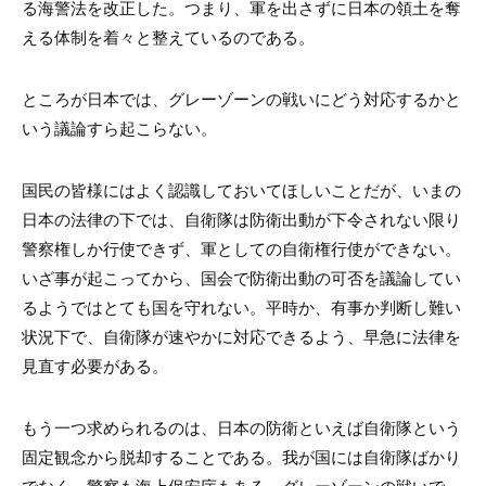
る海警法を改正した。つまり、軍を出さずに日本の領土を奪
える体制を着々と整えているのである。
ところが日本では、グレーゾーンの戦いにどう対応するかと
いう議論すら起こらない。
国民の皆様にはよく認識しておいてほしいことだが、いまの
日本の法律の下では、自衛隊は防衛出動が下令されない限り
警察権しか行使できず、軍としての自衛権行使ができない。
いざ事が起こってから、国会で防衛出動の可否を議論してい
るようではとても国を守れない。平時か、有事か判断し難い
状況下で、自衛隊が速やかに対応できるよう、早急に法律を
見直す必要がある。
もう一つ求められるのは、日本の防衛といえば自衛隊という
固定観念から脱却することである。我が国には自衛隊ばかり