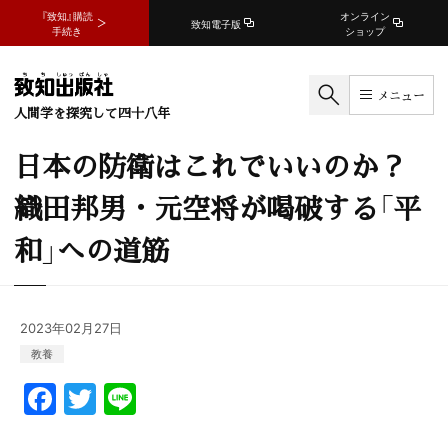
『致知』購読
オンライン
致知電子版
手続き
ショップ
メニュー
人間学を探究して四十八年
日本の防衛はこれでいいのか？
織田邦男・元空将が喝破する「平
和」への道筋
2023年02月27日
教養
F
T
Li
a
w
n