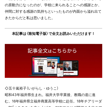
の原動力になったのが、学校に来られることへの感謝とか、
仲間に対する感謝の気持ちといったものが内面から溢れ出て
きたからだと私は思いました。
本記事は〈致知電子版〉で全文お読みいただけます！
◇五十嵐裕子（いがらし・ゆうこ）
昭和
43
年福井県生まれ。福井大学卒業後、教職の道に進
む。
16
年福井県立福井商業高等学校に赴任。
18
年チアリーダ