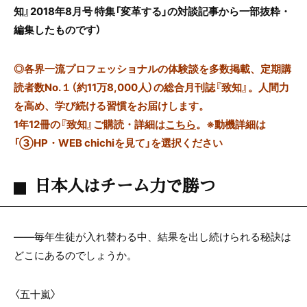
知』2018年8月号 特集「変革する」の対談記事から一部抜粋・
編集したものです）
◎
各界一流プロフェッショナルの体験談を多数掲載、定期購
読者数No.１（約11万8,000人）の総合月刊誌『致知』。人間力
を高め、学び続ける習慣をお届けします。
1年12冊の『致知』ご購読・詳細は
こちら
。
※動機詳細は
「③HP・WEB chichiを見て」を選択ください
日本人はチーム力で勝つ
――毎年生徒が入れ替わる中、結果を出し続けられる秘訣は
どこにあるのでしょうか。
〈五十嵐〉