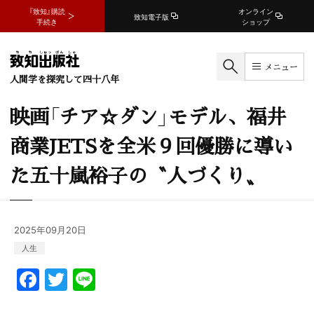
『致知』購読
オンライン
致知電子版
手続き
ショップ
メニュー
人間学を探究して四十八年
映画「チア☆ダン」モデル、福井
商業JETSを全米９回優勝に導い
た五十嵐裕子の〝人づくり〟
2025年09月20日
人生
F
T
Li
a
w
n