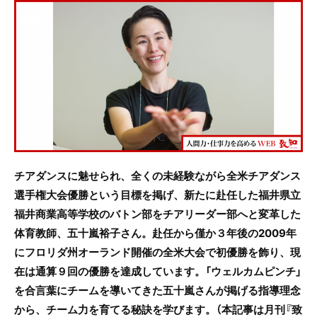
c
itt
e
e
er
b
o
o
k
チアダンスに魅せられ、全くの未経験ながら全米チアダンス
選手権大会優勝という目標を掲げ、新たに赴任した福井県立
福井商業高等学校のバトン部をチアリーダー部へと変革した
体育教師、五十嵐裕子さん。赴任から僅か３年後の2009年
にフロリダ州オーランド開催の全米大会で初優勝を飾り、現
在は通算９回の優勝を達成しています。「ウェルカムピンチ」
を合言葉にチームを導いてきた五十嵐さんが掲げる指導理念
から、チーム力を育てる秘訣を学びます。（本記事は月刊『致