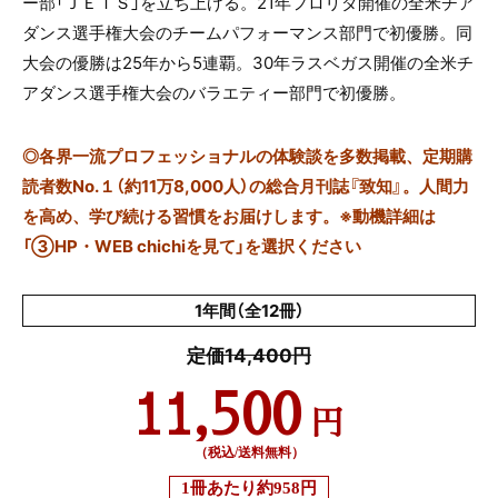
ー部「ＪＥＴＳ」を立ち上げる。
21
年フロリダ開催の全米チア
ダンス選手権大会のチームパフォーマンス部門で初優勝。同
大会の優勝は
25
年から
5
連覇。
30
年ラスベガス開催の全米チ
アダンス選手権大会のバラエティー部門で初優勝。
◎
各界一流プロフェッショナルの体験談を多数掲載、定期購
読者数No.１（約11万8,000人）の総合月刊誌『致知』。人間力
を高め、学び続ける習慣をお届けします。※動機詳細は
「③HP・WEB chichiを見て」を選択ください
1年間（全12冊）
定価14,400円
11,500
円
（税込/送料無料）
1冊あたり
約958円