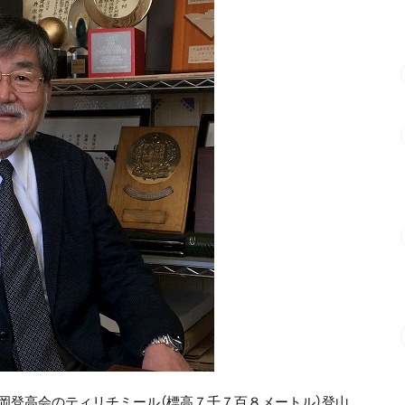
岡登高会のティリチミール（標高７千７百８メートル）登山