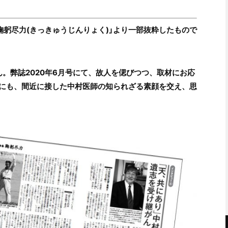
集「鞠躬尽力(きっきゅうじんりょく)」より一部抜粋したもので
。弊誌2020年6月号にて、故人を偲びつつ、取材にお応
にも、間近に接した中村医師の知られざる素顔を交え、思