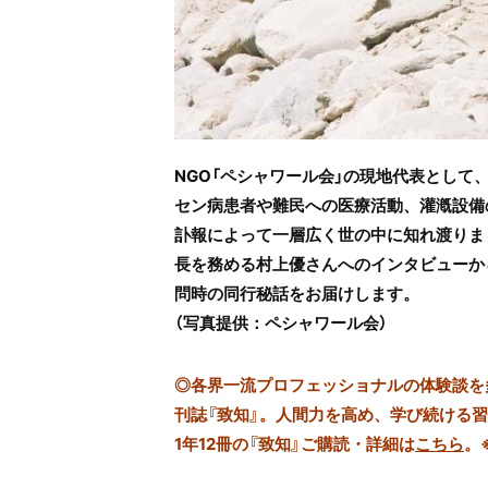
NGO「ペシャワール会」の現地代表として
セン病患者や難民への医療活動、灌漑設備
訃報によって一層広く世の中に知れ渡りま
長を務める村上優さんへのインタビューか
問時の同行秘話をお届けします。
（写真提供：ペシャワール会）
◎
各界一流プロフェッショナルの体験談を多数
刊誌『致知』。人間力を高め、学び続ける
1年12冊の『致知』ご購読・詳細は
こちら
。