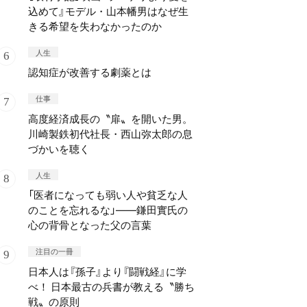
込めて』モデル・山本幡男はなぜ生
きる希望を失わなかったのか
人生
認知症が改善する劇薬とは
仕事
高度経済成長の〝扉〟を開いた男。
川崎製鉄初代社長・西山弥太郎の息
づかいを聴く
人生
「医者になっても弱い人や貧乏な人
のことを忘れるな」——鎌田實氏の
心の背骨となった父の言葉
注目の一冊
日本人は『孫子』より『闘戦経』に学
べ！ 日本最古の兵書が教える〝勝ち
戦〟の原則