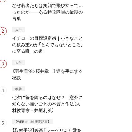
なぜ若者たちは笑顔で飛び立ってい
ったのか——ある特攻隊員の最期の
言葉
人生
イチローの目標設定術｜小さなこと
の積み重ねが「とんでもないところ」
に至る唯一の道
人生
《羽生善治×桜井章一》運を手にする
秘訣
教養
七夕に笹を飾るのはなぜ？ 意外に
知らない願いごとの本質と作法（人
材教育家・井垣利英）
【WEB chichi 限定記事】
【取材手記】映画『ラーゲリより愛を