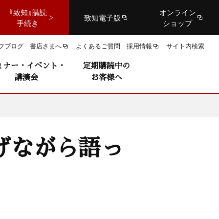
『致知』購読
オンライン
致知電子版
手続き
ショップ
フブログ
書店さまへ
よくあるご質問
採用情報
サイト内検索
ミナー・イベント・
定期購読中の
講演会
お客様へ
げながら語っ