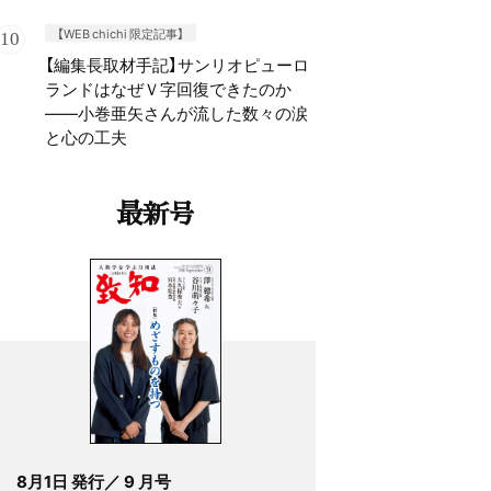
【WEB chichi 限定記事】
【編集長取材手記】サンリオピューロ
ランドはなぜＶ字回復できたのか
——小巻亜矢さんが流した数々の涙
と心の工夫
最新号
8月1日 発行／ 9 月号