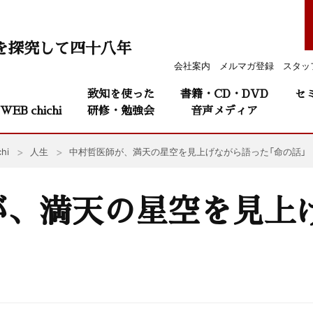
を探究して四十八年
会社案内
メルマガ登録
スタッ
致知を使った
書籍・CD・DVD
セ
WEB chichi
研修・勉強会
音声メディア
hi
人生
中村哲医師が、満天の星空を見上げながら語った「命の話」
が、満天の星空を見上