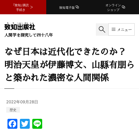
『致知』購読
オンライン
致知電子版
手続き
ショップ
メニュー
人間学を探究して四十八年
なぜ日本は近代化できたのか？
明治天皇が伊藤博文、山縣有朋ら
と築かれた濃密な人間関係
2022年09月28日
歴史
F
T
Li
a
w
n