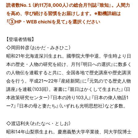
読者数No.１（約11万8,000人）の総合月刊誌『致知』。人間力
を高め、学び続ける習慣をお届けします。※動機詳細は
「③HP・WEB chichiを見て」を選択ください
【登場者情報】
◇岡田幹彦（おかだ・みきひこ）
昭和21年北海道深川生まれ。國學院大學中退。学生時より日
本の歴史・人物の研究を続け、月刊『明日への選択』に数多く
の人物伝を連載すると共に、全国各地で歴史講座や歴史講演
会を行う。平成21〜22年『産経新聞』に「元気のでる歴史人物
講座」を連載（103回）。著書に『親日はかくして生まれた』（日
本政策研究センター）『日本の誇り103人』『日本の偉人物語1
ー7』『日本の母と妻たち』（いずれも光明思想社）など多数。
◇渡辺利夫（わたなべ・としお）
昭和14年山梨県生まれ。慶應義塾大学卒業後、同大学院博士