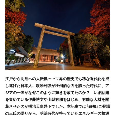
c
itt
e
e
er
b
o
o
k
江戸から明治への大転換……世界の歴史でも稀な近代化を成
し遂げた日本人。欧米列強が圧倒的な力を誇った時代に、ア
ジアの一国がなぜこのように輝きを放てたのか？ いま話題
を集めている伊藤博文や山縣有朋をはじめ、有能な人材を開
花させたのが明治天皇陛下でした。本記事では『致知』ご登場
の三氏の語りから、明治時代が持っていたエネルギーの根源