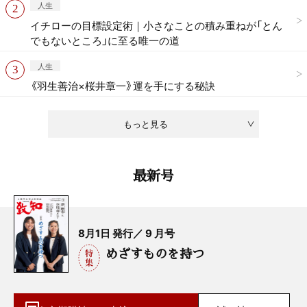
人生
イチローの目標設定術｜小さなことの積み重ねが「とん
でもないところ」に至る唯一の道
人生
《羽生善治×桜井章一》運を手にする秘訣
もっと見る
最新号
8月1日 発行／ 9 月号
めざすものを持つ