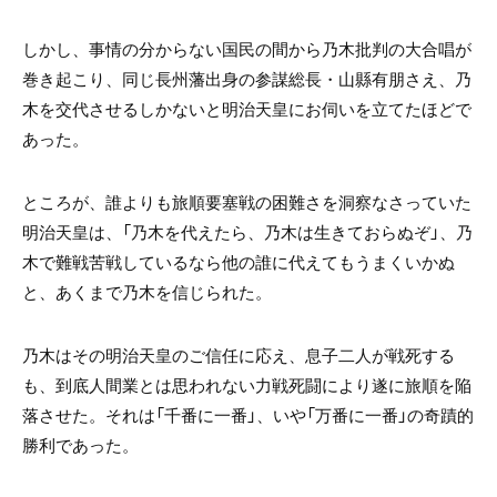
しかし、事情の分からない国民の間から乃木批判の大合唱が
巻き起こり、同じ長州藩出身の参謀総長・山縣有朋さえ、乃
木を交代させるしかないと明治天皇にお伺いを立てたほどで
あった。
ところが、誰よりも旅順要塞戦の困難さを洞察なさっていた
明治天皇は、「乃木を代えたら、乃木は生きておらぬぞ」、乃
木で難戦苦戦しているなら他の誰に代えてもうまくいかぬ
と、あくまで乃木を信じられた。
乃木はその明治天皇のご信任に応え、息子二人が戦死する
も、到底人間業とは思われない力戦死闘により遂に旅順を陥
落させた。それは「千番に一番」、いや「万番に一番」の奇蹟的
勝利であった。