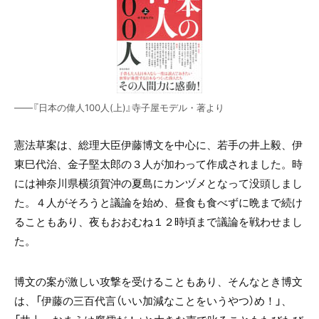
——『日本の偉人100人(上)』寺子屋モデル・著より
憲法草案は、総理大臣伊藤博文を中心に、若手の井上毅、伊
東巳代治、金子堅太郎の３人が加わって作成されました。時
には神奈川県横須賀沖の夏島にカンヅメとなって没頭しまし
た。４人がそろうと議論を始め、昼食も食べずに晩まで続け
ることもあり、夜もおおむね１２時頃まで議論を戦わせまし
た。
博文の案が激しい攻撃を受けることもあり、そんなとき博文
は、「伊藤の三百代言（いい加減なことをいうやつ）め！」、