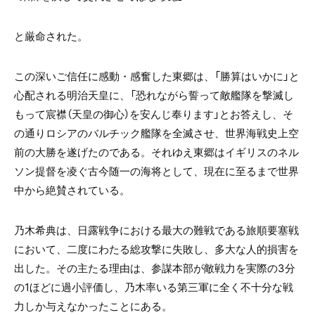
と厳命された。
この深いご信任に感動・感奮した東郷は、「勝算はいかに」と
心配される明治天皇に、「恐れながら誓って敵艦隊を撃滅し
もって宸襟（天皇の御心）を安んじ奉ります」とお答えし、そ
の通りロシアのバルチック艦隊を全滅させ、世界海戦史上空
前の大勝を遂げたのである。それゆえ東郷はイギリスのネル
ソン提督を凌ぐ古今随一の海将として、現在に至るまで世界
中から絶賛されている。
乃木希典は、日露戦争における最大の難戦である旅順要塞戦
において、二度にわたる総攻撃に失敗し、多大な人的損害を
出した。その主たる理由は、参謀本部が敵戦力を実際の3分
の1ほどに過小評価し、乃木率いる第三軍に全く不十分な戦
力しか与えなかったことにある。