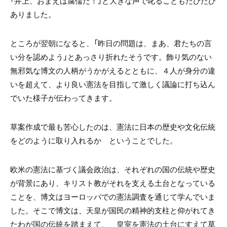
「井上、おまえは腐儒だ！」と大きな声で叱ることもたびたび
ありました。
ところが翌朝になると、「昨日の問題は、まあ、君たちの言
い分を認めよう」とあっさり折れたそうです。飾り気のない
無邪気な博文の人柄がうかがえるとともに、４人が身分の違
いを超えて、より良い憲法を目指して激しく議論に打ち込ん
でいた様子が伝わってきます。
草案作成で最も苦心したのは、憲法に日本の歴史や文化伝統
をどのように取り入れるか ということでした。
欧米の憲法に基づく議会政治は、それぞれの国の伝統や歴史
が背景にあり、キリスト教がそれを支える土台となっている
ことを、博文はヨーロッパでの憲法調査を通じて学んでいま
した。そこで博文は、天皇が国民の精神的支柱と仰がれてき
たわが国の伝統を踏まえて、 皇室を憲法の土台にすえて草