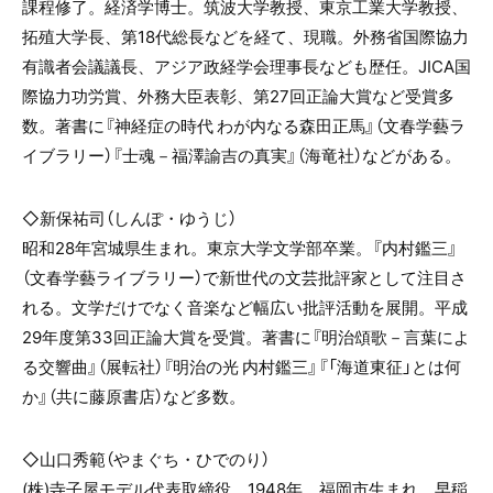
課程修了。経済学博士。筑波大学教授、東京工業大学教授、
拓殖大学長、第18代総長などを経て、現職。外務省国際協力
有識者会議議長、アジア政経学会理事長なども歴任。JICA国
際協力功労賞、外務大臣表彰、第27回正論大賞など受賞多
数。著書に『神経症の時代 わが内なる森田正馬』（文春学藝ラ
イブラリー）『士魂－福澤諭吉の真実』（海竜社）などがある。
◇新保祐司（しんぽ・ゆうじ）
昭和28年宮城県生まれ。東京大学文学部卒業。『内村鑑三』
（文春学藝ライブラリー）で新世代の文芸批評家として注目さ
れる。文学だけでなく音楽など幅広い批評活動を展開。平成
29年度第33回正論大賞を受賞。著書に『明治頌歌－言葉によ
る交響曲』（展転社）『明治の光 内村鑑三』『「海道東征」とは何
か』（共に藤原書店）など多数。
◇山口秀範（やまぐち・ひでのり）
(株)寺子屋モデル代表取締役。1948年、福岡市生まれ。早稲