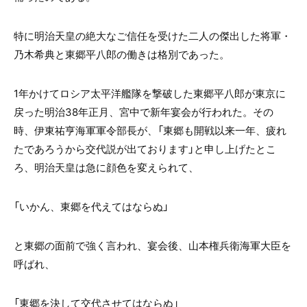
特に明治天皇の絶大なご信任を受けた二人の傑出した将軍・
乃木希典と東郷平八郎の働きは格別であった。
1年かけてロシア太平洋艦隊を撃破した東郷平八郎が東京に
戻った明治38年正月、宮中で新年宴会が行われた。その
時、伊東祐亨海軍軍令部長が、「東郷も開戦以来一年、疲れ
たであろうから交代説が出ております」と申し上げたとこ
ろ、明治天皇は急に顔色を変えられて、
「いかん、東郷を代えてはならぬ」
と東郷の面前で強く言われ、宴会後、山本権兵衛海軍大臣を
呼ばれ、
「東郷を決して交代させてはならぬ」