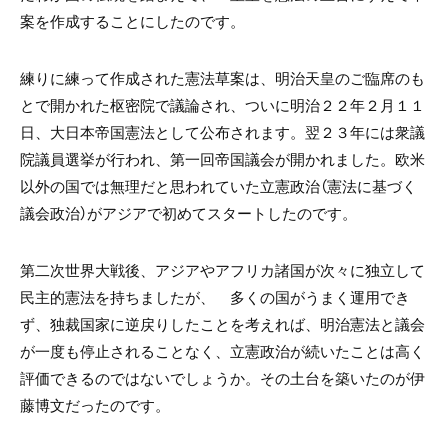
案を作成することにしたのです。
練りに練って作成された憲法草案は、明治天皇のご臨席のも
とで開かれた枢密院で議論され、ついに明治２２年２月１１
日、大日本帝国憲法として公布されます。翌２３年には衆議
院議員選挙が行われ、第一回帝国議会が開かれました。欧米
以外の国では無理だと思われていた立憲政治（憲法に基づく
議会政治）がアジアで初めてスタートしたのです。
第二次世界大戦後、アジアやアフリカ諸国が次々に独立して
民主的憲法を持ちましたが、 多くの国がうまく運用でき
ず、独裁国家に逆戻りしたことを考えれば、明治憲法と議会
が一度も停止されることなく、立憲政治が続いたことは高く
評価できるのではないでしょうか。その土台を築いたのが伊
藤博文だったのです。