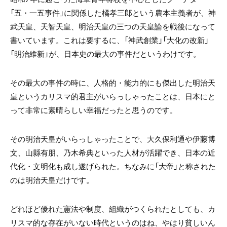
「五・一五事件」に関係した橘孝三郎という農本主義者が、神
武天皇、天智天皇、明治天皇の三つの天皇論を戦後になって
書いています。これは要するに、「神武創業」「大化の改新」
「明治維新」が、日本史の最大の事件だというわけです。
その最大の事件の時に、人格的・能力的にも傑出した明治天
皇というカリスマ的君主がいらっしゃったことは、日本にと
って非常に素晴らしい幸福だったと思うのです。
その明治天皇がいらっしゃったことで、大久保利通や伊藤博
文、山縣有朋、乃木希典といった人材が活躍でき、日本の近
代化・文明化も成し遂げられた。ちなみに「大帝」と称された
のは明治天皇だけです。
どれほど優れた憲法や制度、組織がつくられたとしても、カ
リスマ的な存在がいない時代というのはね、やはり貧しいん