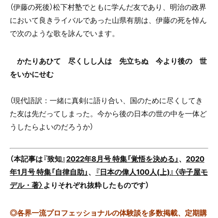
（伊藤の死後）松下村塾でともに学んだ友であり、明治の政界
において良きライバルであった山県有朋は、伊藤の死を悼ん
で次のような歌を詠んでいます。
かたりあひて 尽くしし人は 先立ちぬ 今より後の 世
をいかにせむ
（現代語訳：一緒に真剣に語り合い、国のために尽くしてき
た友は先だってしまった。今から後の日本の世の中を一体ど
うしたらよいのだろうか）
（本記事は『致知』
2022年8月号 特集「覚悟を決める」
、
2020
年1月号 特集「自律自助」
、
『日本の偉人100人(上)』〈寺子屋モ
デル・著〉
よりそれぞれ抜粋したものです）
◎
各界一流プロフェッショナルの体験談を多数掲載、定期購