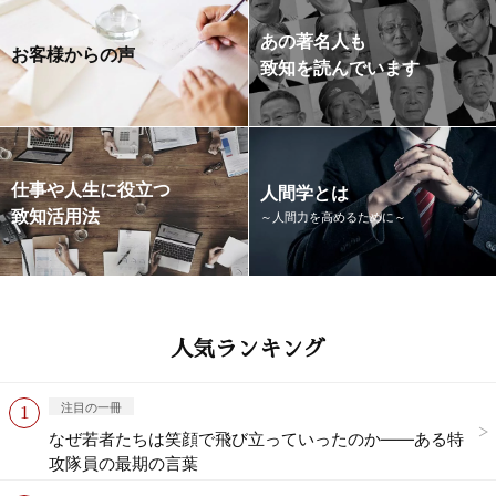
あの著名人も
お客様からの声
致知を読んでいます
仕事や人生に役立つ
人間学とは
致知活用法
～人間力を高めるために～
人気ランキング
注目の一冊
なぜ若者たちは笑顔で飛び立っていったのか——ある特
攻隊員の最期の言葉