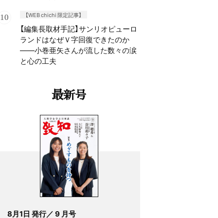
【WEB chichi 限定記事】
【編集長取材手記】サンリオピューロ
ランドはなぜＶ字回復できたのか
——小巻亜矢さんが流した数々の涙
と心の工夫
最新号
8月1日 発行／ 9 月号