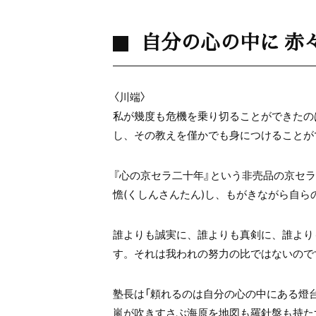
自分の心の中に 赤
〈川端〉
私が幾度も危機を乗り切ることができたの
し、その教えを僅かでも身につけることが
『心の京セラ二十年』という非売品の京セ
憺(くしんさんたん)し、もがきながら自
誰よりも誠実に、誰よりも真剣に、誰より
す。それは我われの努力の比ではないので
塾長は「頼れるのは自分の心の中にある燈
嵐が吹きすさぶ海原を地図も羅針盤も持た