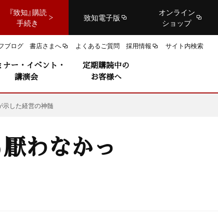
『致知』購読
オンライン
致知電子版
手続き
ショップ
フブログ
書店さまへ
よくあるご質問
採用情報
サイト内検索
ミナー・イベント・
定期購読中の
講演会
お客様へ
が示した経営の神髄
も厭わなかっ