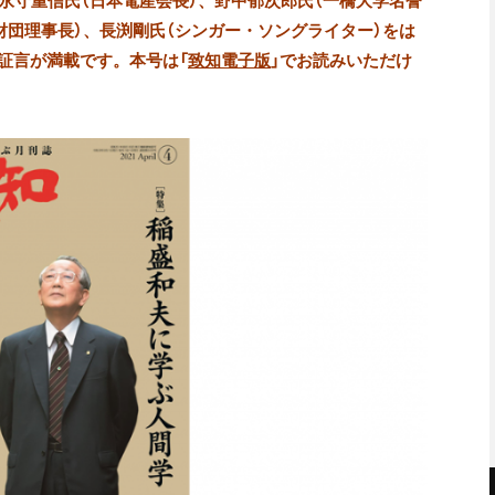
永守重信氏（日本電産会長）、野中郁次郎氏（一橋大学名誉
究財団理事長）、長渕剛氏（シンガー・ソングライター）をは
証言が満載です。本号は「
致知電子版
」でお読みいただけ