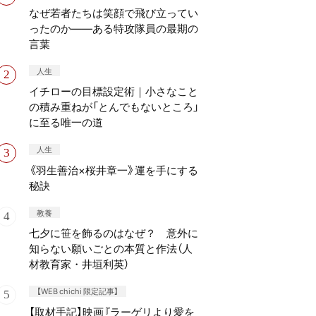
なぜ若者たちは笑顔で飛び立ってい
ったのか——ある特攻隊員の最期の
言葉
人生
イチローの目標設定術｜小さなこと
の積み重ねが「とんでもないところ」
に至る唯一の道
人生
《羽生善治×桜井章一》運を手にする
秘訣
教養
七夕に笹を飾るのはなぜ？ 意外に
知らない願いごとの本質と作法（人
材教育家・井垣利英）
【WEB chichi 限定記事】
【取材手記】映画『ラーゲリより愛を