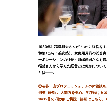
1983年に稲盛和夫さんが「いかに経営を
和塾（当時：盛友塾）。家庭用用品の総合商
ーポレーションの社長・川端健嗣さんも盛
稲盛さんから学んだ経営とは何かについて
とは――。
◎
各界一流プロフェッショナルの体験談を多数
刊誌『致知』。人間力を高め、学び続ける
1年12冊の『致知』ご購読・詳細は
こちら
。