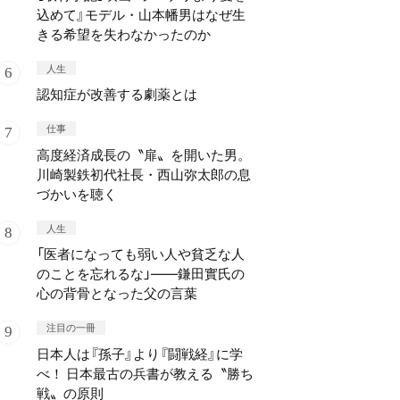
込めて』モデル・山本幡男はなぜ生
きる希望を失わなかったのか
人生
認知症が改善する劇薬とは
仕事
高度経済成長の〝扉〟を開いた男。
川崎製鉄初代社長・西山弥太郎の息
づかいを聴く
人生
「医者になっても弱い人や貧乏な人
のことを忘れるな」——鎌田實氏の
心の背骨となった父の言葉
注目の一冊
日本人は『孫子』より『闘戦経』に学
べ！ 日本最古の兵書が教える〝勝ち
戦〟の原則