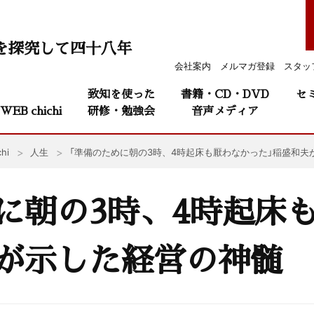
を探究して四十八年
会社案内
メルマガ登録
スタッ
致知を使った
書籍・CD・DVD
セ
WEB chichi
研修・勉強会
音声メディア
hi
人生
「準備のために朝の3時、4時起床も厭わなかった」稲盛和夫
に朝の3時、4時起床
夫が示した経営の神髄