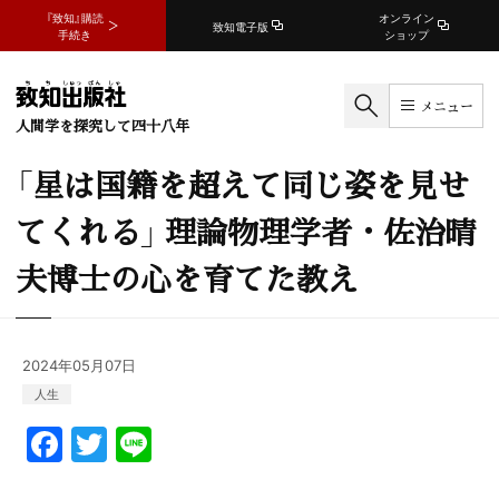
『致知』購読
オンライン
致知電子版
手続き
ショップ
メニュー
人間学を探究して四十八年
「星は国籍を超えて同じ姿を見せ
てくれる」 理論物理学者・佐治晴
夫博士の心を育てた教え
2024年05月07日
人生
F
T
Li
a
w
n