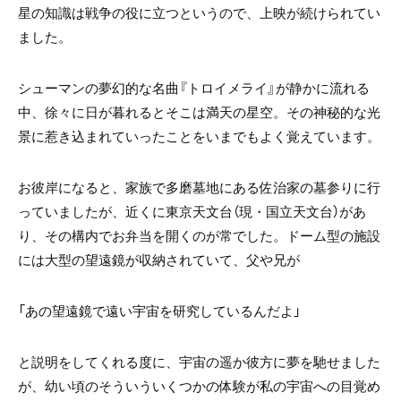
星の知識は戦争の役に立つというので、上映が続けられてい
ました。
シューマンの夢幻的な名曲『トロイメライ』が静かに流れる
中、徐々に日が暮れるとそこは満天の星空。その神秘的な光
景に惹き込まれていったことをいまでもよく覚えています。
お彼岸になると、家族で多磨墓地にある佐治家の墓参りに行
っていましたが、近くに東京天文台（現・国立天文台）があ
り、その構内でお弁当を開くのが常でした。ドーム型の施設
には大型の望遠鏡が収納されていて、父や兄が
「あの望遠鏡で遠い宇宙を研究しているんだよ」
と説明をしてくれる度に、宇宙の遥か彼方に夢を馳せました
が、幼い頃のそういういくつかの体験が私の宇宙への目覚め