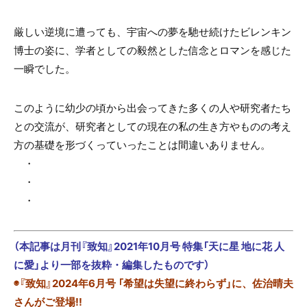
厳しい逆境に遭っても、宇宙への夢を馳せ続けたビレンキン
博士の姿に、学者としての毅然とした信念とロマンを感じた
一瞬でした。
このように幼少の頃から出会ってきた多くの人や研究者たち
との交流が、研究者としての現在の私の生き方やものの考え
方の基礎を形づくっていったことは間違いありません。
・
・
・
（本記事は月刊『致知』2021年10月号 特集「天に星 地に花 人
に愛」より一部を抜粋・編集したものです）
◉『致知』2024年6月号 「希望は失望に終わらず」に、佐治晴夫
さんがご登場!!