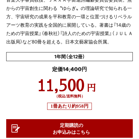
からの宇宙創生に関わる〝ゆらぎ〟の理論研究で知られる一
方、宇宙研究の成果を平和教育の一環と位置づけるリベラル
アーツ教育の実践を全国的に展開している。著書は『14歳の
ための宇宙授業』（春秋社）『詩人のための宇宙授業』（ＪＵＬＡ
出版局）など80冊を超える。日本文藝家協会所属。
1年間（全12冊）
定価14,400円
11,500
円
（税込/送料無料）
1冊あたり
約958円
定期購読の
お申込みはこちら