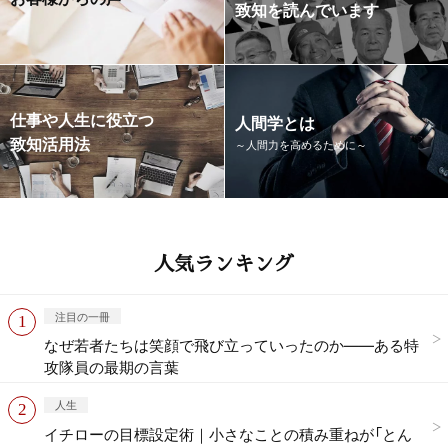
致知を読んでいます
仕事や人生に役立つ
人間学とは
致知活用法
～人間力を高めるために～
人気ランキング
注目の一冊
なぜ若者たちは笑顔で飛び立っていったのか——ある特
攻隊員の最期の言葉
人生
イチローの目標設定術｜小さなことの積み重ねが「とん