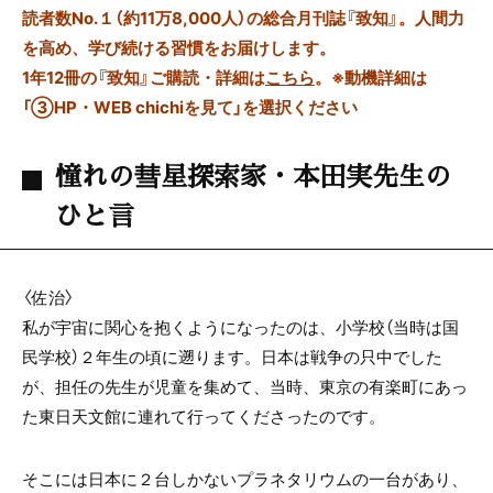
読者数No.１（約11万8,000人）の総合月刊誌『致知』。人間力
を高め、学び続ける習慣をお届けします。
1年12冊の『致知』ご購読・詳細は
こちら
。
※動機詳細は
「③HP・WEB chichiを見て」を選択ください
憧れの彗星探索家・本田実先生の
ひと言
〈佐治〉
私が宇宙に関心を抱くようになったのは、小学校（当時は国
民学校）２年生の頃に遡ります。日本は戦争の只中でした
が、担任の先生が児童を集めて、当時、東京の有楽町にあっ
た東日天文館に連れて行ってくださったのです。
そこには日本に２台しかないプラネタリウムの一台があり、