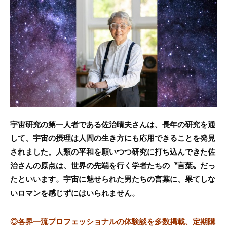
c
itt
e
e
er
b
o
o
k
宇宙研究の第一人者である佐治晴夫さんは、長年の研究を通
して、宇宙の摂理は人間の生き方にも応用できることを発見
されました。人類の平和を願いつつ研究に打ち込んできた佐
治さんの原点は、世界の先端を行く学者たちの〝言葉〟だっ
たといいます。宇宙に魅せられた男たちの言葉に、果てしな
いロマンを感じずにはいられません。
◎
各界一流プロフェッショナルの体験談を多数掲載、定期購