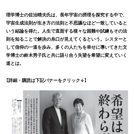
理学博士の佐治晴夫氏は、長年宇宙の摂理を探究する中で、
宇宙生成法則が生き方の法則と不思議なほど一致していると
いう結論を得た。人生で直面する様々な困難や試練もその法
則を知ることで解決の糸口が見えてくるという。シスターと
して信仰の一道を歩み、多くの人たちを幸せに導いてきた文
学博士の鈴木秀子氏と共に語り合う失望を希望に変えていく
道とは。
【詳細・購読は下記バナーをクリック↓】