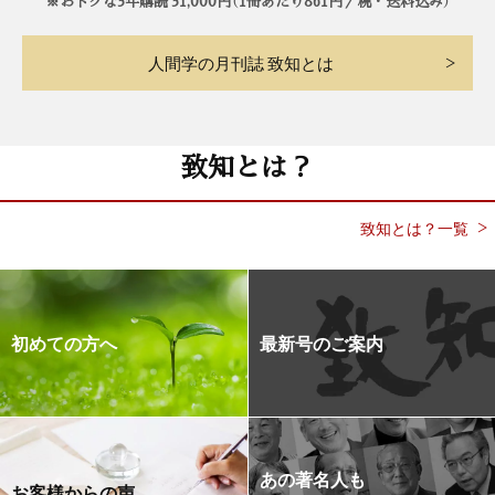
※おトクな3年購読 31,000円（1冊あたり861円／税・送料込み）
人間学の月刊誌 致知とは
致知とは？
致知とは？一覧
初めての方へ
最新号のご案内
あの著名人も
お客様からの声