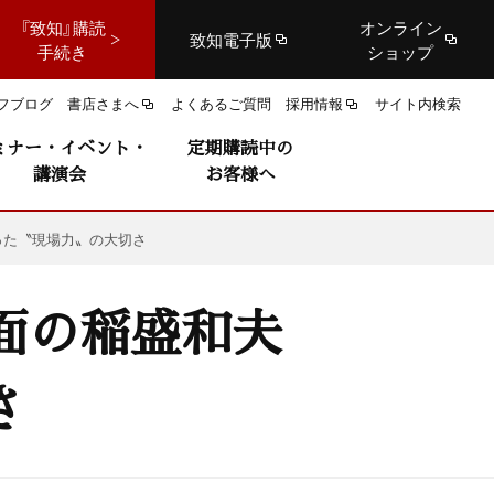
『致知』購読
オンライン
致知電子版
手続き
ショップ
フブログ
書店さまへ
よくあるご質問
採用情報
サイト内検索
ミナー・イベント・
定期購読中の
講演会
お客様へ
った〝現場力〟の大切さ
面の稲盛和夫
さ