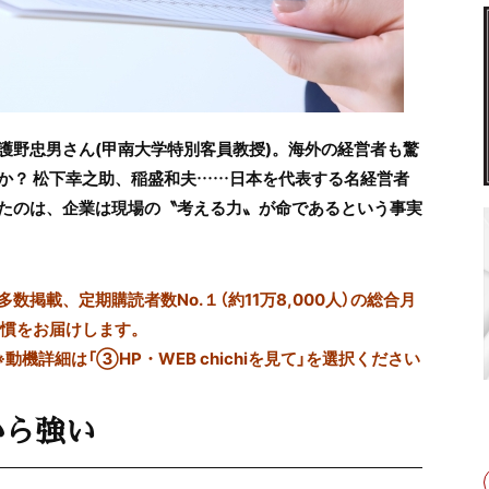
護野忠男さん(甲南大学特別客員教授)。海外の経営者も驚
か？ 松下幸之助、稲盛和夫……日本を代表する名経営者
たのは、企業は現場の〝考える力〟が命であるという事実
掲載、定期購読者数No.１（約11万8,000人）の総合月
習慣をお届けします。
※動機詳細は「③HP・WEB chichiを見て」を選択ください
から強い