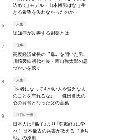
込めて』モデル・山本幡男はなぜ生
きる希望を失わなかったのか
人生
認知症が改善する劇薬とは
仕事
高度経済成長の〝扉〟を開いた男。
川崎製鉄初代社長・西山弥太郎の息
づかいを聴く
人生
「医者になっても弱い人や貧乏な人
のことを忘れるな」——鎌田實氏の
心の背骨となった父の言葉
注目の一冊
日本人は『孫子』より『闘戦経』に学
べ！ 日本最古の兵書が教える〝勝ち
戦〟の原則