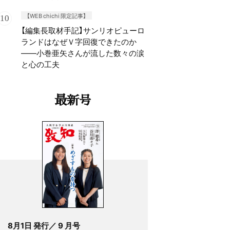
【WEB chichi 限定記事】
【編集長取材手記】サンリオピューロ
ランドはなぜＶ字回復できたのか
——小巻亜矢さんが流した数々の涙
と心の工夫
最新号
8月1日 発行／ 9 月号