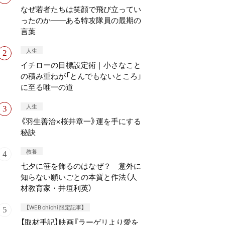
なぜ若者たちは笑顔で飛び立ってい
ったのか——ある特攻隊員の最期の
言葉
人生
イチローの目標設定術｜小さなこと
の積み重ねが「とんでもないところ」
に至る唯一の道
人生
《羽生善治×桜井章一》運を手にする
秘訣
教養
七夕に笹を飾るのはなぜ？ 意外に
知らない願いごとの本質と作法（人
材教育家・井垣利英）
【WEB chichi 限定記事】
【取材手記】映画『ラーゲリより愛を