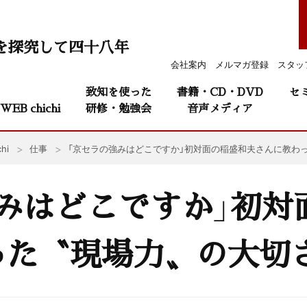
を探究して四十八年
会社案内
メルマガ登録
スタッ
致知を使った
書籍・CD・DVD
セ
WEB chichi
研修・勉強会
音声メディア
hi
仕事
「京セラの強みはどこですか」初対面の稲盛和夫さんに教わ
みはどこですか」初対
った〝現場力〟の大切