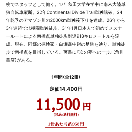
校でスタッフとして働く。
17
年秋田大学在学中に南米大陸単
独自転車縦断。
22
年
Continental Divide Trail
単独踏破、
24
年乾季のアマゾン川の
2000km
単独筏下りを達成。
26
年から
3
年連続で北極圏単独徒歩。
31
年
1
月日本人で初めてメスナ
ールートによる南極点単独徒歩到達
918
キロメートルを達
成。現在、同郷の探検家・白瀬矗中尉の足跡を辿り、単独徒
歩で南極点を目指している。著書に『次の夢への一歩』（角川
書店）がある。
1年間（全12冊）
定価14,400円
11,500
円
（税込/送料無料）
1冊あたり
約958円