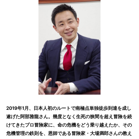
c
itt
e
e
er
b
o
o
k
2019年1月、日本人初のルートで南極点単独徒歩到達を成し
遂げた阿部雅龍さん。幾度となく生死の狭間を超え冒険を続
けてきたプロ冒険家に、命の危機をどう乗り越えたか、その
危機管理の鉄則を、恩師である冒険家・大場満郎さんの教え