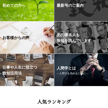
初めての方へ
最新号のご案内
あの著名人も
お客様からの声
致知を読んでいます
仕事や人生に役立つ
人間学とは
致知活用法
～人間力を高めるために～
人気ランキング