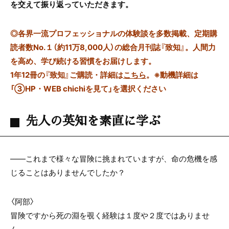
を交えて振り返っていただきます。
◎
各界一流プロフェッショナルの体験談を多数掲載、定期購
読者数No.１（約11万8,000人）の総合月刊誌『致知』。人間力
を高め、学び続ける習慣をお届けします。
1年12冊の『致知』ご購読・詳細は
こちら
。
※動機詳細は
「③HP・WEB chichiを見て」を選択ください
先人の英知を素直に学ぶ
――これまで様々な冒険に挑まれていますが、命の危機を感
じることはありませんでしたか？
〈阿部〉
冒険ですから死の淵を覗く経験は１度や２度ではありませ
ん。