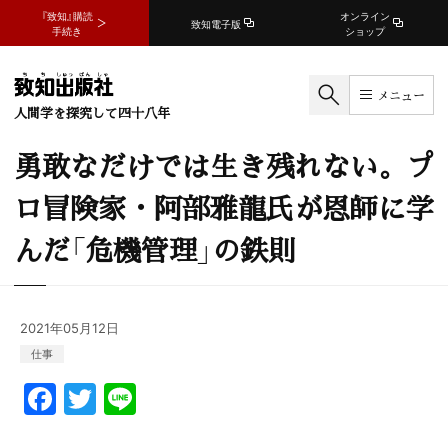
『致知』購読
オンライン
致知電子版
手続き
ショップ
メニュー
人間学を探究して四十八年
勇敢なだけでは生き残れない。プ
ロ冒険家・阿部雅龍氏が恩師に学
んだ「危機管理」の鉄則
2021年05月12日
仕事
F
T
Li
a
w
n