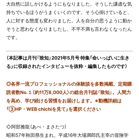
大自然に話しかけるようにもなりました。そうした謙虚な気
持ちでいるほうがうまくいくのです。そう心掛けていると、
人に対する態度も変わりました。人を自分の思うように動か
そうと思わなくなりましたし、不平不満も言わなくなったん
です。
（本記事は月刊『致知』2021年5月号 特集「命いっぱいに生き
る」に収録されたインタビューを抜粋・編集したものです）
◎
各界一流プロフェッショナルの体験談を多数掲載、定期購
読者数No.１（約11万8,000人）の総合月刊誌『致知』。人間力
を高め、学び続ける習慣をお届けします。※動機詳細は
「③HP・WEB chichiを見て」を選択ください
◇阿部雅龍（あべ・まさたつ）
昭和
57
年秋田県生まれ。平成
16
年大場満郎氏主宰の冒険学