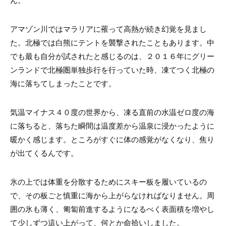
アマゾン川ではマラリアに罹って高熱が続き幻覚を見まし
た。北極では白熊にテントを襲撃されたこともあります。中
でも最も自分が試されたと感じるのは、２０１６年にグリー
ンランドで北極圏単独歩行を行っていた時、凍てつく北極の
海に落ちてしまったことです。
気温マイナス４０度の世界から、凍る直前の水温ゼロ度の海
に落ちると、落ちた瞬間は温度差から温泉に浸かったように
暖かく感じます。ところがすぐに体の感覚がなくなり、焦り
が出てくるんです。
氷の上では体重を分散するためにスキー板を履いているの
で、その板ごと慎重に海から上がらなければなりません。周
囲の氷も薄く、匍匐前進するようになるべく表面積を増やし
て少しずつ這い上がって、何とか命拾いしました。