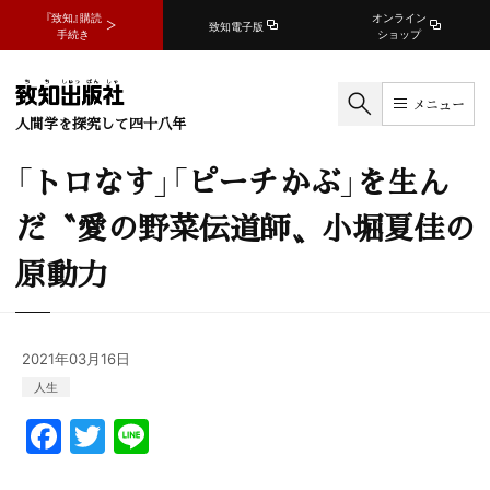
『致知』購読
オンライン
致知電子版
手続き
ショップ
メニュー
人間学を探究して四十八年
「トロなす」「ピーチかぶ」を生ん
だ〝愛の野菜伝道師〟小堀夏佳の
原動力
2021年03月16日
人生
F
T
Li
a
w
n