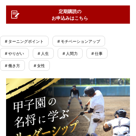
定期購読の
お申込みはこちら
# ターニングポイント
# モチベーションアップ
# やりがい
# 人生
# 人間力
# 仕事
# 働き方
# 女性