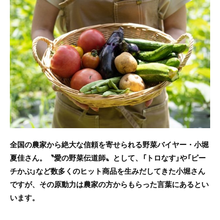
c
itt
e
e
er
b
o
o
k
全国の農家から絶大な信頼を寄せられる野菜バイヤー・小堀
夏佳さん。〝愛の野菜伝道師〟として、「トロなす」や「ピー
チかぶ」など数多くのヒット商品を生みだしてきた小堀さん
ですが、その原動力は農家の方からもらった言葉にあるとい
います。