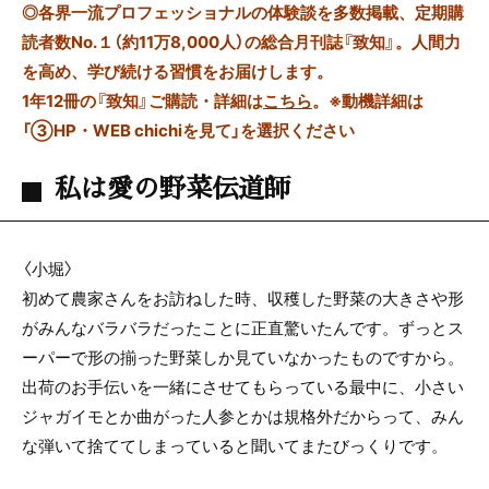
◎
各界一流プロフェッショナルの体験談を多数掲載、定期購
読者数No.１（約11万8,000人）の総合月刊誌『致知』。人間力
を高め、学び続ける習慣をお届けします。
1年12冊の『致知』ご購読・詳細は
こちら
。
※動機詳細は
「③HP・WEB chichiを見て」を選択ください
私は愛の野菜伝道師
〈小堀〉
初めて農家さんをお訪ねした時、収穫した野菜の大きさや形
がみんなバラバラだったことに正直驚いたんです。ずっとス
ーパーで形の揃った野菜しか見ていなかったものですから。
出荷のお手伝いを一緒にさせてもらっている最中に、小さい
ジャガイモとか曲がった人参とかは規格外だからって、みん
な弾いて捨ててしまっていると聞いてまたびっくりです。