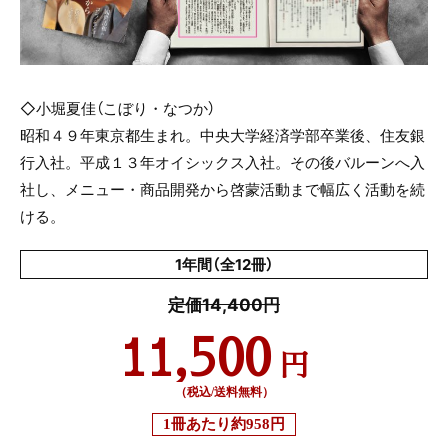
◇小堀夏佳（こぼり・なつか）
昭和４９年東京都生まれ。中央大学経済学部卒業後、住友銀
行入社。平成１３年オイシックス入社。その後バルーンへ入
社し、メニュー・商品開発から啓蒙活動まで幅広く活動を続
ける。
1年間（全12冊）
定価14,400円
11,500
円
（税込/送料無料）
1冊あたり
約958円