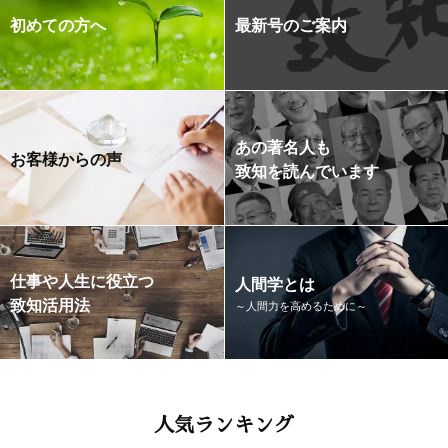
初めての方へ
最新号のご案内
あの著名人も
お客様からの声
致知を読んでいます
仕事や人生に役立つ
人間学とは
致知活用法
～人間力を高めるために～
人気ランキング