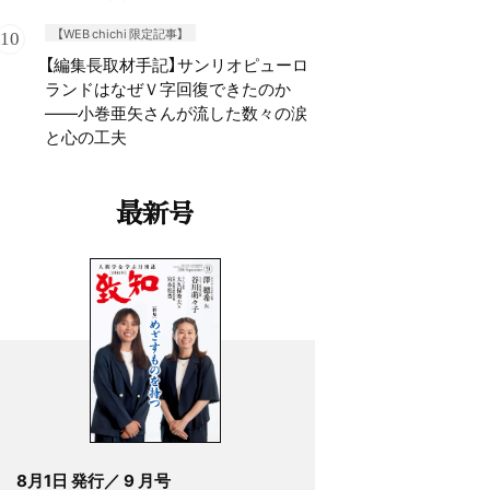
【WEB chichi 限定記事】
【編集長取材手記】サンリオピューロ
ランドはなぜＶ字回復できたのか
——小巻亜矢さんが流した数々の涙
と心の工夫
最新号
8月1日 発行／ 9 月号