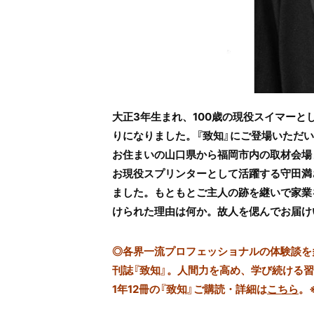
大正3年生まれ、100歳の現役スイマー
りになりました。『致知』にご登場いただい
お住まいの山口県から福岡市内の取材会場
お現役スプリンターとして活躍する守田満
ました。もともとご主人の跡を継いで家業
けられた理由は何か。故人を偲んでお届け
◎
各界一流プロフェッショナルの体験談を多数
刊誌『致知』。人間力を高め、学び続ける
1年12冊の『致知』ご購読・詳細は
こちら
。