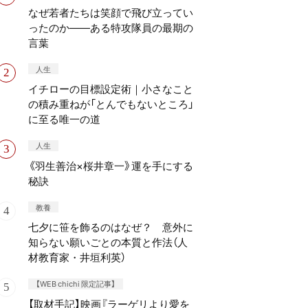
なぜ若者たちは笑顔で飛び立ってい
ったのか——ある特攻隊員の最期の
言葉
人生
イチローの目標設定術｜小さなこと
の積み重ねが「とんでもないところ」
に至る唯一の道
人生
《羽生善治×桜井章一》運を手にする
秘訣
教養
七夕に笹を飾るのはなぜ？ 意外に
知らない願いごとの本質と作法（人
材教育家・井垣利英）
【WEB chichi 限定記事】
【取材手記】映画『ラーゲリより愛を