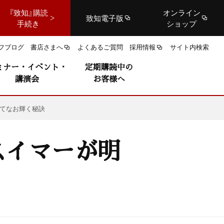
『致知』購読
オンライン
致知電子版
手続き
ショップ
フブログ
書店さまへ
よくあるご質問
採用情報
サイト内検索
ミナー・イベント・
定期購読中の
講演会
お客様へ
いてなお輝く秘訣
スイマーが明