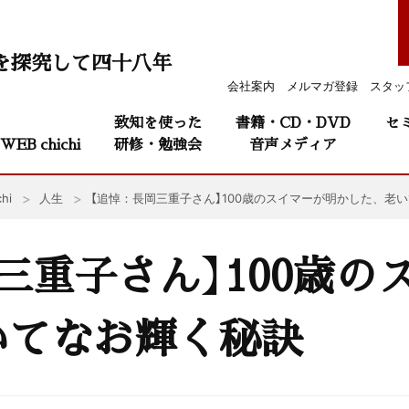
を探究して四十八年
会社案内
メルマガ登録
スタッ
致知を使った
書籍・CD・DVD
セ
WEB chichi
研修・勉強会
音声メディア
hi
人生
【追悼：長岡三重子さん】100歳のスイマーが明かした、老
三重子さん】100歳の
いてなお輝く秘訣