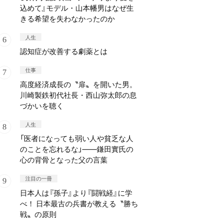
込めて』モデル・山本幡男はなぜ生
きる希望を失わなかったのか
人生
認知症が改善する劇薬とは
仕事
高度経済成長の〝扉〟を開いた男。
川崎製鉄初代社長・西山弥太郎の息
づかいを聴く
人生
「医者になっても弱い人や貧乏な人
のことを忘れるな」——鎌田實氏の
心の背骨となった父の言葉
注目の一冊
日本人は『孫子』より『闘戦経』に学
べ！ 日本最古の兵書が教える〝勝ち
戦〟の原則