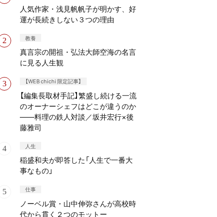
人気作家・浅見帆帆子が明かす、好
運が長続きしない３つの理由
教養
真言宗の開祖・弘法大師空海の名言
に見る人生観
【WEB chichi 限定記事】
【編集長取材手記】繁盛し続ける一流
のオーナーシェフはどこが違うのか
——料理の鉄人対談／坂井宏行×後
藤雅司
人生
稲盛和夫が即答した「人生で一番大
事なもの」
仕事
ノーベル賞・山中伸弥さんが高校時
代から貫く２つのモットー