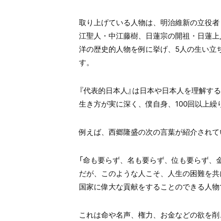
取り上げている人物は、明治維新の立役者
江聖人・中江藤樹、日蓮宗の開祖・日蓮上
洋の歴史的人物を例に挙げ、
5
人の生い立
す。
『代表的日本人』は日本や日本人を理解す
生き方が実に深く、僕自身、
100
回以上繰
例えば、西郷隆盛の次の言葉が紹介されて
「命も要らず、名も要らず、位も要らず、
だが、このような人こそ、人生の困難を共
国家に偉大な貢献をすることのできる人物
これは命や名声、権力、お金などの欲を削