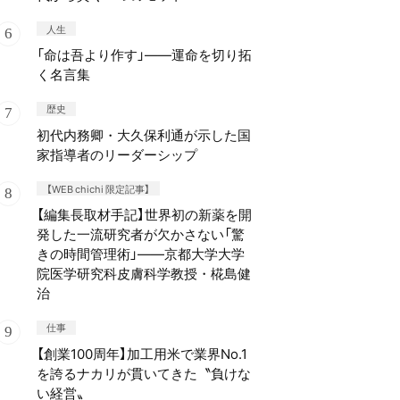
人生
「命は吾より作す」——運命を切り拓
く名言集
歴史
初代内務卿・大久保利通が示した国
家指導者のリーダーシップ
【WEB chichi 限定記事】
【編集長取材手記】世界初の新薬を開
発した一流研究者が欠かさない「驚
きの時間管理術」——京都大学大学
院医学研究科皮膚科学教授・椛島健
治
仕事
【創業100周年】加工用米で業界No.1
を誇るナカリが貫いてきた〝負けな
い経営〟