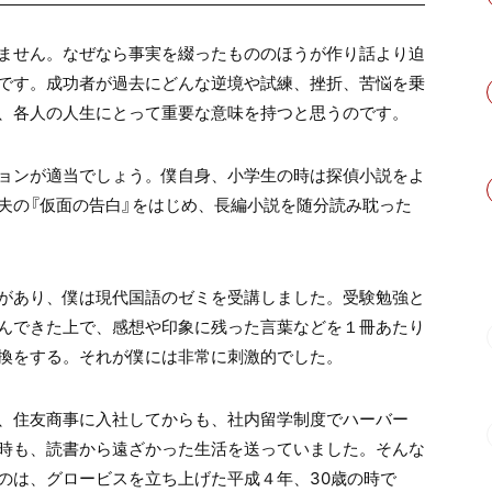
ません。なぜなら事実を綴ったもののほうが作り話より迫
です。成功者が過去にどんな逆境や試練、挫折、苦悩を乗
、各人の人生にとって重要な意味を持つと思うのです。
ョンが適当でしょう。僕自身、小学生の時は探偵小説をよ
夫の『仮面の告白』をはじめ、長編小説を随分読み耽った
があり、僕は現代国語のゼミを受講しました。受験勉強と
んできた上で、感想や印象に残った言葉などを１冊あたり
換をする。それが僕には非常に刺激的でした。
、住友商事に入社してからも、社内留学制度でハーバー
時も、読書から遠ざかった生活を送っていました。そんな
のは、グロービスを立ち上げた平成４年、
30
歳の時で