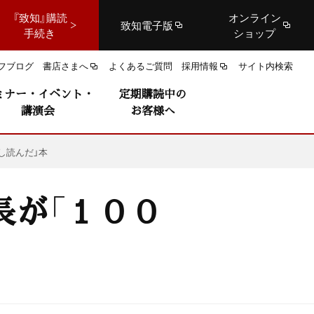
『致知』購読
オンライン
致知電子版
手続き
ショップ
フブログ
書店さまへ
よくあるご質問
採用情報
サイト内検索
ミナー・イベント・
定期購読中の
講演会
お客様へ
し読んだ」本
長が「１００