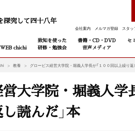
を探究して四十八年
会社案内
メルマガ登録
スタッ
致知を使った
書籍・CD・DVD
セ
WEB chichi
研修・勉強会
音声メディア
hi
教養
グロービス経営大学院・堀義人学長が「１００回以上繰り返
経営大学院・堀義人学
し読んだ」本