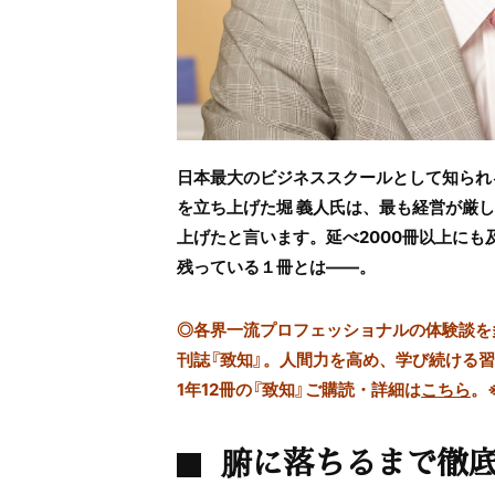
日本最大のビジネススクールとして知られ
を立ち上げた堀 義人氏は、最も経営が厳
上げたと言います。延べ2000冊以上に
残っている１冊とは――。
◎
各界一流プロフェッショナルの体験談を多数
刊誌『致知』。人間力を高め、学び続ける
1年12冊の『致知』ご購読・詳細は
こちら
。
腑に落ちるまで徹