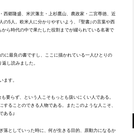
・西郷隆盛、米沢藩主・上杉鷹山、農政家・二宮尊徳、近
人の
5
人。欧米人に分かりやすいよう、『聖書』の言葉や西
ちから時代の中で果たした役割までが綴られている名著で
るのに最良の書ですし、ここに描かれている一人ひとりの
り返し読みました。
います。
金も要らず、という人こそもっとも扱いにくい人である。
にすることのできる人物である。またこのような人こそ、
である」
ぎ落としていった時に、何が生きる目的、原動力になるか