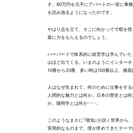
す。
80
万円を元手にアパートの一室に事務
を読み漁るようになったのです。
やはり志を立て、そこに向かって寸暇を惜
葉に力をもらえるのでしょう。
ハーバードで体系的に経営学は学んでいた
山ほど出てくる。いまのようにインターネ
10
冊から
20
冊、多い時は100冊以上、徹
人はなぜ生まれて、何のために仕事をする
人間的な魅力とは何か。日本の歴史とは何
か。陽明学とは何か……。
このようなまさに『致知』が説く世界から
実用的なものまで、僕が求めてきたテーマ