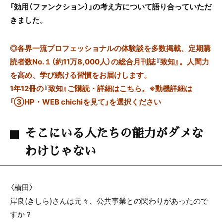
「効用（ファンクション）」の考え方について語り合っていただ
きました。
◎
各界一流プロフェッショナルの体験談を多数掲載、定期購
読者数No.１（約11万8,000人）の総合月刊誌『致知』。人間力
を高め、学び続ける習慣をお届けします。
1年12冊の『致知』ご購読・詳細は
こちら
。
※動機詳細は
「③HP・WEB chichiを見て」を選択ください
そこにいる人たちの能力がダメな
わけじゃない
〈横田〉
岸良(きしら)さんは元々、公共事業との関わりがあったので
すか？