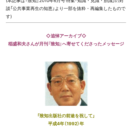
(本記事は『致知』2010年6月号 特集「知識・見識・胆識」の対
談「公共事業再生の知恵」より一部を抜粋・再編集したもので
す)
◇追悼アーカイブ
◇
稲盛和夫さんが月刊『致知』へ寄せてくださったメッセージ
「致知出版社の前途を祝して」
平成4年（1992）年