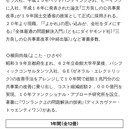
に入社。平成１８年に発表された論文「三方良しの公共事業
改革」が１９年国土交通省の政策として正式に採用される。
２０年より現職。『「よかれ」の思い込みが、会社をダメにす
る』『全体最適の問題解決入門』（ともにダイヤモンド社）『三
方良しの公共事業改革（中経出版）』など著書多数。
◇横田尚哉（よこた・ひさや）
昭和３９年京都府生まれ。６２年立命館大学卒業後、パシフ
ィックコンサルタンツ入社。ＧＥ（ゼネラル・エレクトリッ
ク）の改善手法をアレンジして１０年間で総額１兆円分の公
共事業の改善に乗り出し、コスト縮減総額２，０００億円を
実現。１０年ファンクショナル・アプローチ研究所を設立。
著書に『ワンランク上の問題解決の技術』（ディスカヴァー・
トゥエンティワン）がある。
1年間（全12冊）