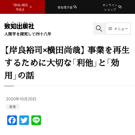
『致知』購読
オンライン
致知電子版
手続き
ショップ
メニュー
人間学を探究して四十八年
【岸良裕司×横田尚哉】 事業を再生
するために大切な「利他」と「効
用」の話
2020年10月20日
教養
F
T
Li
a
w
n