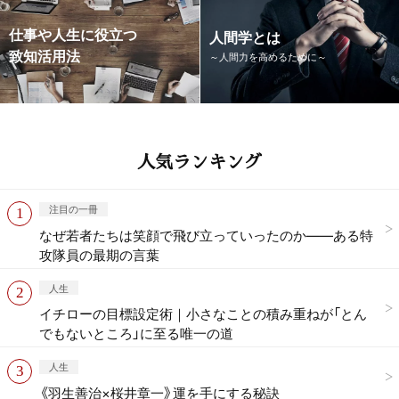
仕事や人生に役立つ
人間学とは
致知活用法
～人間力を高めるために～
人気ランキング
注目の一冊
なぜ若者たちは笑顔で飛び立っていったのか——ある特
攻隊員の最期の言葉
人生
イチローの目標設定術｜小さなことの積み重ねが「とん
でもないところ」に至る唯一の道
人生
《羽生善治×桜井章一》運を手にする秘訣