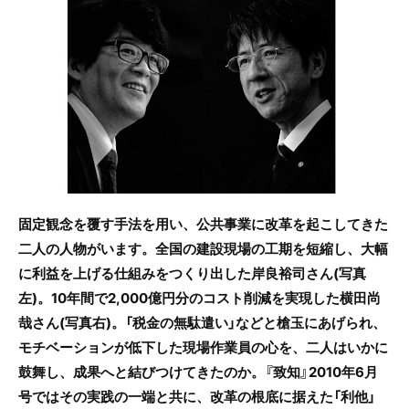
c
itt
e
e
er
b
o
o
k
固定観念を覆す手法を用い、公共事業に改革を起こしてきた
二人の人物がいます。全国の建設現場の工期を短縮し、大幅
に利益を上げる仕組みをつくり出した岸良裕司さん(写真
左)。10年間で2,000億円分のコスト削減を実現した横田尚
哉さん(写真右)。「税金の無駄遣い」などと槍玉にあげられ、
モチベーションが低下した現場作業員の心を、二人はいかに
鼓舞し、成果へと結びつけてきたのか。『致知』2010年6月
号ではその実践の一端と共に、改革の根底に据えた「利他」