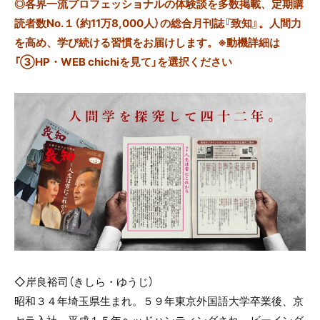
◎
各界一流プロフェッショナルの体験談を多数掲載、定期購
読者数No.１（約11万8,000人）の総合月刊誌『致知』。人間力
を高め、学び続ける習慣をお届けします。※動機詳細は
「③HP・WEB chichiを見て」を選択ください
◇岸良裕司（きしら・ゆうじ）
昭和３４年埼玉県生まれ。５９年東京外国語大学卒業後、京
セラ入社。平成１５年ヘッドハンティングされ、ビーイング