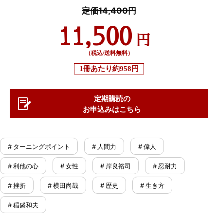
定価14,400円
11,500
円
（税込/送料無料）
1冊あたり
約958円
定期購読の
お申込みはこちら
# ターニングポイント
# 人間力
# 偉人
# 利他の心
# 女性
# 岸良裕司
# 忍耐力
# 挫折
# 横田尚哉
# 歴史
# 生き方
# 稲盛和夫