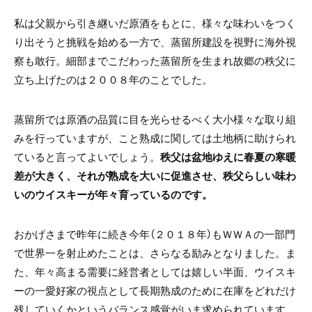
私は父親から引き継いだ原酒をもとに、様々な味わいをつく
り出そうと挑戦を始める一方で、蒸留所建設を視野に海外視
察も敢行。細部までこだわった蒸留所を生まれ故郷の秩父に
立ち上げたのは２００８年のことでした。
蒸留所では原酒の品質に目を光らせるべく大小様々な取り組
みを行っていますが、こと熟成に関しては土地柄に助けられ
ていると言ってよいでしょう。
秩父は盆地ゆえに春夏の寒暖
差が大きく、それが熟成を大いに促進させ、秩父らしい味わ
いのウイスキーが年々育っているのです。
おかげさまで昨年に続き今年（２０１８年）もＷＷＡの一部門
で世界一を射止めたことは、さらなる励みとなりました。ま
た、年々高まる需要に経営者としては嬉しい半面、ウイスキ
ーの一愛好家の視点として長期熟成のために在庫をどれだけ
残していくかというバランス感覚がいま求められています。