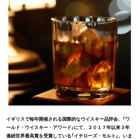
c
itt
e
e
er
b
o
o
k
イギリスで毎年開催される国際的なウイスキー品評会、「ワ
ールド・ウイスキー・アワード」にて、２０１７年以来３年
連続世界最高賞を受賞している「イチローズ・モルト」。いま