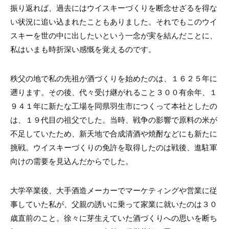
振り返れば、過去にはウイスキーづくりを断念せざるを得な
い状況に追い込まれたこともありました。それでもこのウイ
スキーを世の中に出したいという一念が実を結んだことに、
私はいまも時折深い感慨を覚えるのです。
秩父の地で私の先祖が酒づくりを始めたのは、１６２５年に
遡ります。その後、代々受け継がれること３００有余年、１
９４１年に新たな工場を同県羽生市につくって本社としたの
は、１９代目の祖父でした。当時、戦争の影響で原料の米が
不足していたため、新天地で合成清酒や焼酎などにも新たに
挑戦。ウイスキーづくりの免許を取得したのは戦後、進駐軍
向けの需要を見込んだからでした。
大学卒業後、大手酒造メーカーでマーケティングや営業に従
事していた私が、父親の誘いに乗って家業に就いたのは３０
歳直前のこと。徐々に芽生えていた酒づくりへの思いを断ち