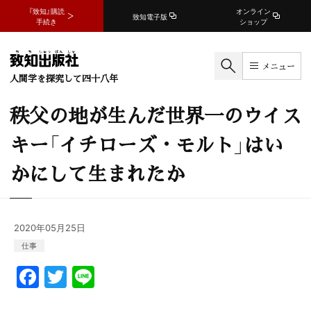
『致知』購読
オンライン
致知電子版
手続き
ショップ
メニュー
人間学を探究して四十八年
秩父の地が生んだ世界一のウイス
キー「イチローズ・モルト」はい
かにして生まれたか
2020年05月25日
仕事
F
T
Li
a
w
n