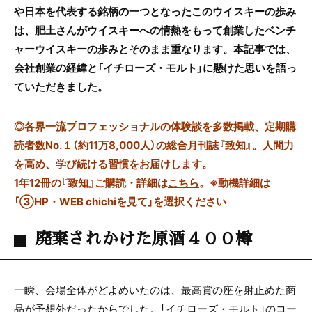
や日本を代表する銘柄の一つとなったこのウイスキーの歩み
は、肥土さんがウイスキーへの情熱をもって創業したベンチ
ャーウイスキーの歩みとそのまま重なります。本記事では、
会社創業の経緯と「イチローズ・モルト」に懸けた思いを語っ
ていただきました。
◎
各界一流プロフェッショナルの体験談を多数掲載、定期購
読者数No.１（約11万8,000人）の総合月刊誌『致知』。人間力
を高め、学び続ける習慣をお届けします。
1年12冊の『致知』ご購読・詳細は
こちら
。
※動機詳細は
「③HP・WEB chichiを見て」を選択ください
廃棄されかけた原酒４００樽
一瞬、会場全体がどよめいたのは、最高賞の座を射止めた商
品が予想外だったからでした。「イチローズ・モルト」のコー