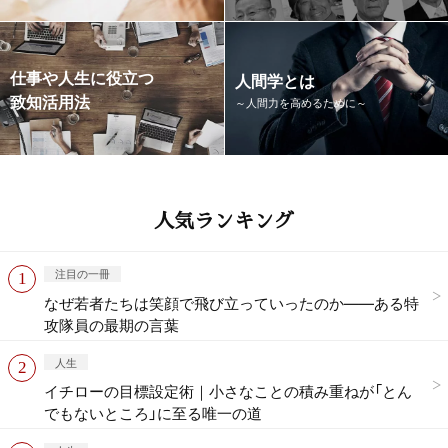
仕事や人生に役立つ
人間学とは
致知活用法
～人間力を高めるために～
人気ランキング
注目の一冊
なぜ若者たちは笑顔で飛び立っていったのか——ある特
攻隊員の最期の言葉
人生
イチローの目標設定術｜小さなことの積み重ねが「とん
でもないところ」に至る唯一の道