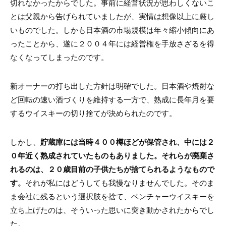
切れなかったからでした。事前に経営状況が思わしくないこ
とは父親から告げられていましたが、実情は想像以上に厳し
いものでした。しかも日本酒の市場規模は年々縮小傾向にあ
ったことから、遂に２００４年には経営権を手放さざるを得
なくなってしまったのです。
新オーナーの打ち出した方針は明確でした。日本酒や焼酎な
ど回転の速い酒づくりを維持する一方で、熟成に長年月を要
するウイスキーの切り捨てが決められたのです。
しかし、
貯蔵庫には当時４００樽ほどが保管され、中には２
０年近く熟成されていたものもありました。それらが廃棄さ
れるのは、２０歳目前の子供たちが捨てられるようなもので
す。
それが私にはどうしても我慢なりませんでした。そのま
ま会社に残るという選択肢を捨て、ベンチャーウイスキーを
立ち上げたのは、そういった思いに突き動かされたからでし
た。