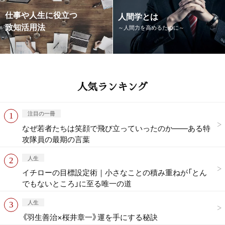
仕事や人生に役立つ
人間学とは
致知活用法
～人間力を高めるために～
人気ランキング
注目の一冊
なぜ若者たちは笑顔で飛び立っていったのか——ある特
攻隊員の最期の言葉
人生
イチローの目標設定術｜小さなことの積み重ねが「とん
でもないところ」に至る唯一の道
人生
《羽生善治×桜井章一》運を手にする秘訣