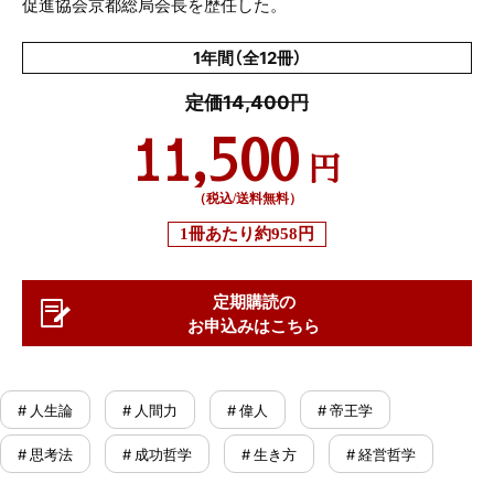
促進協会京都総局会長を歴任した。
1年間（全12冊）
定価14,400円
11,500
円
（税込/送料無料）
1冊あたり
約958円
定期購読の
お申込みはこちら
# 人生論
# 人間力
# 偉人
# 帝王学
# 思考法
# 成功哲学
# 生き方
# 経営哲学