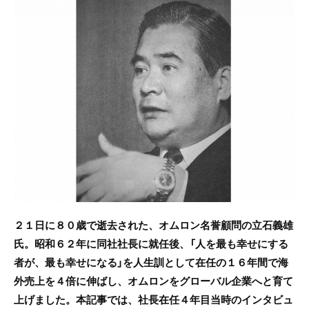
c
itt
e
e
er
b
o
o
k
２１日に８０歳で逝去された、オムロン名誉顧問の立石義雄
氏。昭和６２年に同社社長に就任後、「人を最も幸せにする
者が、最も幸せになる」を人生訓として在任の１６年間で海
外売上を４倍に伸ばし、オムロンをグローバル企業へと育て
上げました。本記事では、社長在任４年目当時のインタビュ