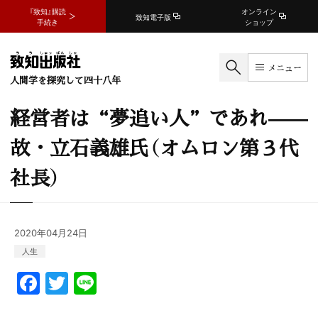
『致知』購読
オンライン
致知電子版
手続き
ショップ
メニュー
人間学を探究して四十八年
経営者は“夢追い人”であれ——
故・立石義雄氏（オムロン第３代
社長）
2020年04月24日
人生
F
T
Li
a
w
n