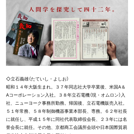
◇立石義雄（たていし・よしお）
昭和１４年大阪生まれ。３７年同志社大学卒業後、米国A＆
Aコーポレーション入社。３８年立石電機（現・オムロン）入
社、ニューヨーク事務所勤務。帰国後、立石電機販売入社。
５１年常務、５８年制御機器事業本部長、専務。６２年社長
に就任し、平成１５年に同社代表取締役会長、２３年には名
誉会長に就任。その他、京都商工会議所会頭や日本国際貿易