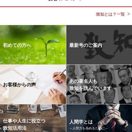
致知とは？一覧
初めての方へ
最新号のご案内
あの著名人も
お客様からの声
致知を読んでいます
仕事や人生に役立つ
人間学とは
致知活用法
～人間力を高めるために～