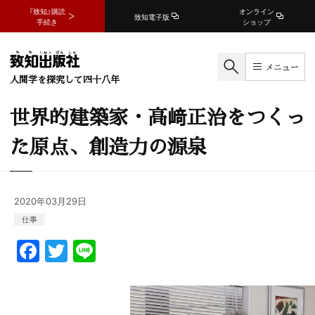
『致知』購読
オンライン
致知電子版
手続き
ショップ
メニュー
人間学を探究して四十八年
世界的建築家・高﨑正治をつくっ
た原点、創造力の源泉
2020年03月29日
仕事
F
T
Li
a
w
n
c
itt
e