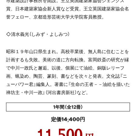
市建築設計事務所を開設。王立英国建築家協会ジェンクス
賞、日本建築家協会新人賞など受賞。王立英国建築家協会名
誉フェロー、京都造形芸術大学大学院客員教授。
◇清水義光（しみず・よしみつ）
昭和１９年山口県生まれ。高校卒業後、無人島に住むことを
計画するも失敗。美術の道に方向転換。富岡鉄斎の研究が縁
で中川一政氏と邂逅。以後、個展にて油絵、銅版レリーフ
画、蝋染め、陶芸、篆刻、書などを次々と発表。文化誌『ニ
ューパワー君』編集人。著書に『生命の王者－－油絵を描いた
禅坊主・中川一政』（河出書房新社）など。
1年間（全12冊）
定価14,400円
11,500