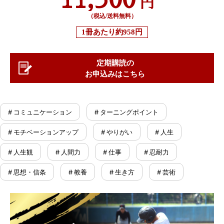
円
（税込/送料無料）
1冊あたり
約958円
定期購読の
お申込みはこちら
# コミュニケーション
# ターニングポイント
# モチベーションアップ
# やりがい
# 人生
# 人生観
# 人間力
# 仕事
# 忍耐力
# 思想・信条
# 教養
# 生き方
# 芸術