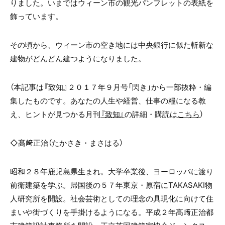
りました。いまではウィーン市の観光パンフレットの表紙を
飾っています。
その頃から、ウィーン市の空き地には中央銀行に似た斬新な
建物がどんどん建つようになりました。
（本記事は『致知』２０１７年９月号「閃き」から一部抜粋・編
集したものです。
あなたの人生や経営、仕事の糧になる教
え、ヒントが見つかる月刊
『致知』
の詳細・購読は
こちら
）
◇髙﨑正治（たかさき・まさはる）
昭和２８年鹿児島県生まれ。大学卒業後、ヨーロッパに渡り
前衛建築を学ぶ。帰国後の５７年東京・原宿に
TAKASAKI
物
人研究所を開設。社会芸術としての理念の具現化に向けて住
まいや街づくりを手掛けるようになる。平成２年髙﨑正治都