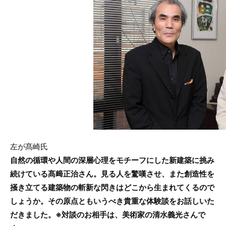
e
er
b
o
o
k
左が髙崎氏
自然の循環や人間の深層心理をモチーフにした新建築に挑み
続けている髙﨑正治さん。見る人を驚嘆させ、また創造性を
掻き立てる建築物の斬新な閃きはどこから生まれてくるので
しょうか。その原点ともいうべき貴重な体験談をお話しいた
だきました。
※対談のお相手は、美術家の清水義光さんで