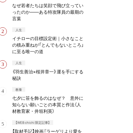
なぜ若者たちは笑顔で飛び立ってい
ったのか——ある特攻隊員の最期の
言葉
人生
イチローの目標設定術｜小さなこと
の積み重ねが「とんでもないところ」
に至る唯一の道
人生
《羽生善治×桜井章一》運を手にする
秘訣
教養
七夕に笹を飾るのはなぜ？ 意外に
知らない願いごとの本質と作法（人
材教育家・井垣利英）
【WEB chichi 限定記事】
【取材手記】映画『ラーゲリより愛を