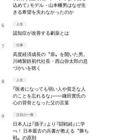
込めて』モデル・山本幡男はなぜ生
きる希望を失わなかったのか
人生
認知症が改善する劇薬とは
仕事
高度経済成長の〝扉〟を開いた男。
川崎製鉄初代社長・西山弥太郎の息
づかいを聴く
人生
「医者になっても弱い人や貧乏な人
のことを忘れるな」——鎌田實氏の
心の背骨となった父の言葉
注目の一冊
日本人は『孫子』より『闘戦経』に学
べ！ 日本最古の兵書が教える〝勝ち
戦〟の原則