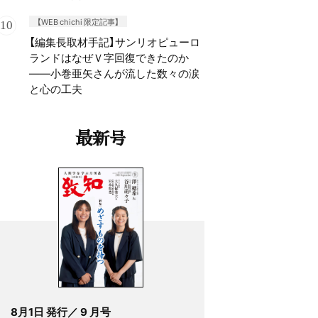
【WEB chichi 限定記事】
【編集長取材手記】サンリオピューロ
ランドはなぜＶ字回復できたのか
——小巻亜矢さんが流した数々の涙
と心の工夫
最新号
8月1日 発行／ 9 月号