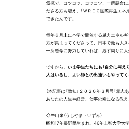
気概で、コツコツ、コツコツ、一所懸命に
ださる方も増え、「ＷＲＥＣ国際再生エネ
できたんです。
毎年６月末に本学で開催する風力エネルギ
方が集まってくださって、日本で最も大き
一所懸命に努力していれば、必ず周りに人
ですから、
いま学生たちにも「自分に与え
人はいるし、よい師との出逢いもやってく
（本記事は『致知』２０２０年３月号「意志
あなたの人生や経営、仕事の糧になる教え
◇牛山泉（うしやま・いずみ）
昭和
17
年長野県生まれ。
46
年上智大学大