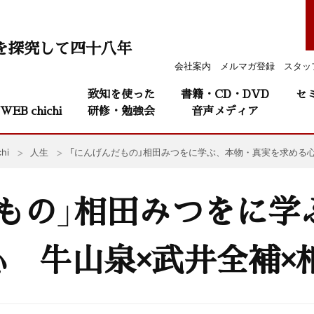
を探究して四十八年
会社案内
メルマガ登録
スタッ
致知を使った
書籍・CD・DVD
セ
WEB chichi
研修・勉強会
音声メディア
hi
人生
「にんげんだもの」相田みつをに学ぶ、本物・真実を求める
もの」相田みつをに学
 牛山泉×武井全補×