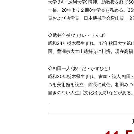
大学（現・足利大学）講師、助教授を経て
60
ー長。
20
年より２期
8
年学長を務める。
26
賞および功労賞、日本機械学会畠山賞、文
◇武井全補（たけい・ぜんぽ）
昭和
24
年栃木県生まれ。
47
年秋田大学鉱
国、曹洞宗大本山總持寺に掛搭。現在高福
◇相田一人（あいだ・かずひと）
昭和
30
年栃木県生まれ。書家・詩人 相田
つを美術館を設立、館長に就任。相田みつ
書きのない人生』（文化出版局）などがある