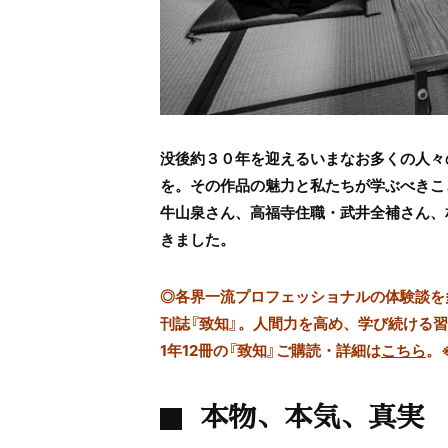
没後約３０年を迎えるいまなお多くの人々
を。その作品の魅力と私たちが学ぶべきこ
牛山泉さん、高福寺住職・武井全補さん、
きました。
◎
各界一流プロフェッショナルの体験談を多数
刊誌『致知』。人間力を高め、学び続ける
1年12冊の『致知』ご購読・詳細は
こちら
。
本物、本気、真実