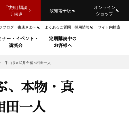
『致知』購読
オンライン
致知電子版
手続き
ショップ
フブログ
書店さまへ
よくあるご質問
採用情報
サイト内検索
ミナー・イベント・
定期購読中の
講演会
お客様へ
心 牛山泉×武井全補×相田一人
ぶ、本物・真
相田一人