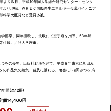
年より教授。平成
10
年同大学総合研究センター・センタ
年より現職。ＷＲＥＣ国際再生エネルギー会議パイオニア
部科学大臣賞など受賞多数。
山学部卒。同年渡欧し、北欧にて空手道を指導。
53
年帰
寺住職。足利大学理事。
みつをの長男。出版社勤務を経て、平成８年東京に相田み
をの作品集の編集、普及に携わる。著書に『相田みつを 肩
。
1年間（全12冊）
定価14,400円
1冊あたり