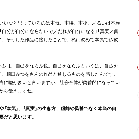
いいなと思っているのは本気、本腰、本物、あるいは本願
「自分が自分にならないで／だれが自分になる」「真実／眞
す。そうした作品に接したことで、私は改めて本気で仏教
いふは、自己をならふ也。自己をならふというは、自己を
て、相田みつをさんの作品と通じるものを感じたんです。
当に嘘が多いと言いますか、社会全体が偽善的になってい
から憂えますね。
や「本気」、「真実」の生き方、虚飾や偽善でなく本当の自
要だと思います。