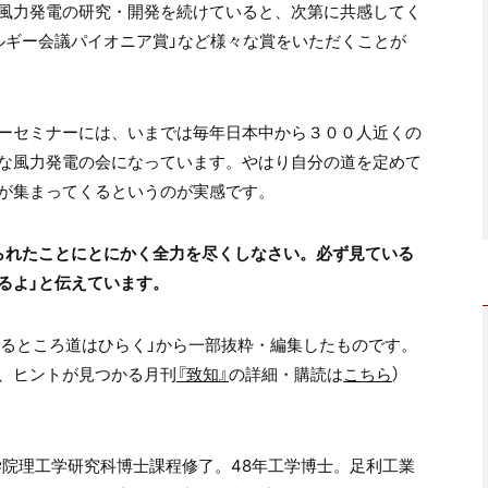
風力発電の研究・開発を続けていると、次第に共感してく
ルギー会議パイオニア賞」など様々な賞をいただくことが
ーセミナーには、いまでは毎年日本中から３００人近くの
な風力発電の会になっています。やはり自分の道を定めて
が集まってくるというのが実感です。
られたことにとにかく全力を尽くしなさい。必ず見ている
るよ」と伝えています。
あるところ道はひらく」から一部抜粋・編集したものです。
、ヒントが見つかる月刊
『致知』
の詳細・購読は
こちら
）
学院理工学研究科博士課程修了。
48
年工学博士。足利工業