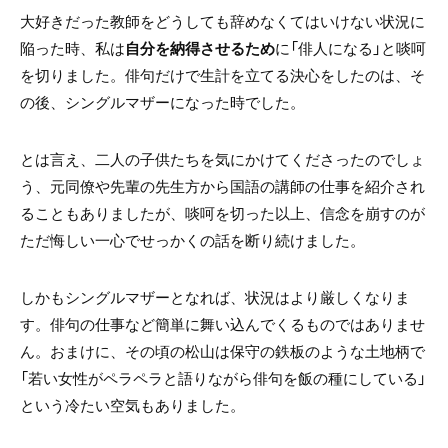
大好きだった教師をどうしても辞めなくてはいけない状況に
陥った時、私は
自分を納得させるため
に「俳人になる」と啖呵
を切りました。俳句だけで生計を立てる決心をしたのは、そ
の後、シングルマザーになった時でした。
とは言え、二人の子供たちを気にかけてくださったのでしょ
う、元同僚や先輩の先生方から国語の講師の仕事を紹介され
ることもありましたが、啖呵を切った以上、信念を崩すのが
ただ悔しい一心でせっかくの話を断り続けました。
しかもシングルマザーとなれば、状況はより厳しくなりま
す。俳句の仕事など簡単に舞い込んでくるものではありませ
ん。おまけに、その頃の松山は保守の鉄板のような土地柄で
「若い女性がペラペラと語りながら俳句を飯の種にしている」
という冷たい空気もありました。