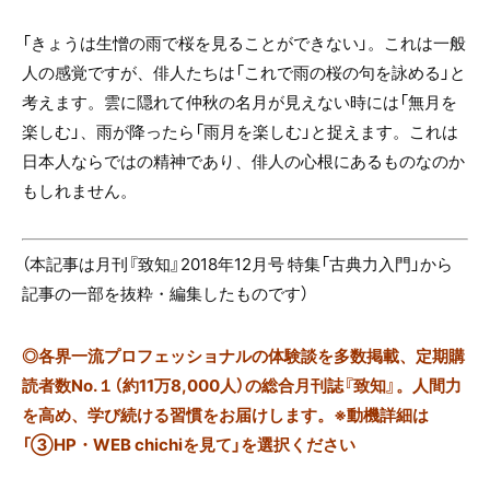
「きょうは生憎の雨で桜を見ることができない」。これは一般
人の感覚ですが、俳人たちは「これで雨の桜の句を詠める」と
考えます。雲に隠れて仲秋の名月が見えない時には「無月を
楽しむ」、雨が降ったら「雨月を楽しむ」と捉えます。これは
日本人ならではの精神であり、俳人の心根にあるものなのか
もしれません。
（本記事は月刊『致知』2018年12月号 特集「古典力入門」から
記事の一部を抜粋・編集したものです）
◎
各界一流プロフェッショナルの体験談を多数掲載、定期購
読者数No.１（約11万8,000人）の総合月刊誌『致知』。人間力
を高め、学び続ける習慣をお届けします。※動機詳細は
「③HP・WEB chichiを見て」を選択ください