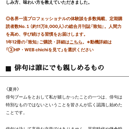
しみ方、味わい方を教えていただきました。
◎
各界一流プロフェッショナルの体験談を多数掲載、定期購
読者数No.１（約11万8,000人）の総合月刊誌『致知』。人間力
を高め、学び続ける習慣をお届けします。
1年12冊の『致知』ご購読・詳細は
こちら
。
※動機詳細は
「③HP・WEB chichiを見て」を選択ください
俳句は誰にでも親しめるもの
〈夏井〉
俳句ブームをとおして私が嬉しかったことの一つは、俳句は
特別なものではないということを皆さんが広く認識し始めた
ことです。
俳句は決して高尚な文学ではありません。平安時代や鎌倉時