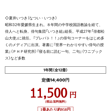
◇夏井いつき（なつい・いつき）
昭和
32
年愛媛県生まれ。８年間の中学校国語教諭を経て、
俳人へと転身。俳句集団「いつき組」組長。平成
27
年「俳都松
山大使」に就任。『プレバト！！』の俳句コーナーをはじめ多
くのメディアに出演。著書に『世界一わかりやすい俳句の授
業』（ＰＨＰ研究所）『寝る前に読む一句、二句』（ワニブック
ス）など多数
1年間（全12冊）
定価14,400円
11,500
円
（税込/送料無料）
1冊あたり
約958円