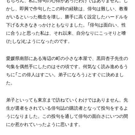
もちろん、私に俳句の心得があったわけではありません。し
かし、即興で作句したこの時の経験は、俳句は難しい、教養
がいるといった概念を壊し、勝手に高く設定したハードルを
下げる大きなきっかけともなりました。「俳句は面白い、性
に合う」と思った私は、それ以来、自分なりにこっそりと嗜
(たしな)むようになったのです。
愛媛県南部にある海辺の町の小さな本屋で、黒田杏子先生の
句集を偶然手にしたのはその頃です。何気なく読み進めるう
ちに「この俳人はすごい。弟子になろう」とすぐに決めまし
た。
弟子といっても東京まで訪ねていくわけではありません。先
生が選者をされている俳句誌の購読者となって投句をするよ
うになりました。この投句を通して俳句の面白さにいつの間
にか惹かれていったように思います。