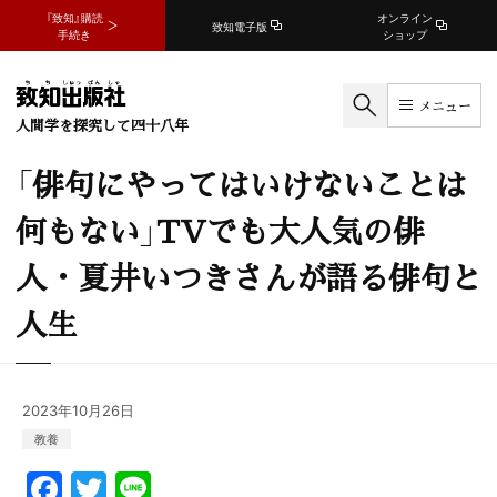
『致知』購読
オンライン
致知電子版
手続き
ショップ
メニュー
人間学を探究して四十八年
「俳句にやってはいけないことは
何もない」TVでも大人気の俳
人・夏井いつきさんが語る俳句と
人生
2023年10月26日
教養
F
T
Li