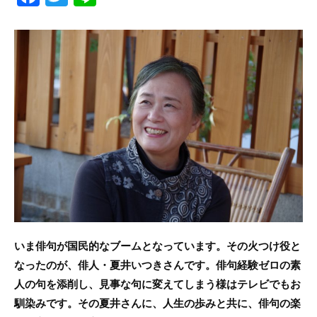
a
w
n
c
itt
e
e
er
b
o
o
k
いま俳句が国民的なブームとなっています。その火つけ役と
なったのが、俳人・夏井いつきさんです。俳句経験ゼロの素
人の句を添削し、見事な句に変えてしまう様はテレビでもお
馴染みです。その夏井さんに、人生の歩みと共に、俳句の楽