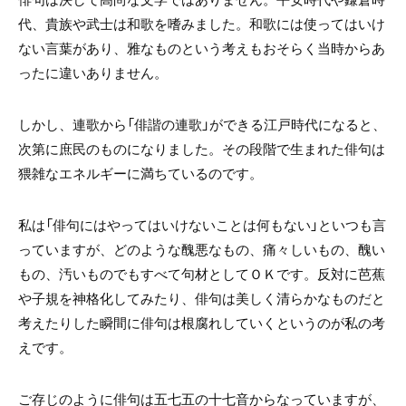
代、貴族や武士は和歌を嗜みました。和歌には使ってはいけ
ない言葉があり、雅なものという考えもおそらく当時からあ
ったに違いありません。
しかし、連歌から「俳諧の連歌」ができる江戸時代になると、
次第に庶民のものになりました。その段階で生まれた俳句は
猥雑なエネルギーに満ちているのです。
私は「俳句にはやってはいけないことは何もない」といつも言
っていますが、どのような醜悪なもの、痛々しいもの、醜い
もの、汚いものでもすべて句材としてＯＫです。反対に芭蕉
や子規を神格化してみたり、俳句は美しく清らかなものだと
考えたりした瞬間に俳句は根腐れしていくというのが私の考
えです。
ご存じのように俳句は五七五の十七音からなっていますが、