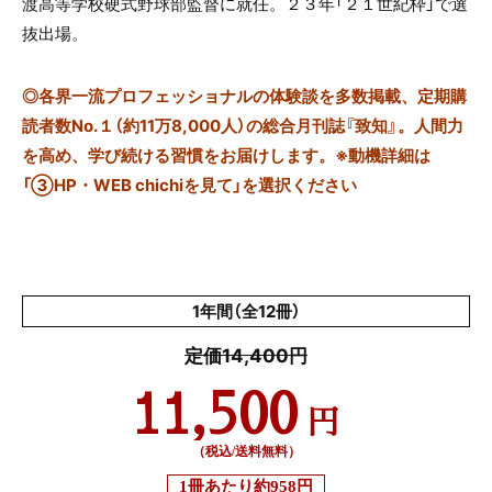
渡高等学校硬式野球部監督に就任。２３年「２１世紀枠」で選
抜出場。
◎
各界一流プロフェッショナルの体験談を多数掲載、定期購
読者数No.１（約11万8,000人）の総合月刊誌『致知』。人間力
を高め、学び続ける習慣をお届けします。※動機詳細は
「③HP・WEB chichiを見て」を選択ください
1年間（全12冊）
定価14,400円
11,500
円
（税込/送料無料）
1冊あたり
約958円