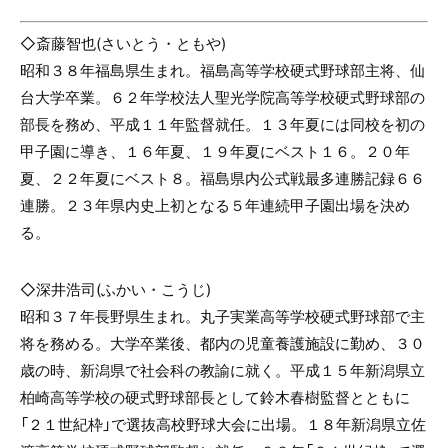
◇斎藤智也(さいとう・ともや)
昭和３８年福島県生まれ。福島高等学校硬式野球部主将、仙
台大学卒業。６２年学校法人聖光学院高等学校硬式野球部の
部長を務め、平成１１年監督就任。１３年夏には同校を初の
甲子園に導き、１６年夏、１９年夏にベスト１６。２０年
夏、２２年夏にベスト８。福島県内公式戦最多連勝記録６６
連勝。２３年県内史上初となる５年連続甲子園出場を決め
る。
◇深井浩司(ふかい・こうじ)
昭和３７年長野県生まれ。丸子実業高等学校硬式野球部で主
将を務める。大学卒業後、都内の児童養護施設に勤め、３０
歳の時、新潟県で社会科の教諭に就く。平成１５年新潟県立
柏崎高等学校の硬式野球部長として鈴木春樹監督とともに
「２１世紀枠」で選抜高校野球大会に出場。１８年新潟県立佐