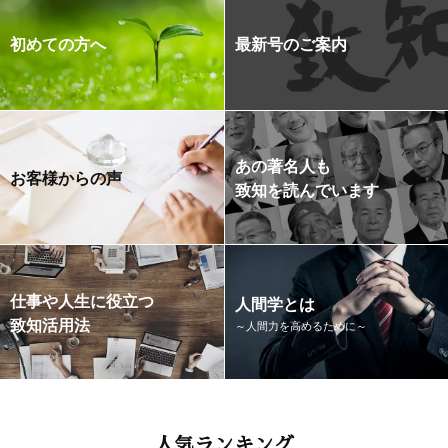
初めての方へ
最新号のご案内
あの著名人も
お客様からの声
致知を読んでいます
仕事や人生に役立つ
人間学とは
致知活用法
～人間力を高めるために～
人気ランキング