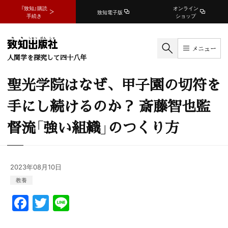
『致知』購読
オンライン
致知電子版
手続き
ショップ
メニュー
人間学を探究して四十八年
聖光学院はなぜ、甲子園の切符を
手にし続けるのか？ 斎藤智也監
督流「強い組織」のつくり方
2023年08月10日
教養
F
T
Li
a
w
n