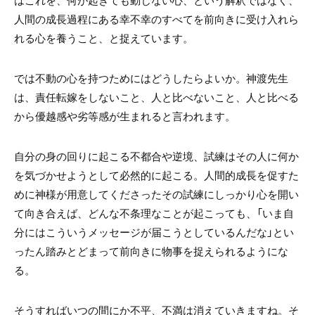
人間の成長過程にある幸不幸のすべてを前向きに受け入れら
れる心を養うこと、と捉えています。
では不動の心を持つためにはどうしたらよいか。神渡先生
は、責任転嫁をしないこと、人と比べないこと、人と比べる
から優越感や劣等感が生まれると言われます。
自分の身の回りに起こる不都合や逆境、試練はその人に何か
を気づかせようとして必然的に起こる。人間的成長を促すた
めに神様が用意してくださったその試練にしっかり心を開い
て向き合えば、どんな不条理なことが起こっても、「いま自
分にはこういうメッセージが届こうとしているんだな」とい
ったん踏みとどまって前向きに物事を捉えられるようにな
る。
そうすればいつの間にか不平、不満は消えていきますね。そ