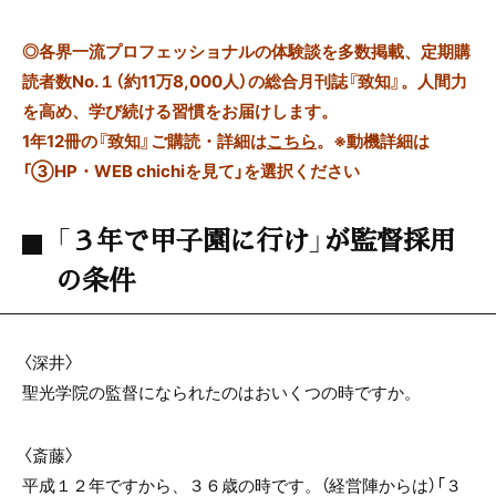
◎
各界一流プロフェッショナルの体験談を多数掲載、定期購
読者数No.１（約11万8,000人）の総合月刊誌『致知』。人間力
を高め、学び続ける習慣をお届けします。
1年12冊の『致知』ご購読・詳細は
こちら
。
※動機詳細は
「③HP・WEB chichiを見て」を選択ください
「３年で甲子園に行け」が監督採用
の条件
〈深井〉
聖光学院の監督になられたのはおいくつの時ですか。
〈斎藤〉
平成１２年ですから、３６歳の時です。（経営陣からは）「３