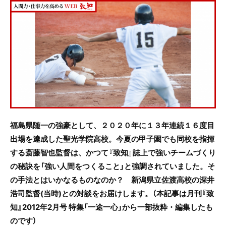
c
itt
e
e
er
b
o
o
k
福島県随一の強豪として、２０２０年に１３年連続１６度目
出場を達成した聖光学院高校。今夏の甲子園でも同校を指揮
する斎藤智也監督は、かつて『致知』誌上で強いチームづくり
の秘訣を「強い人間をつくること」と強調されていました。そ
の手法とはいかなるものなのか？ 新潟県立佐渡高校の深井
浩司監督(当時)との対談をお届けします。（本記事は月刊『致
知』2012年2月号 特集「一途一心」から一部抜粋・編集したも
のです）