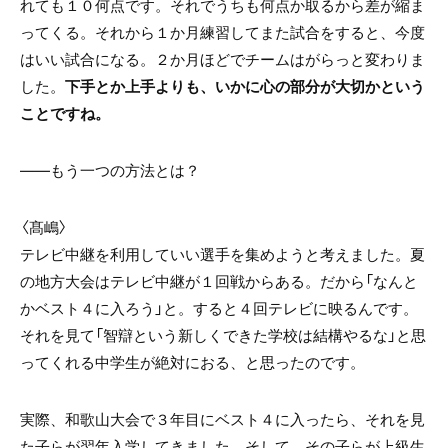
れても１０何点です。それでうちも何点か取るから差が縮ま
ってくる。それから１か月練習してまた試合をすると、今度
はいい試合になる。２か月ほどでチームはがらっと変わりま
した。
下手とか上手よりも、いかに心の部分が大切かという
ことですね。
――もう一つの方法とは？
〈髙嶋〉
テレビ中継を利用していい選手を集めようと考えました。夏
の地方大会はテレビ中継が１回戦からある。だから「なんと
かベスト４に入ろう」と。すると４回テレビに映るんです。
それを見て「智辯という新しくできた学校は結構やるな」と思
ってくれる中学生が絶対におる、と思ったのです。
実際、和歌山大会で３年目にベスト４に入ったら、それを見
た子らが翌年入学してきました。そして、その子らが上級生