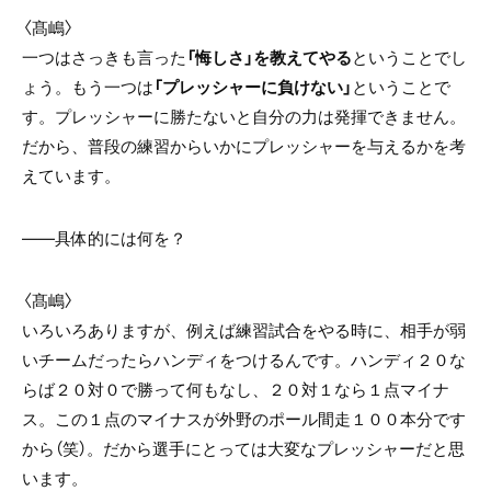
〈髙嶋〉
一つはさっきも言った
「悔しさ」を教えてやる
ということでし
ょう。もう一つは
「プレッシャーに負けない」
ということで
す。プレッシャーに勝たないと自分の力は発揮できません。
だから、普段の練習からいかにプレッシャーを与えるかを考
えています。
――具体的には何を？
〈髙嶋〉
いろいろありますが、例えば練習試合をやる時に、相手が弱
いチームだったらハンディをつけるんです。ハンディ２０な
らば２０対０で勝って何もなし、２０対１なら１点マイナ
ス。この１点のマイナスが外野のポール間走１００本分です
から（笑）。だから選手にとっては大変なプレッシャーだと思
います。