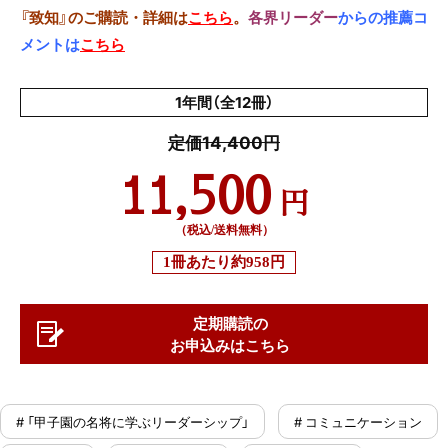
『致知』のご購読・詳細は
こちら
。
各界リーダー
からの推薦コ
メントは
こちら
1年間（全12冊）
定価14,400円
11,500
円
（税込/送料無料）
1冊あたり
約958円
定期購読の
お申込みはこちら
# 「甲子園の名将に学ぶリーダーシップ」
# コミュニケーション