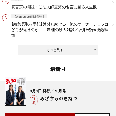
真言宗の開祖・弘法大師空海の名言に見る人生観
【WEB chichi 限定記事】
【編集長取材手記】繁盛し続ける一流のオーナーシェフは
どこが違うのか ——料理の鉄人対談／坂井宏行×後藤雅
司
もっと見る
最新号
8月1日 発行／ 9 月号
めざすものを持つ