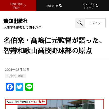
『致知』購読
オンライン
致知電子版
手続き
ショップ
メニュー
人間学を探究して四十八年
名伯楽・髙嶋仁元監督が語った、
智辯和歌山高校野球部の原点
2021年08月29日
子育て・教育
F
T
Li
a
w
n
c
itt
e