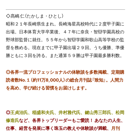
◇髙嶋 仁（たかしま・ひとし）
昭和２１年長崎県生まれ。長崎海星高校時代に２度甲子園に
出場。日本体育大学卒業後、４７年に奈良・智辯学園高校の
野球部監督に就任。５５年から智辯学園和歌山高等学校の監
督を務める。現在までに甲子園出場２９回。うち優勝、準優
勝ともに３回を誇る。また通算５９勝は甲子園最多勝利数。
◎
各界一流プロフェッショナルの体験談を多数掲載、定期購
読者数No.１（約11万8,000人）の総合月刊誌『致知』。人間力
を高め、学び続ける習慣をお届けします。
◎
王貞治氏、稲盛和夫氏、井村雅代氏、鍵山秀三郎氏、松岡
修造氏
など、各界トップリーダーもご愛読！ あなたの人生、
仕事、経営を発展に導く珠玉の教えや体験談が満載、
月刊