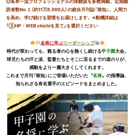
◎
各界一流プロフェッショナルの体験談を多数掲載、定期購
読者数No.１（約11万8,000人）の総合月刊誌『致知』。人間力
を高め、学び続ける習慣をお届けします。※動機詳細は
「③HP・WEB chichiを見て」を選択ください
名将
に学ぶ
リーダーシップ
時代が変わっても、観る者の心を熱くし続ける
甲子園
大会。
球児たちの汗と涙、監督たちとそこに至るまでの道のりが、
感動をより一層大きくしてくれます。
これまで月刊『致知』にご登場いただいた
〝名将〟
の指導論、
知られざる有名選手のエピソードをまとめました。