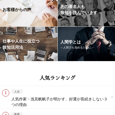
あの著名人も
お客様からの声
致知を読んでいます
仕事や人生に役立つ
人間学とは
致知活用法
～人間力を高めるために～
人気ランキング
人生
人気作家・浅見帆帆子が明かす、好運が長続きしない３
つの理由
教養