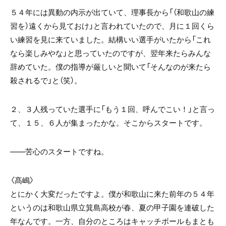
５４年には異動の内示が出ていて、理事長から「（和歌山の練
習を）遠くから見ておけ」と言われていたので、月に１回くら
い練習を見に来ていました。結構いい選手がいたから「これ
なら楽しみやな」と思っていたのですが、翌年来たらみんな
辞めていた。僕の指導が厳しいと聞いて「そんなのが来たら
殺されるで」と（笑）。
２、３人残っていた選手に「もう１回、呼んでこい！」と言っ
て、１５、６人が集まったかな。そこからスタートです。
――苦心のスタートですね。
〈髙嶋〉
とにかく大変だったですよ。僕が和歌山に来た前年の５４年
というのは和歌山県立箕島高校が春、夏の甲子園を連破した
年なんです。一方、自分のところはキャッチボールもまとも