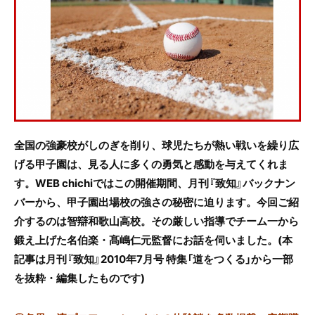
e
er
b
o
o
k
全国の強豪校がしのぎを削り、球児たちが熱い戦いを繰り広
げる甲子園は、見る人に多くの勇気と感動を与えてくれま
す。WEB
chichi
ではこの開催期間、月刊『致知』バックナン
バーから、甲子園出場校の強さの秘密に迫ります。今回ご紹
介するのは智辯和歌山高校。その厳しい指導でチーム一から
鍛え上げた名伯楽・髙嶋仁元監督にお話を伺いました。(本
記事は月刊『致知』2010年7月号 特集「道をつくる」から一部
を抜粋・編集したものです)