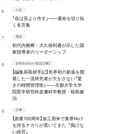
人生
「命は吾より作す」——運命を切り拓
く名言集
歴史
初代内務卿・大久保利通が示した国
家指導者のリーダーシップ
【WEB chichi 限定記事】
【編集長取材手記】世界初の新薬を開
発した一流研究者が欠かさない「驚
きの時間管理術」——京都大学大学
院医学研究科皮膚科学教授・椛島健
治
仕事
【創業100周年】加工用米で業界No.1
を誇るナカリが貫いてきた〝負けな
い経営〟