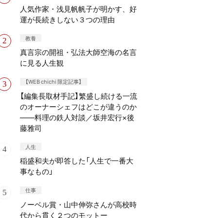
人気作家・浅見帆帆子が明かす、好
運が長続きしない３つの理由
教養
真言宗の開祖・弘法大師空海の名言
に見る人生観
【WEB chichi 限定記事】
【編集長取材手記】繁盛し続ける一流
のオーナーシェフはどこが違うのか
——料理の鉄人対談／坂井宏行×後
藤雅司
人生
稲盛和夫が即答した「人生で一番大
事なもの」
仕事
ノーベル賞・山中伸弥さんが高校時
代から貫く２つのモットー