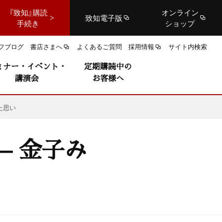
『致知』購読
オンライン
致知電子版
手続き
ショップ
フブログ
書店さまへ
よくあるご質問
採用情報
サイト内検索
ミナー・イベント・
定期購読中の
講演会
お客様へ
た思い
— 金子み