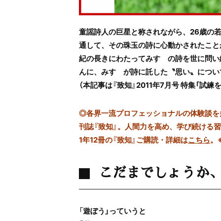
童謡詩人の巨星と称されながら、26歳の
通して、その珠玉の詩に心動かされたこと
紀の長きにわたってみすゞの詩を世に問い
んに、みすゞが詩に託した〝思い〟につい
（本記事は『致知』2011年7月号 特集「試
◎
各界一流プロフェッショナルの体験談を多数
刊誌『致知』。人間力を高め、学び続ける
1年12冊の『致知』ご購読・詳細は
こちら
。
こだまでしょうか
「
遊ぼう」っていうと