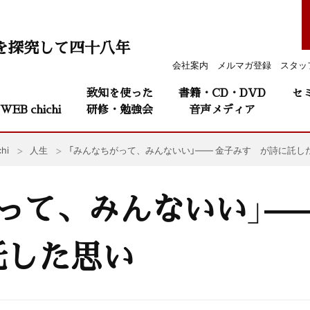
を探究して四十八年
会社案内
メルマガ登録
スタッ
致知を使った
書籍・CD・DVD
セ
WEB chichi
研修・勉強会
音声メディア
hi
人生
「みんなちがって、みんないい」—— 金子みすゞが詩に託し
って、みんないい」—
託した思い