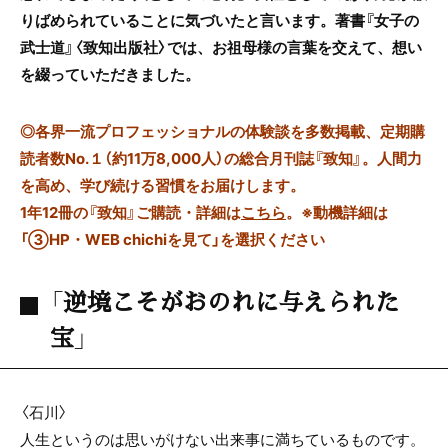
りばめられていることに気づいたと言います。著書『女子の
武士道』〈致知出版社〉では、お祖母様の言葉を交えて、想い
を綴っていただきました。
◎
各界一流プロフェッショナルの体験談を多数掲載、定期購
読者数No.１（約11万8,000人）の総合月刊誌『致知』。人間力
を高め、学び続ける習慣をお届けします。
1年12冊の『致知』ご購読・詳細は
こちら
。
※動機詳細は
「③HP・WEB chichiを見て」を選択ください
「逆境こそがおのれに与えられた
宝」
〈石川〉
人生というのは思いがけない出来事に満ちているものです。