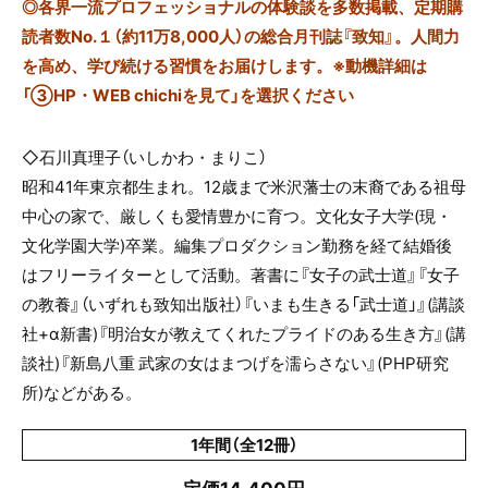
◎
各界一流プロフェッショナルの体験談を多数掲載、定期購
読者数No.１（約11万8,000人）の総合月刊誌『致知』。人間力
を高め、学び続ける習慣をお届けします。※動機詳細は
「③HP・WEB chichiを見て」を選択ください
◇石川真理子（いしかわ・まりこ）
昭和41年東京都生まれ。12歳まで米沢藩士の末裔である祖母
中心の家で、厳しくも愛情豊かに育つ。文化女子大学(現・
文化学園大学)卒業。編集プロダクション勤務を経て結婚後
はフリーライターとして活動。著書に『女子の武士道』『女子
の教養』（いずれも致知出版社）『いまも生きる「武士道」』(講談
社+α新書)『明治女が教えてくれたプライドのある生き方』(講
談社)『新島八重 武家の女はまつげを濡らさない』(PHP研究
所)などがある。
1年間（全12冊）
定価14,400円