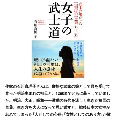
c
itt
e
e
er
b
o
o
k
作家の石川真理子さんは、厳格な武家の娘として躾を受けて
育った
明治生まれの祖母と、12歳までともに暮らしていまし
た。明治、大正、昭和――激動の時代を逞しく生きた祖母の
言葉、生き方を大人になって思い返すと、戦後日本の女性が
忘れてしまった「人としての心得」「女性としてのあり方」が散