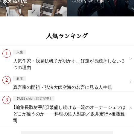
致知活用法
～人間力を高めるために～
人気ランキング
人生
人気作家・浅見帆帆子が明かす、好運が長続きしない３
つの理由
教養
真言宗の開祖・弘法大師空海の名言に見る人生観
【WEB chichi 限定記事】
【編集長取材手記】繁盛し続ける一流のオーナーシェフは
どこが違うのか ——料理の鉄人対談／坂井宏行×後藤雅
司