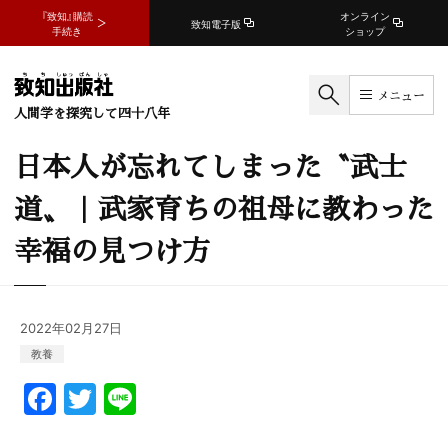
『致知』購読
オンライン
致知電子版
手続き
ショップ
メニュー
人間学を探究して四十八年
日本人が忘れてしまった〝武士
道〟｜武家育ちの祖母に教わった
幸福の見つけ方
2022年02月27日
教養
F
T
Li
a
w
n