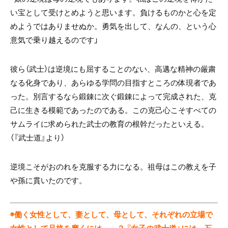
い宝として受けとめようと思います。負けるものかと心を定
めようではありませぬか。勇気を出して、なんの、という心
意気で乗り越えるのです」
彼ら（武士）は逆境にも屈することのない、高邁な精神の厳粛
なる化身であり、あらゆる学問の目指すところの体現者であ
った。別言するなら鍛錬に次ぐ鍛錬によって完成された、克
己に生きる模範であったのである。この克己心こそすべての
サムライに求められた武士の教育の根幹だったといえる。
（『武士道』より）
逆境こそがおのれを克服する力になる。祖母はこの教えを子
や孫に貫いたのです。
◉働く女性として、妻として、母として、それぞれの立場で
女性として品格を磨くには――？ 『女子の武士道』には、石