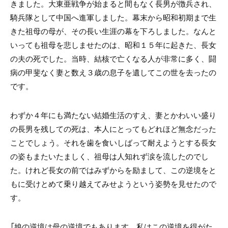
きました。大東亜戦争が始まると間もなく長男が徴兵され、
騎兵隊として中国へ進軍しました。幕末から昭和初期まで生
きた祖母の母が、その長い生涯の幕を下ろしました。なんと
いっても祖母を悲しませたのは、昭和１５年に起きた、長女
の夫の死でした。当時、結核で亡くなる人が非常に多く、闘
病の甲斐なく妻と数え３歳の息子を遺してこの世を去ったの
です。
わずか４年にも満たない結婚生活のすえ、妻とかわいい盛り
の長男を残しての死は、本人にとってもどれほど無念だった
ことでしょう。それを歯を食いしばって耐えようとする長女
の姿もまたいたましく、祖母は人知れず涙を流したのでし
た。けれど長女の前ではみずからを励まして、この逆境をと
もに受けとめて乗り越えてみせようという姿勢を見せたので
す。
「娘の逆境は母の逆境でもあります。私はこの逆境を得がた