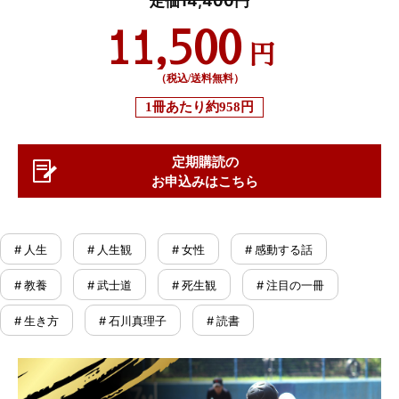
11,500
円
（税込/送料無料）
1冊あたり
約958円
定期購読の
お申込みはこちら
# 人生
# 人生観
# 女性
# 感動する話
# 教養
# 武士道
# 死生観
# 注目の一冊
# 生き方
# 石川真理子
# 読書