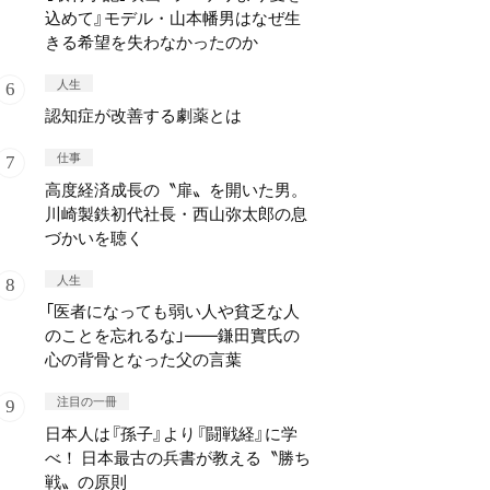
込めて』モデル・山本幡男はなぜ生
きる希望を失わなかったのか
人生
認知症が改善する劇薬とは
仕事
高度経済成長の〝扉〟を開いた男。
川崎製鉄初代社長・西山弥太郎の息
づかいを聴く
人生
「医者になっても弱い人や貧乏な人
のことを忘れるな」——鎌田實氏の
心の背骨となった父の言葉
注目の一冊
日本人は『孫子』より『闘戦経』に学
べ！ 日本最古の兵書が教える〝勝ち
戦〟の原則