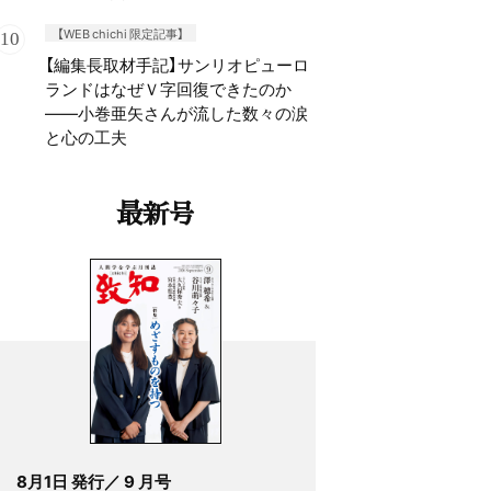
【WEB chichi 限定記事】
【編集長取材手記】サンリオピューロ
ランドはなぜＶ字回復できたのか
——小巻亜矢さんが流した数々の涙
と心の工夫
最新号
8月1日 発行／ 9 月号