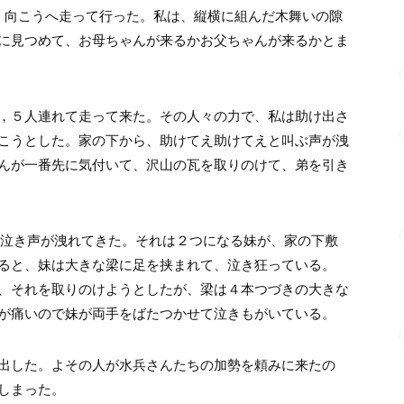
、向こうへ走って行った。私は、縦横に組んだ木舞いの隙
に見つめて、お母ちゃんが来るかお父ちゃんが来るかとま
，５人連れて走って来た。その人々の力で、私は助け出さ
こうとした。家の下から、助けてえ助けてえと叫ぶ声が洩
んが一番先に気付いて、沢山の瓦を取りのけて、弟を引き
泣き声が洩れてきた。それは２つになる妹が、家の下敷
ると、妹は大きな梁に足を挟まれて、泣き狂っている。
、それを取りのけようとしたが、梁は４本つづきの大きな
が痛いので妹が両手をばたつかせて泣きもがいている。
出した。よその人が水兵さんたちの加勢を頼みに来たの
しまった。