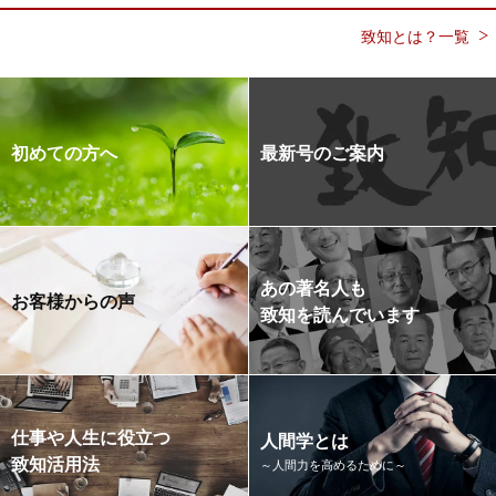
致知とは？一覧
初めての方へ
最新号のご案内
あの著名人も
お客様からの声
致知を読んでいます
仕事や人生に役立つ
人間学とは
致知活用法
～人間力を高めるために～