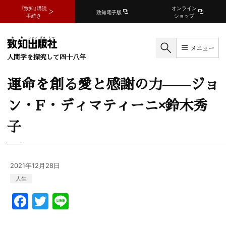
『致知』購読
オンライン
致知電子版
手続き
ショップ
メニュー
人間学を探究して四十八年
運命を創る愛と感謝の力——ジョ
ン・F・ディマティーニ×鈴木秀
子
2021年12月28日
人生
F
T
Li
a
w
n