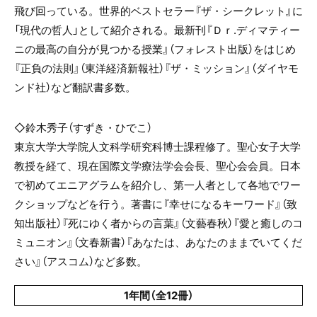
飛び回っている。世界的ベストセラー『ザ・シークレット』に
「現代の哲人」として紹介される。最新刊『Ｄｒ
.
ディマティー
ニの最高の自分が見つかる授業』（フォレスト出版）をはじめ
『正負の法則』（東洋経済新報社）『ザ・ミッション』（ダイヤモ
ンド社）など翻訳書多数。
◇鈴木秀子（
すずき・ひでこ）
東京大学大学院人文科学研究科博士課程修了。聖心女子大学
教授を経て、現在国際文学療法学会会長、聖心会会員。日本
で初めてエニアグラムを紹介し、第一人者として各地でワー
クショップなどを行う。著書に『幸せになるキーワード』（致
知出版社）『死にゆく者からの言葉』（文藝春秋）『愛と癒しのコ
ミュニオン』（文春新書）『あなたは、あなたのままでいてくだ
さい』（アスコム）など多数。
1年間（全12冊）