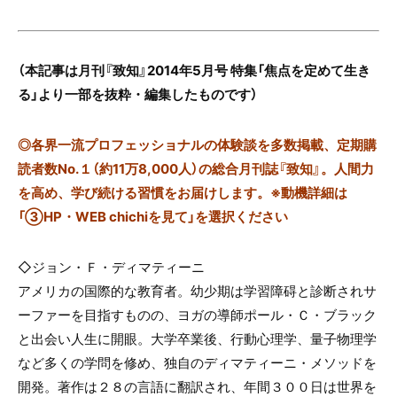
（本記事は月刊『致知』
2014
年
5
月号 特集「焦点を定めて生き
る」より一部を抜粋・編集したものです）
◎
各界一流プロフェッショナルの体験談を多数掲載、定期購
読者数No.１（約11万8,000人）の総合月刊誌『致知』。人間力
を高め、学び続ける習慣をお届けします。※動機詳細は
「③HP・WEB chichiを見て」を選択ください
◇
ジョン・Ｆ・ディマティーニ
アメリカの国際的な教育者。幼少期は学習障碍と診断されサ
ーファーを目指すものの、ヨガの導師ポール・Ｃ・ブラック
と出会い人生に開眼。大学卒業後、行動心理学、量子物理学
など多くの学問を修め、独自のディマティーニ・メソッドを
開発。著作は２８の言語に翻訳され、年間３００日は世界を