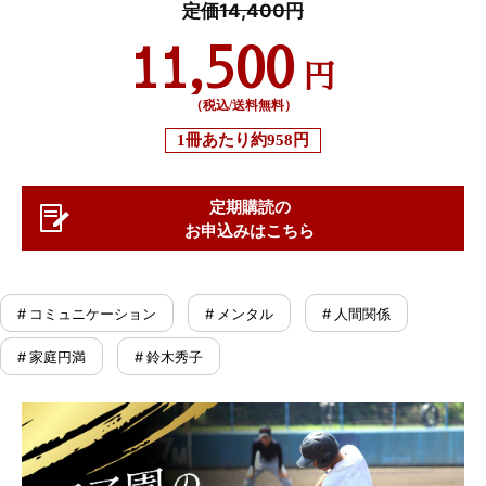
定価14,400円
11,500
円
（税込/送料無料）
1冊あたり
約958円
定期購読の
お申込みはこちら
# コミュニケーション
# メンタル
# 人間関係
# 家庭円満
# 鈴木秀子