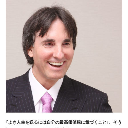
c
itt
e
e
er
b
o
o
k
「よき人生を送るには自分の最高価値観に気づくこと」、そう