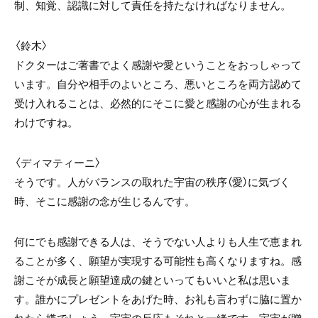
制、知覚、認識に対して責任を持たなければなりません。
〈鈴木〉
ドクターはご著書でよく感謝や愛ということをおっしゃって
います。自分や相手のよいところ、悪いところを両方認めて
受け入れることは、必然的にそこに愛と感謝の心が生まれる
わけですね。
〈
ディマティーニ〉
そうです。人がバランスの取れた宇宙の秩序（愛）に気づく
時、そこに感謝の念が生じるんです。
何にでも感謝できる人は、そうでない人よりも人生で恵まれ
ることが多く、願望が実現する可能性も高くなりますね。感
謝こそが成長と願望達成の鍵といってもいいと私は思いま
す。誰かにプレゼントをあげた時、お礼も言わずに脇に置か
れたら嫌でしょう。宇宙の反応もそれと一緒です。宇宙が贈