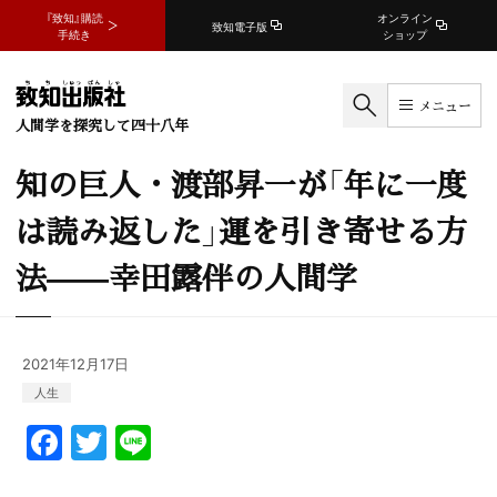
『致知』購読
オンライン
致知電子版
手続き
ショップ
メニュー
人間学を探究して四十八年
知の巨人・渡部昇一が「年に一度
は読み返した」運を引き寄せる方
法——幸田露伴の人間学
2021年12月17日
人生
F
T
Li
a
w
n