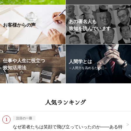
あの著名人も
お客様からの声
致知を読んでいます
仕事や人生に役立つ
人間学とは
致知活用法
～人間力を高めるために～
人気ランキング
注目の一冊
なぜ若者たちは笑顔で飛び立っていったのか——ある特