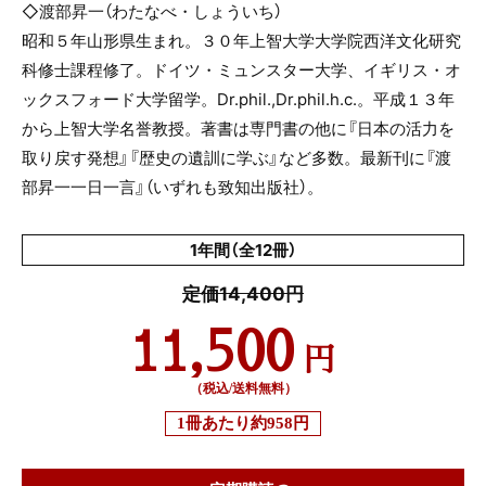
◇渡部昇一（わたなべ・しょういち）
昭和５年山形県生まれ。３０年上智大学大学院西洋文化研究
科修士課程修了。ドイツ・ミュンスター大学、イギリス・オ
ックスフォード大学留学。
Dr.phil.,Dr.phil.h.c.
。平成１３年
から上智大学名誉教授。著書は専門書の他に『日本の活力を
取り戻す発想』『歴史の遺訓に学ぶ』など多数。最新刊に『渡
部昇一一日一言』（いずれも致知出版社）。
1年間（全12冊）
定価14,400円
11,500
円
（税込/送料無料）
1冊あたり
約958円