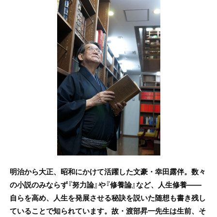
c
itt
e
e
er
b
o
o
k
明治から大正、昭和にかけて活躍した文豪・幸田露伴。数々
の小説のみならず『努力論』や『修養論』など、人生修養――
自らを高め、人生を発展させる秘訣を説いた随想も書き残し
ていることで知られています。故・渡部昇一先生は生前、そ