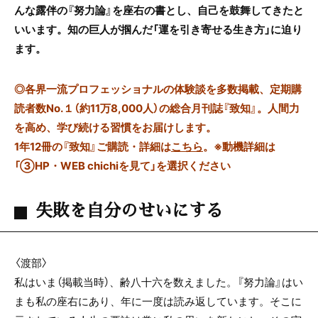
んな露伴の『努力論』を座右の書とし、自己を鼓舞してきたと
いいます。知の巨人が掴んだ「運を引き寄せる生き方」に迫り
ます。
◎
各界一流プロフェッショナルの体験談を多数掲載、定期購
読者数No.１（約11万8,000人）の総合月刊誌『致知』。人間力
を高め、学び続ける習慣をお届けします。
1年12冊の『致知』ご購読・詳細は
こちら
。
※動機詳細は
「③HP・WEB chichiを見て」を選択ください
失敗を自分のせいにする
〈渡部〉
私はいま（掲載当時）、齢八十六を数えました。『努力論』はい
まも私の座右にあり、年に一度は読み返しています。そこに