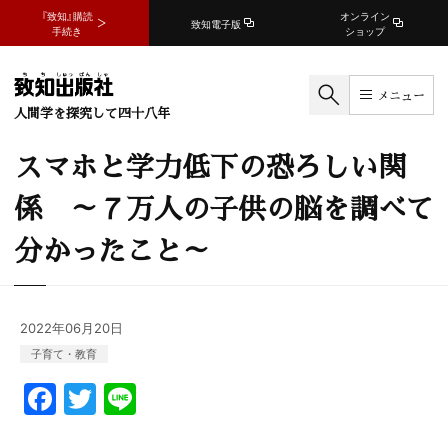
『致知』購読
オンライン
致知電子版
手続き
ショップ
メニュー
人間学を探究して四十八年
スマホと学力低下の恐ろしい関
係 ～７万人の子供の脳を調べて
分かったこと～
2022年06月20日
子育て・教育
F
T
Li
a
w
n