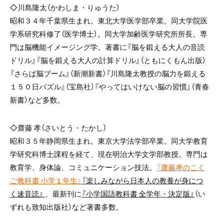
◇川島隆太（かわしま・りゅうた）
昭和３４年千葉県生まれ。東北大学医学部卒業。同大学院医
学系研究科修了（医学博士）。同大学加齢医学研究所所長。専
門は脳機能イメージング学。著書に『脳を鍛える大人の音読
ドリル』『脳を鍛える大人の計算ドリル』（ともにくもん出版）
『さらば脳ブーム』（新潮新書）『川島隆太教授の脳力を鍛える
１５０日パズル』（宝島社）『やってはいけない脳の習慣』（青春
新書）など多数。
◇齋藤 孝（さいとう・たかし）
昭和３５年静岡県生まれ。東京大学法学部卒業。同大学教育
学研究科博士課程を経て、現在明治大学文学部教授。専門は
教育学、身体論、コミュニケーション技法。
『齋藤孝のこく
ご教科書 小学１年生』
『楽しみながら日本人の教養が身につ
く速音読』
、最新刊に
『小学国語教科書 全学年・決定版』
（い
ずれも致知出版社）など著書多数。