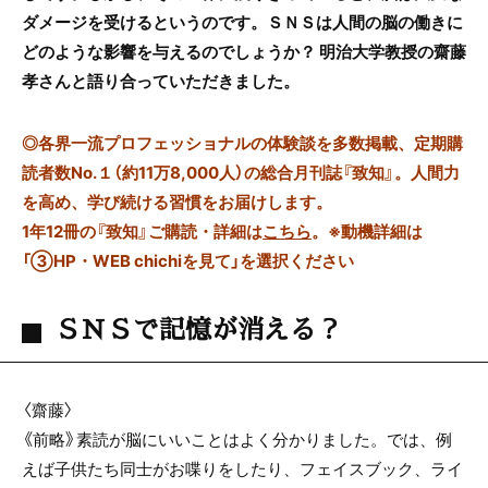
ダメージを受けるというのです。ＳＮＳは人間の脳の働きに
どのような影響を与えるのでしょうか？ 明治大学教授の齋藤
孝さんと語り合っていただきました。
◎
各界一流プロフェッショナルの体験談を多数掲載、定期購
読者数No.１（約11万8,000人）の総合月刊誌『致知』。人間力
を高め、学び続ける習慣をお届けします。
1年12冊の『致知』ご購読・詳細は
こちら
。
※動機詳細は
「③HP・WEB chichiを見て」を選択ください
ＳＮＳで記憶が消える？
〈齋藤〉
《前略》素読が脳にいいことはよく分かりました。では、例
えば子供たち同士がお喋りをしたり、フェイスブック、ライ