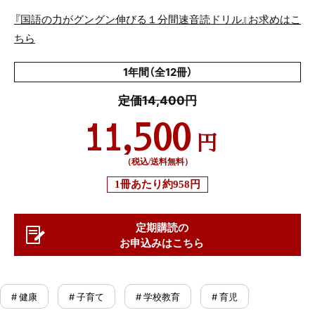
『国語の力がグングン伸びる１分間速音読ドリル』お求めはこ
ちら
1年間（全12冊）
定価14,400円
11,500
円
（税込/送料無料）
1冊あたり
約958円
定期購読の
お申込みはこちら
# 健康
# 子育て
# 学校教育
# 育児