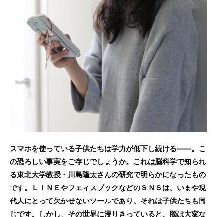
c
itt
e
e
er
b
o
o
k
スマホを使っている子供たちは学力が低下し続ける――。こ
の恐ろしい事実をご存じでしょうか。これは脳科学で知られ
る東北大学教授・川島隆太さんの研究で明らかになったもの
です。ＬＩＮＥやフェィスブックなどのＳＮＳは、いまや現
代人にとって欠かせないツールであり、それは子供たちも同
じです。しかし、その世界に浸りきっていると、脳は大変な