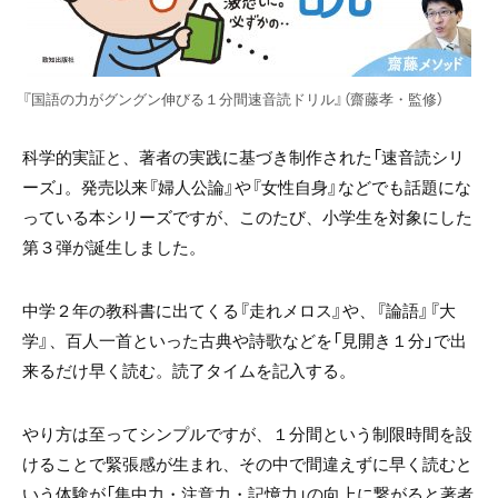
『国語の力がグングン伸びる１分間速音読ドリル』（齋藤孝・監修）
科学的実証と、著者の実践に基づき制作された「速音読シリ
ーズ」。発売以来『婦人公論』や『女性自身』などでも話題にな
っている本シリーズですが、このたび、小学生を対象にした
第３弾が誕生しました。
中学２年の教科書に出てくる『走れメロス』や、『論語』『大
学』、百人一首といった古典や詩歌などを「見開き１分」で出
来るだけ早く読む。読了タイムを記入する。
やり方は至ってシンプルですが、１分間という制限時間を設
けることで緊張感が生まれ、その中で間違えずに早く読むと
いう体験が「集中力・注意力・記憶力」の向上に繋がると著者