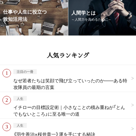
仕事や人生に役立つ
人間学とは
致知活用法
～人間力を高めるために～
人気ランキング
注目の一冊
なぜ若者たちは笑顔で飛び立っていったのか——ある特
攻隊員の最期の言葉
人生
イチローの目標設定術｜小さなことの積み重ねが「とん
でもないところ」に至る唯一の道
人生
《羽生善治×桜井章一》運を手にする秘訣