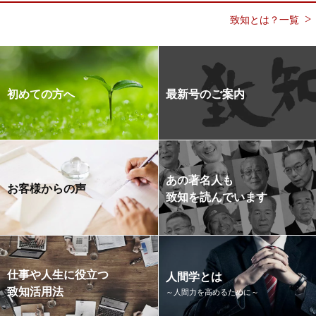
致知とは？一覧
初めての方へ
最新号のご案内
あの著名人も
お客様からの声
致知を読んでいます
仕事や人生に役立つ
人間学とは
致知活用法
～人間力を高めるために～