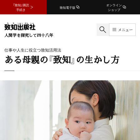
『致知』購読
オンライン
致知電子版
手続き
ショップ
メニュー
人間学を探究して四十八年
仕事や人生に役立つ致知活用法
ある母親の『致知』の生かし方