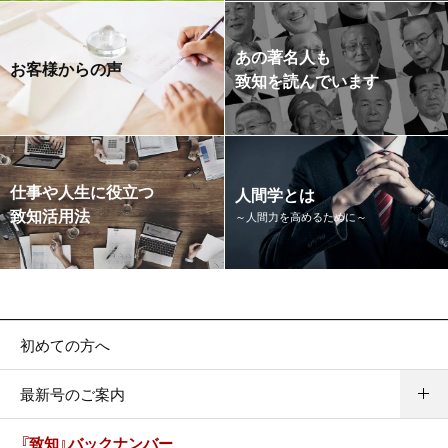
あの著名人も
お客様からの声
致知を読んでいます
仕事や人生に役立つ
人間学とは
致知活用法
～人間力を高めるために～
初めての方へ
最新号のご案内
『致知』バックナンバー