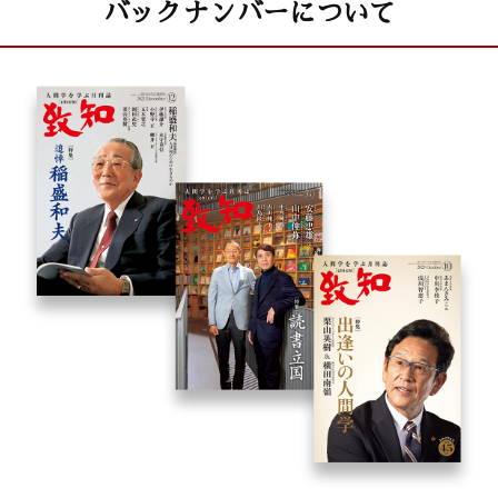
バックナンバーについて
童門冬二（作家）
致知随想
葦津敬之 「宗像から世界へ」
石川 伸 「豆腐ですべての人を幸せに」
古尾谷敏江 「夢を追い続けた女性初の消防士」
服部吉隆 「ダライ・ラマ法王に教わった医学の心得」
上田比呂志 「日本人の心にあった、最高のおもてなし」
梅守康之 「人が人を大切にする社会へ」
新春特別講演会グラビア
「致知と私」読者から寄せられたお手紙
『心に響く小さな５つの物語』ニュース
社内木鶏ニュース