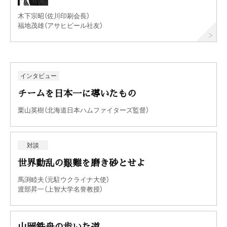
木下宗昭（佐川印刷会長）
福地茂雄（アサヒビール社友）
インタビュー
チームを日本一に導いたもの
栗山英樹（北海道日本ハムファイターズ監督）
対談
世界動乱の艱難を磨き砂とせよ
馬渕睦夫（元駐ウクライナ大使）
渡部昇一（上智大学名誉教授）
山岡鉄舟の歩いた道