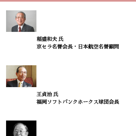
富岡畦草（写真家）
人生を照らす言葉
「志賀直哉『母の死と新しい母』」
稲盛和夫 氏
鈴木秀子（国際コミュニオン学会名誉会長）
京セラ名誉会長・日本航空名誉顧問
生命のメッセージ
「覚悟が決まれば自ずと道はひらく」
羽鳥兼市（IDOM名誉会長）
村上和雄（筑波大学名誉教授）
王貞治 氏
禅語に学ぶ
福岡ソフトバンクホークス球団会長
「万里一条鉄」
横田南嶺（円覚寺管長）
意見・判断