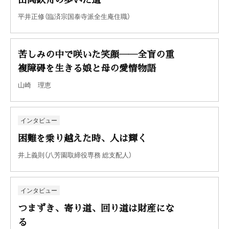
平井正修（臨済宗国泰寺派全生庵住職）
苦しみの中で咲いた笑顔――全盲の重
複障碍を生きる娘と母の愛情物語
山崎 理恵
インタビュー
困難を乗り越えた時、人は輝く
井上義則（八芳園取締役専務 総支配人）
インタビュー
つまずき、寄り道、回り道は財産にな
る