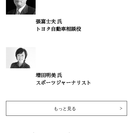
「健康を脅かす電磁放射線の真実――正しい知識を知り、電磁放
射線から身を守れ」
古庄弘枝（ノンフィクションライター）
張富士夫 氏
トヨタ自動車相談役
日本の教育を取り戻す
「現代史を学ぶ心得」
占部賢志（中村学園大学教授）
大自然と体心
増田明美 氏
「働き盛りの突然死を防ぐ」
スポーツジャーナリスト
杉岡充爾（日本循環器学会専門医）
干支九星学
井上象英
もっと見る
小説・徳川家康