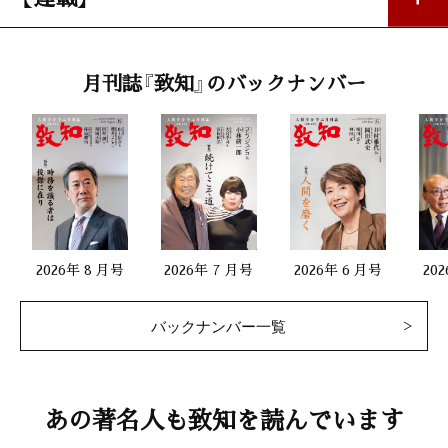
私の座右銘
月刊誌『致知』のバックナンバー
「正しく受け継ぎ、進化させて伝える」
山口喜三（松翁軒11代目当主）
第一線で活躍する女性
「性差医療の発展と悩める女性たちのために」片井みゆき（東京女
子医科大学准教授）
2026年 8 月号
2026年 7 月号
2026年 6 月号
20
二十代をどう生きるか
バックナンバー一覧
「勝つか負けるかではなく、勝つか死ぬか」
鳥羽博道（ドトールコーヒー名誉会長）
生涯現役
あの著名人も致知を読んでいます
「『定点撮影』とともに生きる」