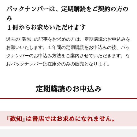
致知出版社ニュース
バックナンバーは、定期購読をご契約の方の
み
こまく
１冊からお求めいただけます
読者プレゼント
過去の「致知」の記事をお求めの方は、定期購読のお申込みを
お願いいたします。１年間の定期購読をお申込みの後、バッ
BOOKS[書評]
クナンバーのお申込み方法をご案内させていただきます。な
おバックナンバーは在庫分のみの販売となります。
本屋さんへ行こう
致知人間学講演会
定期購読のお申込み
講師・松平定知氏
まんが＜うちの社長の器学＞
『致知』は書店ではお求めになれません。
神保あつし
木鶏クラブ通信