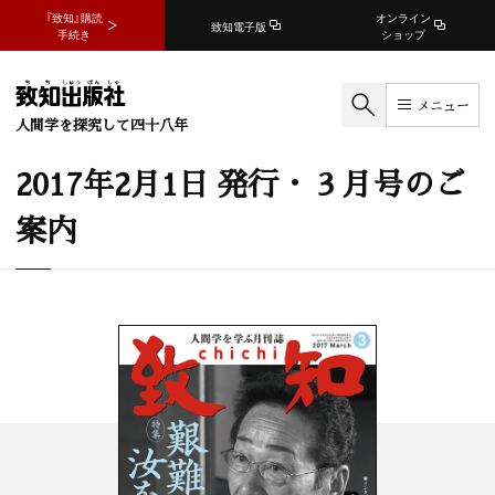
『致知』購読
オンライン
致知電子版
手続き
ショップ
メニュー
人間学を探究して四十八年
2017年2月1日 発行・ 3 月号のご
案内