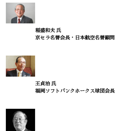
村上和雄（筑波大学名誉教授）
禅語に学ぶ3
横田南嶺（円覚寺管長）
稲盛和夫 氏
京セラ名誉会長・日本航空名誉顧問
『論語』と二宮尊徳3
岩越豊雄（寺子屋石塾主宰）
日本の教育を取り戻す16
占部賢志（中村学園大学教授）
王貞治 氏
福岡ソフトバンクホークス球団会長
歴史の教訓
渡部昇一（上智大学名誉教授）
大自然と体心
石角完爾（国際弁護士、ユダヤ人）