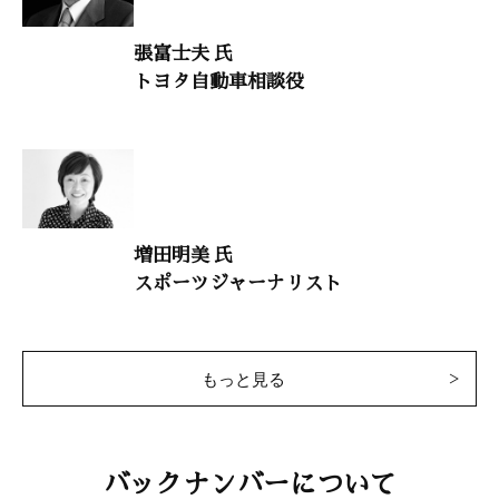
張富士夫 氏
干支九星学
トヨタ自動車相談役
井上象英
小説・荻生徂徠3
童門 冬二（作家）
致知随想
増田明美 氏
スポーツジャーナリスト
目黒浩敬 「心で感じる本物の食を求めて」
高橋福八 「思えば叶う」
金田諦應 「被災地の春風となる」
松本章子 「私の人生を救った両親の教え」
もっと見る
太田勝久 「問題解決と人間学」
中林基 「生を受けた喜びを味わって生きる」
『新釈古事記伝』を読む（特別対談）
バックナンバーについて