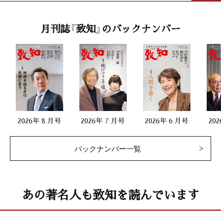
第一線で活躍する女性
月刊誌『致知』のバックナンバー
露の都（落語家）
二十代をどう生きるか46
白幡洋一（東北リコー元社長）
生涯現役
2026年 8 月号
2026年 7 月号
2026年 6 月号
20
中村小山三（歌舞伎役者）
バックナンバー一覧
人生を照らす言葉67
鈴木秀子（文学博士）
あの著名人も致知を読んでいます
生命のメッセージ72
小林達雄（國學院大學名誉教授）