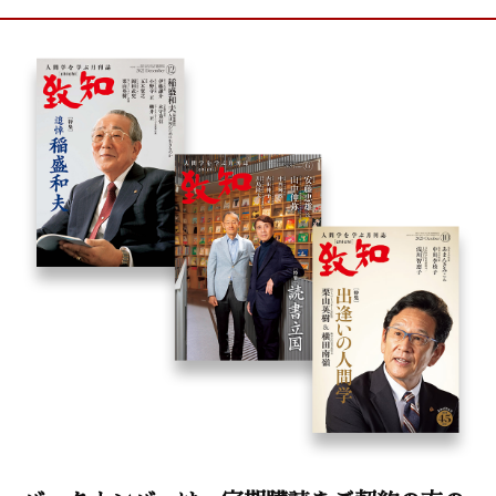
今野華都子（アイテラス社長）
大江亞紀香（コア・クリエーションズ代表）
まんが〈うちの社長の器学〉
神保あつし
致知出版社ニュース
こまく
読者プレゼント
BOOKS[書評]
書店員さんたちの創意工夫
木鶏クラブ通信