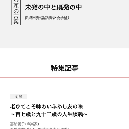
未発の中と既発の中
伊與田覺（論語普及会学監）
特集記事
対談
老ひてこそ味わいふかし友の味
～百七歳と九十三歳の人生談義～
嘉納愛子(声楽家)