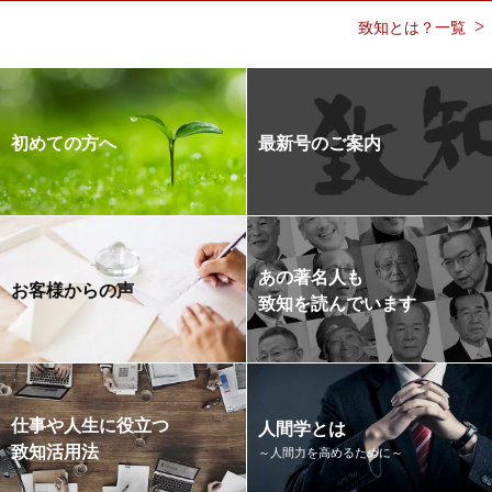
致知とは？一覧
初めての方へ
最新号のご案内
あの著名人も
お客様からの声
致知を読んでいます
仕事や人生に役立つ
人間学とは
致知活用法
～人間力を高めるために～