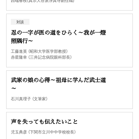
西端春枝(真宗大谷派淨真寺副住職)
対談
忍の一字が医の道をひらく～我が一燈
照隅行～
工藤進英 （昭和大学医学部教授）
赤星隆幸 （三井記念病院眼科部長）
武家の娘の心得～祖母に学んだ武士道
～
石川真理子 （文筆家）
声を失っても伝えたいこと
児玉典彦 （下関市立川中中学校校長）