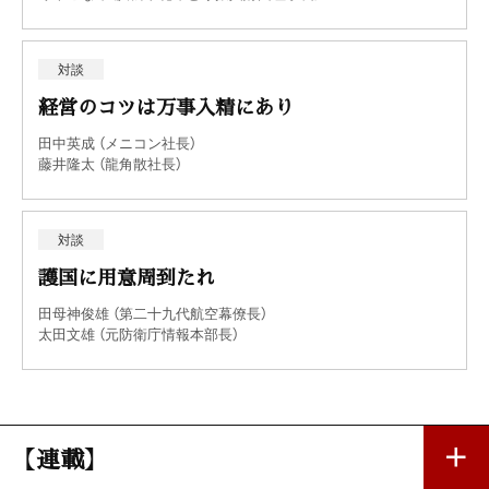
対談
経営のコツは万事入精にあり
田中英成 （メニコン社長）
藤井隆太 （龍角散社長）
対談
護国に用意周到たれ
田母神俊雄 （第二十九代航空幕僚長）
太田文雄 （元防衛庁情報本部長）
【連載】