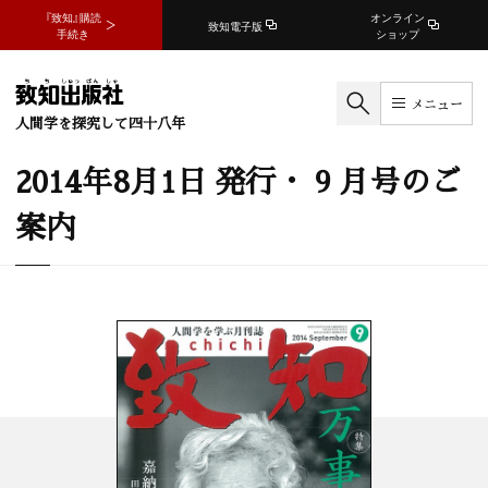
『致知』購読
オンライン
致知電子版
手続き
ショップ
メニュー
人間学を探究して四十八年
2014年8月1日 発行・ 9 月号のご
案内