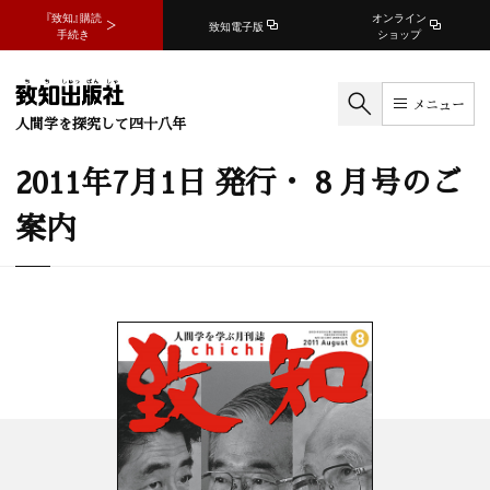
『致知』購読
オンライン
致知電子版
手続き
ショップ
メニュー
人間学を探究して四十八年
2011年7月1日 発行・ 8 月号のご
案内