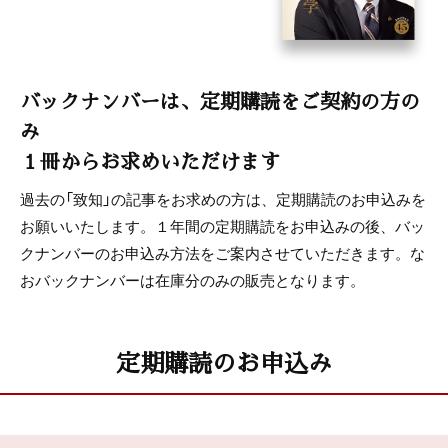
伊澤治平 「日本酒、リバイバル」
川村成之 「天変地異が育む日本人の心」
渡邊香代子 「ケーキを食べられない子供たちのために」
白石洋介 「伝統医療を科学する」
バックナンバーは、定期購読をご契約の方の
まんが〈うちの社長の器学〉
み
１冊からお求めいただけます
神保あつし
過去の「致知」の記事をお求めの方は、定期購読のお申込みを
第9回社内木鶏説明会＆藤尾秀昭講演会in福岡 開催報
お願いいたします。１年間の定期購読をお申込みの後、バッ
告
クナンバーのお申込み方法をご案内させていただきます。な
「致知と私」読者から寄せられたお手紙
おバックナンバーは在庫分のみの販売となります。
致知出版社ニュース
定期購読のお申込み
こまく
読者プレゼント