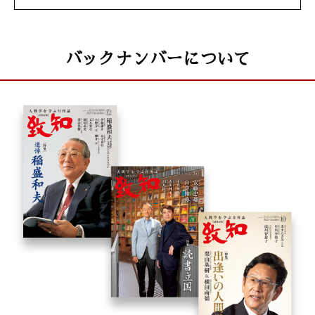
「⑬進化――日々魅力的に生きる」
矢部廣重（クオリティマネジメント社長 ）
バックナンバーについて
大自然と体心
「血管をツルツルにして病気知らずの人生をつくる」
高沢謙二（東京医科大学八王子医療センター病院長）
干支九星学
井上象英
小説・楠木正成 最終回
童門 冬二（作家）
致知随想
山本純士 「病院の中の学校」
星野 伸 「選ばれるオーダースーツ」