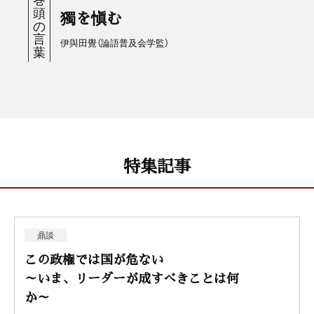
獨を愼む
伊與田覺（論語普及会学監）
特集記事
鼎談
この政権では国が危ない
～いま、リーダーが成すべきことは何
か～