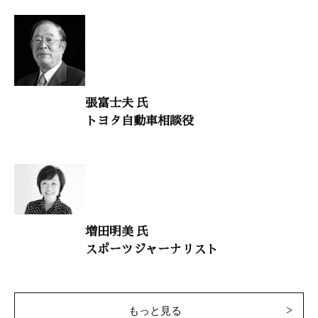
棚次正和（京都府立医科大学教授）
村上和雄（筑波大学名誉教授）
人生を照らす言葉33
「東ニ病気ノコドモアレバ 行ッテ看病シテヤリ」
張富士夫 氏
鈴木秀子（文学博士）
トヨタ自動車相談役
歴史の教訓
「風潮に踊らされてはならない」
渡部昇一（上智大学名誉教授）
語り継ぎたい美しい日本人の物語30
増田明美 氏
スポーツジャーナリスト
「元寇記念碑建立運動の消息」
占部賢志（中村学園大学教授）
自分の魅力を磨く真髄探究
もっと見る