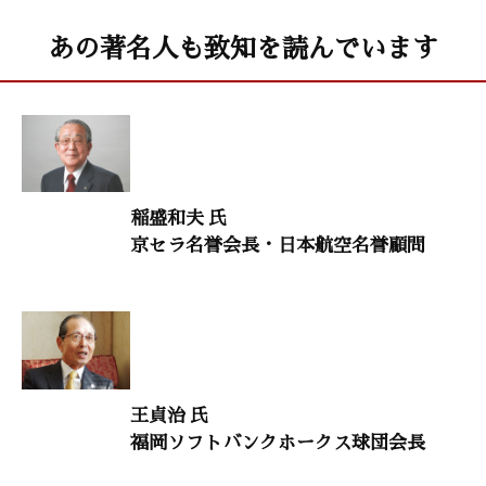
「荒凡夫として生きる」
金子兜太（俳人）
あの著名人も致知を読んでいます
儒者たちの系譜5
「山崎闇斎」
疋田啓佑（福岡女子大学名誉教授）
20代をどう生きるか12
稲盛和夫 氏
京セラ名誉会長・日本航空名誉顧問
「焦らず、急がず、怠らず」
横田尚哉（ファンクショナル・アプローチ研究所社長）
日本を創った男たち7
「夢と信念の経営者 小林一三」
北 康利（作家）
王貞治 氏
生命のメッセージ36
福岡ソフトバンクホークス球団会長
「幸せに生きるための祈りと魂の働き」