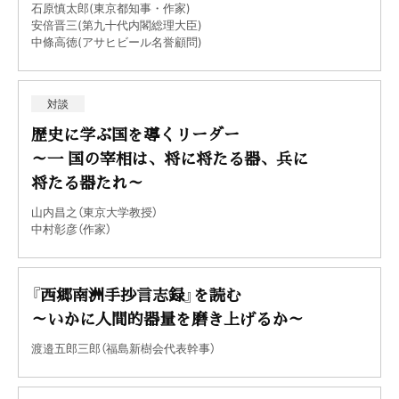
石原慎太郎(東京都知事・作家)
安倍晋三(第九十代内閣総理大臣)
中條高徳(アサヒビール名誉顧問)
対談
歴史に学ぶ国を導くリーダー
～一 国の宰相は、将に将たる器、兵に
将たる器たれ～
山内昌之（東京大学教授）
中村彰彦（作家）
『西郷南洲手抄言志録』を読む
～いかに人間的器量を磨き上げるか～
渡邉五郎三郎（福島新樹会代表幹事）