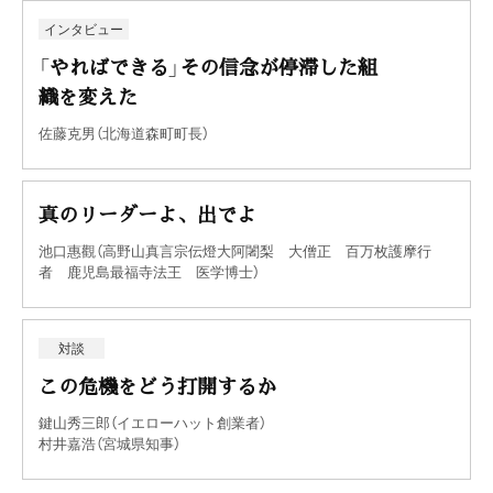
インタビュー
「やればできる」その信念が停滞した組
織を変えた
佐藤克男（北海道森町町長）
真のリーダーよ、出でよ
池口惠觀（高野山真言宗伝燈大阿闍梨 大僧正 百万枚護摩行
者 鹿児島最福寺法王 医学博士）
対談
この危機をどう打開するか
鍵山秀三郎（イエローハット創業者）
村井嘉浩（宮城県知事）