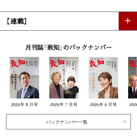
【連載】
私の座右銘
月刊誌『致知』のバックナンバー
「しわ寄せをしない調和の道」
馬渕隆一（マブチモーター会長）
第一線で活躍する女性
「価格破壊ではなく規格破壊で、ふぞろいな野菜たちを家庭の食
卓に届けたい」
2026年 8 月号
2026年 7 月号
2026年 6 月号
20
小堀夏佳（オイシックス 商品本部 青果スーパーバイヤー 愛の
野菜伝道師）
バックナンバー一覧
生涯現役66