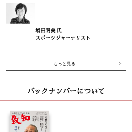
井上象英
小説・西郷隆盛
増田明美 氏
童門冬二（作家）
スポーツジャーナリスト
致知随想
田中宏 「感謝はツキをもたらす」
もっと見る
井上裕之 「『本気』が奇跡を起こす」
森下一 「出会いと感動が人を育てる」
あまんきみこ 「『生』と『生』を重ねて生きる」
江中健一 「亡き父に誓う私の使命」
バックナンバーについて
原口元秀 「自他共に豊かになる道」