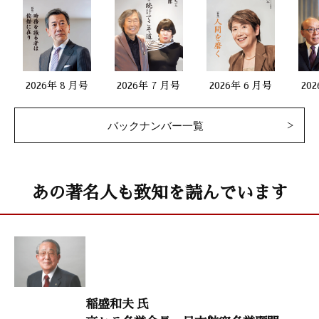
私の座右銘
幡掛大輔（クボタ会長）
子孫が語る日本の偉人12
2026年 8 月号
2026年 7 月号
2026年 6 月号
20
［平田篤胤］ 米田勝安（平田神道宗家六代宗主）
バックナンバー一覧
生命のメッセージ14／村上和雄（筑波大学名誉教授）
渋澤健（コモンズ投信会長）
あの著名人も致知を読んでいます
三百年続く老舗の訓え8
青山佳喜（大市第十八代若主人）
生涯現役43
鶴澤友路（女流義太夫節三味線演奏家）
稲盛和夫 氏
歴史の教訓