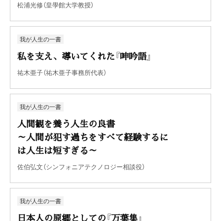
松浦光修（皇學館大学教授）
我が人生の一書
私を支え、導いてくれた『呻吟語』
祐木亜子（祐木亜子事務所代表）
我が人生の一書
人間観を養う人生の良書
～人間が犯す過ちをすべて経験するに
は人生は短すぎる～
佐伯弘文（シンフォニアテクノロジー相談役）
我が人生の一書
日本人の原郷としての『万葉集』