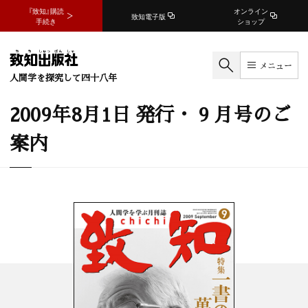
『致知』購読
オンライン
致知電子版
手続き
ショップ
メニュー
人間学を探究して四十八年
2009年8月1日 発行・ 9 月号のご
案内