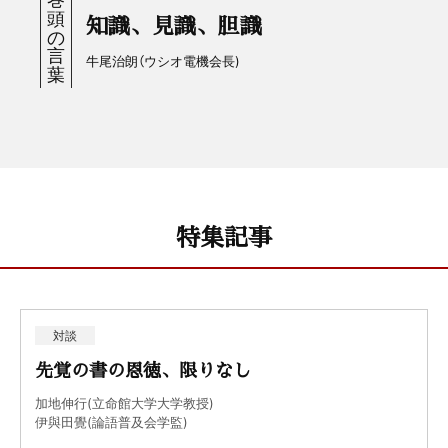
知識、見識、胆識
牛尾治朗（ウシオ電機会長)
特集記事
対談
先覚の書の恩徳、限りなし
加地伸行(立命館大学大学教授)
伊與田覺(論語普及会学監)