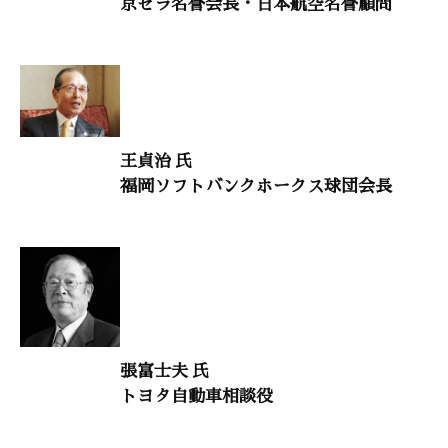
京セラ名誉会長・日本航空名誉顧問
渡部 昇一（上智大学名誉教授）
語り継ぎたい美しい日本人の物語9
占部賢志（福岡県立太宰府高等学校教諭）
王貞治 氏
人生を照らす言葉12
福岡ソフトバンクホークス球団会長
鈴木秀子（文学博士）
喜び帝王学
矢部廣重（クオリティマネジメント社長）
大自然と体心79
張富士夫 氏
奥田弘美（精神科医・作家）
トヨタ自動車相談役
干支九星学