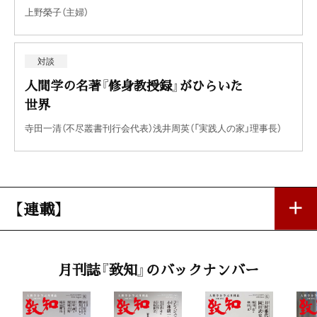
上野榮子（主婦）
対談
人間学の名著『修身教授録』がひらいた
世界
寺田一清（不尽叢書刊行会代表）浅井周英（「実践人の家」理事長）
【連載】
第一線で活躍する女性
月刊誌『致知』のバックナンバー
俣野千秋（カフェ・リング社長）