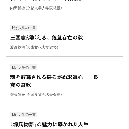
内田賢徳（京都大学大学院教授）
我が人生の一書
三国志が訴える、危急存亡の秋
渡邉義浩（大東文化大学教授）
我が人生の一書
魂を鼓舞される揺るがぬ求道心――良
寛の詩歌
齋藤信夫（全国良寛会名誉会長）
我が人生の一書
『源氏物語』の魅力に導かれた人生