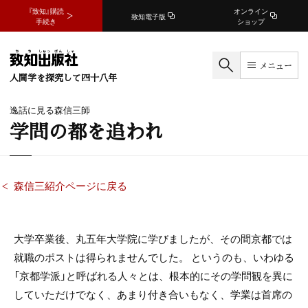
『致知』購読
オンライン
致知電子版
手続き
ショップ
メニュー
人間学を探究して四十八年
逸話に見る森信三師
学問の都を追われ
森信三紹介ページに戻る
大学卒業後、丸五年大学院に学びましたが、その間京都では
就職のポストは得られませんでした。 というのも、いわゆる
「京都学派」と呼ばれる人々とは、根本的にその学問観を異に
していただけでなく、あまり付き合いもなく、学業は首席の