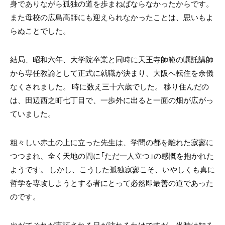
身でありながら孤独の道を歩まねばならなかったからです。
また母校の広島高師にも迎えられなかったことは、思いもよ
らぬことでした。
結局、昭和六年、大学院卒業と同時に天王寺師範の嘱託講師
から専任教諭として正式に就職が決まり、大阪へ転住を余儀
なくされました。 時に数え三十六歳でした。 移り住んだの
は、田辺西之町七丁目で、一歩外に出ると一面の畑が広がっ
ていました。
粗々しい赤土の上に立った先生は、学問の都を離れた寂寥に
つつまれ、全く天地の間に「ただ一人立つ」の感慨を抱かれた
ようです。 しかし、こうした孤独寂寥こそ、いやしくも真に
哲学を専攻しようとする者にとって必然即最善の道であった
のです。