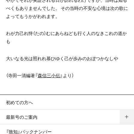
やがてそれが実証される日が訪れるわけですが、当時は知る
べくもありませんでした。 その当時の不安な心境は次の歌に
よってもうかがわれます。
わが力己れ恃（たの）むにあらねども行く人のなきこれの道か
も
大いなる光は照れれ慕ひゆく己が歩みのおぼつかなしや
（寺田一清編著『
森信三小伝
』より）
初めての方へ
最新号のご案内
『致知』バックナンバー