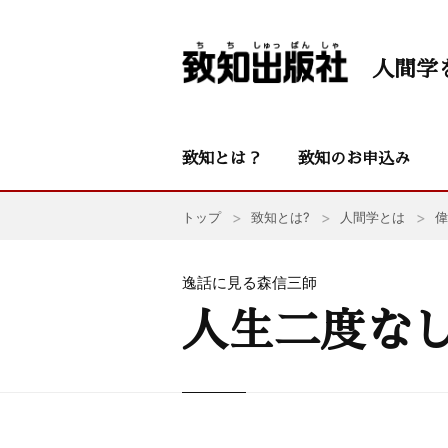
人間学
致知とは？
致知のお申込み
トップ
致知とは?
人間学とは
偉
逸話に見る森信三師
人生二度な