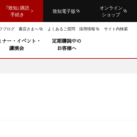
『致知』購読
オンライン
致知電子版
手続き
ショップ
フブログ
書店さまへ
よくあるご質問
採用情報
サイト内検索
ミナー・イベント・
定期購読中の
講演会
お客様へ