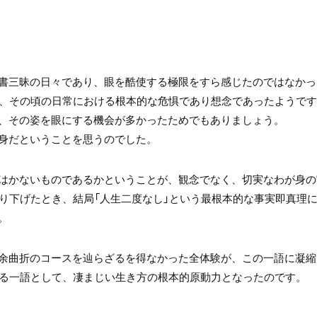
書三昧の日々であり、眼を酷使する極限をすら感じたのではなかっ
が、その頃の日常における根本的な危惧であり想念であったようで
、その姿を眼にする機会が多かったためでもありましょう。
身だということを思うのでした。
はかないものであるかということが、観念でなく、切実なわが身の
掘り下げたとき、結局「人生二度なし」という最根本的な事実即真理
。
余曲折のコースを辿らざるを得なかった全体験が、この一語に凝縮
える一語として、凄まじい生き方の根本的原動力となったのです。