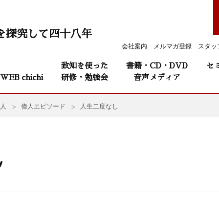
を探究して四十八年
会社案内
メルマガ登録
スタッ
致知を使った
書籍・CD・DVD
セ
WEB chichi
研修・勉強会
音声メディア
人
偉人エピソード
人生二度なし
し