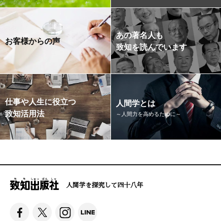
あの著名人も
お客様からの声
致知を読んでいます
仕事や人生に役立つ
人間学とは
致知活用法
～人間力を高めるために～
人間学を探究して四十八年