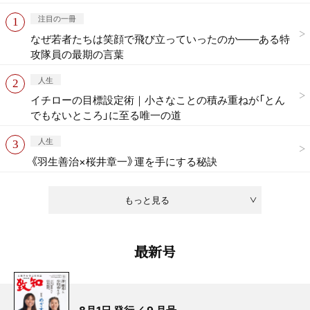
注目の一冊
なぜ若者たちは笑顔で飛び立っていったのか——ある特
攻隊員の最期の言葉
人生
イチローの目標設定術｜小さなことの積み重ねが「とん
でもないところ」に至る唯一の道
人生
《羽生善治×桜井章一》運を手にする秘訣
もっと見る
最新号
8月1日 発行／ 9 月号