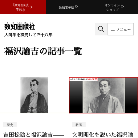
『致知』購読
オンライン
致知電子版
手続き
ショップ
メニュー
人間学を探究して四十八年
福沢諭吉の記事一覧
歴史
教養
吉田松陰と福沢諭吉——
文明開化を説いた福沢諭