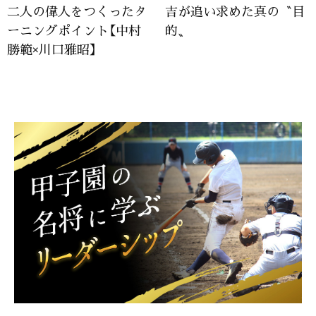
二人の偉人をつくったタ
吉が追い求めた真の〝目
ーニングポイント【中村
的〟
勝範×川口雅昭】